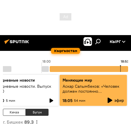
КЫРГ
Кыргызстан
18:00
18:53
едневные новости
Меняющие мир
едневные новости. Выпуск
Аскар Салымбеков: «Человек
:00
должен постоянно
совершенствоваться»
эфир
:00
18:05
5 мин
54 мин
Кечээ
Бүгүн
г. Бишкек
89.3