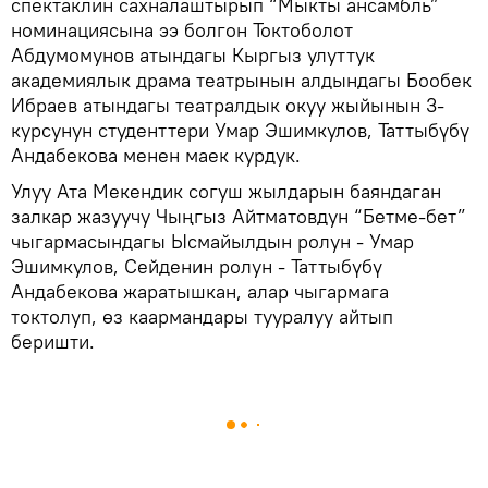
спектаклин сахналаштырып “Мыкты ансамбль”
номинациясына ээ болгон Токтоболот
Абдумомунов атындагы Кыргыз улуттук
академиялык драма театрынын алдындагы Бообек
Ибраев атындагы театралдык окуу жыйынын 3-
курсунун студенттери Умар Эшимкулов, Таттыбүбү
Андабекова менен маек курдук.
Улуу Ата Мекендик согуш жылдарын баяндаган
залкар жазуучу Чыңгыз Айтматовдун “Бетме-бет”
чыгармасындагы Ысмайылдын ролун - Умар
Эшимкулов, Сейденин ролун - Таттыбүбү
Андабекова жаратышкан, алар чыгармага
токтолуп, өз каармандары тууралуу айтып
беришти.