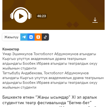
46:23
Жазылуу
Коноктор
Умар Эшимкулов Токтоболот Абдумомунов атындагы
Кыргыз улуттук академиялык драма театрынын
алдындагы Бообек Ибраев атындагы театралдык окуу
жыйынын студенти
Таттыбүбү Андабекова, Токтоболот Абдумомунов
атындагы Кыргыз улуттук академиялык драма театрынын
алдындагы Бообек Ибраев атындагы театралдык окуу
жыйынын студенти
Бишкекте өткөн “Жаңы ысымдар” XI эл аралык
студенттик театр фестивалында “Бетме-бет”