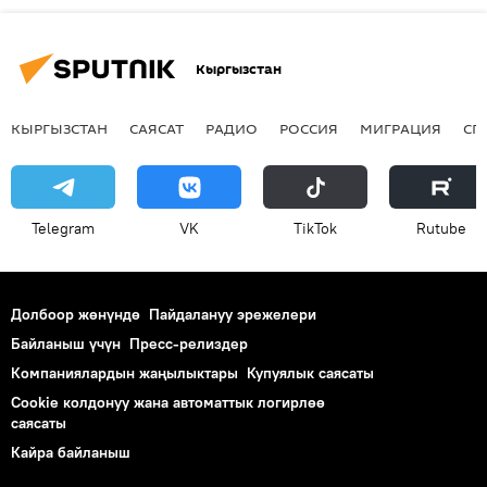
Кыргызстан
КЫРГЫЗСТАН
САЯСАТ
РАДИО
РОССИЯ
МИГРАЦИЯ
СП
Telegram
VK
ТikТоk
Rutube
Долбоор жөнүндө
Пайдалануу эрежелери
Байланыш үчүн
Пресс-релиздер
Компаниялардын жаңылыктары
Купуялык саясаты
Cookie колдонуу жана автоматтык логирлөө
саясаты
Кайра байланыш