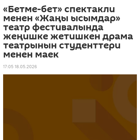
«Бетме-бет» спектакли
менен «Жаңы ысымдар»
театр фестивалында
жеңишке жетишкен драма
театрынын студенттери
менен маек
17:05 18.05.2026