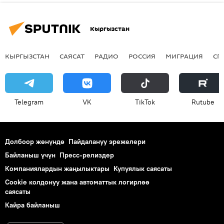
Кыргызстан
КЫРГЫЗСТАН
САЯСАТ
РАДИО
РОССИЯ
МИГРАЦИЯ
СП
Telegram
VK
ТikТоk
Rutube
Долбоор жөнүндө
Пайдалануу эрежелери
Байланыш үчүн
Пресс-релиздер
Компаниялардын жаңылыктары
Купуялык саясаты
Cookie колдонуу жана автоматтык логирлөө
саясаты
Кайра байланыш