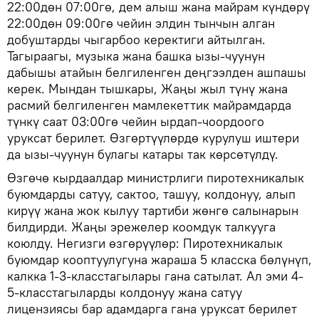
22:00дөн 07:00гө, дем алыш жана майрам күндөрү
22:00дөн 09:00гө чейин элдин тынчын алган
добуштарды чыгарбоо керектиги айтылган.
Тагыраагы, музыка жана башка ызы-чуунун
дабышы атайын белгиленген деңгээлден ашпашы
керек. Мындан тышкары, Жаңы жыл түнү жана
расмий белгиленген мамлекеттик майрамдарда
түнкү саат 03:00гө чейин ырдап-чоордоого
уруксат берилет. Өзгөртүүлөрдө курулуш иштери
да ызы-чуунун булагы катары так көрсөтүлдү.
Өзгөчө кырдаалдар министрлиги пиротехникалык
буюмдарды сатуу, сактоо, ташуу, колдонуу, алып
кирүү жана жок кылуу тартиби жөнгө салынарын
билдирди. Жаңы эрежелер коомдук талкууга
коюлду. Негизги өзгөрүүлөр: Пиротехникалык
буюмдар кооптуулугуна жараша 5 класска бөлүнүп,
калкка 1-3-класстагылары гана сатылат. Ал эми 4-
5-класстагыларды колдонуу жана сатуу
лицензиясы бар адамдарга гана уруксат берилет