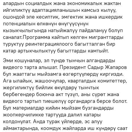
алардын социалдык жана экономикалык жактан
ийгиликтүү адаптацияланышын камсыз кылуу,
ошондой эле кесиптик, эмгектик жана ишкердик
потенциалын өлкөнүн өнүгүүсүнүн
кызыкчылыгында натыйжалуу пайдалануу болуп
саналат.Программа кайтып келген мигранттарды
туруктуу реинтеграциялоого багытталган бир
катар артыкчылыктуу багыттарды камтыйт.
Эми кошуналар, эл түндө тынчын алгандарды
видеого тарта алышат. Президент Садыр Жапаров
бул жааттагы мыйзамга өзгөртүүлөрдү киргизди.
Ага ылайык, жашоочулар, кварталдык комитеттер,
жергиликтүү бийлик өкүлдөрү тынчтык
бербегендер боюнча акт түзүп, аны сүрөт жана
видеого тартып тиешелүү органдарга берсе болот.
Бул материалдар кийин мыйзам бузгандарды
жоопкерчиликке тартууда далил катары
колдонулат. Анда турак үйлөрдө, эс алуу
аймактарында, коомдук жайларда иш күндөрү саат