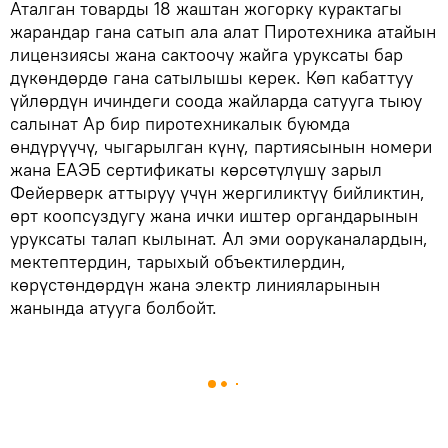
Аталган товарды 18 жаштан жогорку курактагы
жарандар гана сатып ала алат Пиротехника атайын
лицензиясы жана сактоочу жайга уруксаты бар
дүкөндөрдө гана сатылышы керек. Көп кабаттуу
үйлөрдүн ичиндеги соода жайларда сатууга тыюу
салынат Ар бир пиротехникалык буюмда
өндүрүүчү, чыгарылган күнү, партиясынын номери
жана ЕАЭБ сертификаты көрсөтүлүшү зарыл
Фейерверк аттыруу үчүн жергиликтүү бийликтин,
өрт коопсуздугу жана ички иштер органдарынын
уруксаты талап кылынат. Ал эми ооруканалардын,
мектептердин, тарыхый объектилердин,
көрүстөндөрдүн жана электр линияларынын
жанында атууга болбойт.