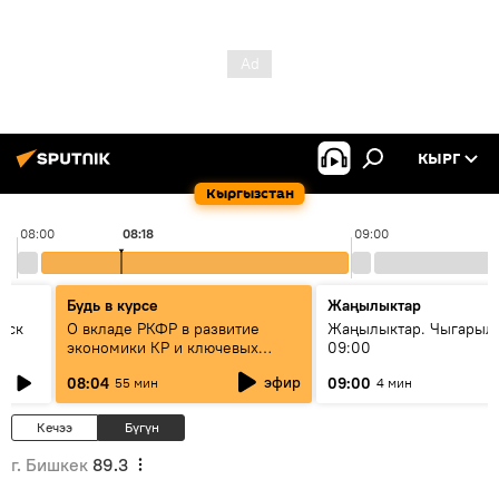
КЫРГ
Кыргызстан
08:00
08:18
09:00
Будь в курсе
Жаңылыктар
уск
О вкладе РКФР в развитие
Жаңылыктар. Чыгары
экономики КР и ключевых
09:00
секторах до 2030 года
эфир
08:04
09:00
55 мин
4 мин
Кечээ
Бүгүн
г. Бишкек
89.3