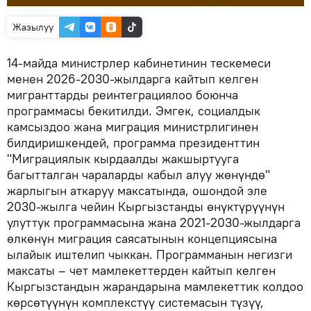
Жазылуу
14-майда министрлер кабинетинин тескемеси
менен 2026-2030-жылдарга кайтып келген
мигранттарды реинтеграциялоо боюнча
программасы бекитилди. Эмгек, социалдык
камсыздоо жана миграция министрлигинен
билдиришкендей, программа президенттин
"Миграциялык кырдаалды жакшыртууга
багытталган чараларды кабыл алуу жөнүндө"
жарлыгын аткаруу максатында, ошондой эле
2030-жылга чейин Кыргызстанды өнүктүрүүнүн
улуттук программасына жана 2021-2030-жылдарга
өлкөнүн миграция саясатынын концепциясына
ылайык иштелип чыккан. Программанын негизги
максаты – чет мамлекеттерден кайтып келген
Кыргызстандын жарандарына мамлекеттик колдоо
көрсөтүүнүн комплекстүү системасын түзүү,