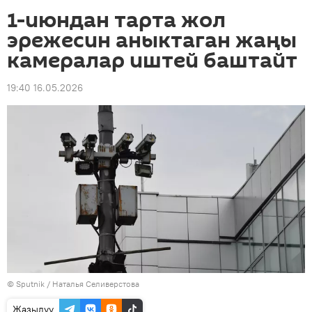
1-июндан тарта жол
эрежесин аныктаган жаңы
камералар иштей баштайт
19:40 16.05.2026
©
Sputnik
/ Наталья Селиверстова
Жазылуу