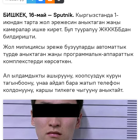
БИШКЕК, 16-май — Sputnik.
Кыргызстанда 1-
июндан тарта жол эрежесин аныктаган жаңы
камералар ишке кирет. Бул тууралуу ЖКККББдан
билдиришти.
Жол милициясы эреже бузууларды автоматтык
түрдө аныктаган жаңы программалык-аппараттык
комплекстерди көрсөткөн.
Ал ылдамдыкты ашырууну, коопсуздук курун
тагынбоону, унаа айдап бара жатып телефон
колдонууну, каршы тилкеге чыгууну аныктайт.