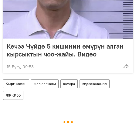
Кечээ Чүйдө 5 кишинин өмүрүн алган
кырсыктын чоо-жайы. Видео
15 Бугу, 09:53
Кыргызстан
жол эрежеси
камера
видеокөзөмөл
ЖКККББ