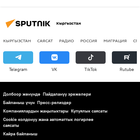
Кыргызстан
КЫРГЫЗСТАН
САЯСАТ
РАДИО
РОССИЯ
МИГРАЦИЯ
СП
Telegram
VK
ТikТоk
Rutube
Долбоор жөнүндө
Пайдалануу эрежелери
Байланыш үчүн
Пресс-релиздер
Компаниялардын жаңылыктары
Купуялык саясаты
Cookie колдонуу жана автоматтык логирлөө
саясаты
Кайра байланыш