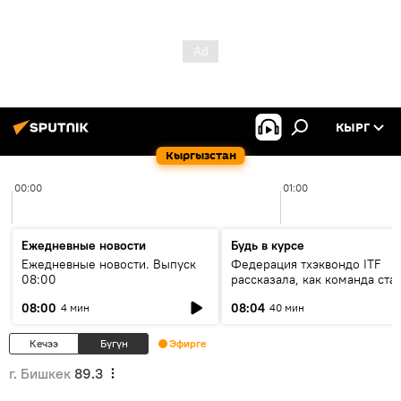
КЫРГ
Кыргызстан
00:00
01:00
Ежедневные новости
Будь в курсе
Ежедневные новости. Выпуск
Федерация тхэквондо ITF
08:00
рассказала, как команда ста
жертвой мошенников
08:00
08:04
4 мин
40 мин
Кечээ
Бүгүн
Эфирге
г. Бишкек
89.3