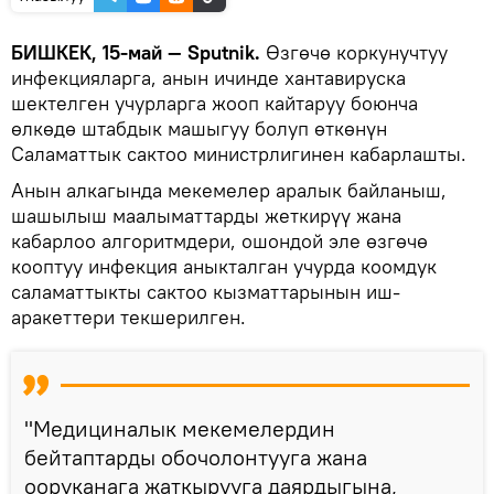
БИШКЕК, 15-май — Sputnik.
Өзгөчө коркунучтуу
инфекцияларга, анын ичинде хантавируска
шектелген учурларга жооп кайтаруу боюнча
өлкөдө штабдык машыгуу болуп өткөнүн
Саламаттык сактоо министрлигинен кабарлашты.
Анын алкагында мекемелер аралык байланыш,
шашылыш маалыматтарды жеткирүү жана
кабарлоо алгоритмдери, ошондой эле өзгөчө
кооптуу инфекция аныкталган учурда коомдук
саламаттыкты сактоо кызматтарынын иш-
аракеттери текшерилген.
"Медициналык мекемелердин
бейтаптарды обочолонтууга жана
ооруканага жаткырууга даярдыгына,