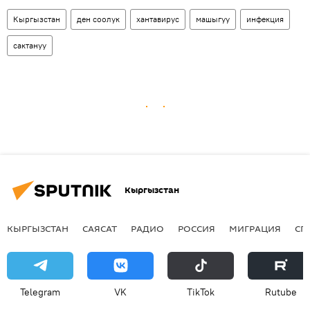
Кыргызстан
ден соолук
хантавирус
машыгуу
инфекция
сактануу
Кыргызстан
КЫРГЫЗСТАН
САЯСАТ
РАДИО
РОССИЯ
МИГРАЦИЯ
СП
Telegram
VK
ТikТоk
Rutube