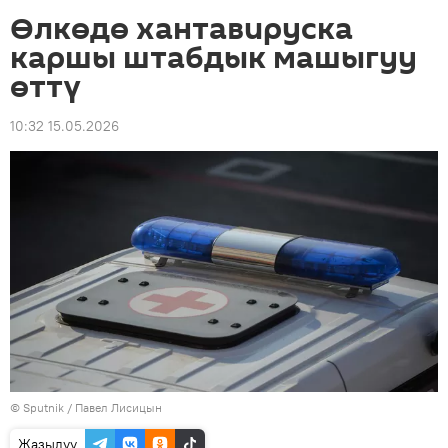
Өлкөдө хантавируска
каршы штабдык машыгуу
өттү
10:32 15.05.2026
©
Sputnik
/ Павел Лисицын
Жазылуу