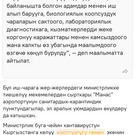
байланышта болгон адамдар менен иш
алып барууга, биологиялык коопсуздук
чараларын сактоого, лабораториялык
диагностикага, кызматкерлерди жеке
коргонуу каражаттары менен камсыздоого
жана калкты өз убагында маалымдоого
өзгөчө көңүл бурулду", — деп маалыматта
айтылат.
Бул иш-чарага жер-жерлердеги министрликке
тиешелүү мекемелерден сырткары "Манас"
аэропортунун санитардык-карантиндик
пунктундагылар, эл аралык уюмдардын өкүлдөрү
да катышкан.
Министрлик буга чейин хантавирустун
Кыргызстанга келүү
кооптуулугу төмөн
экенин