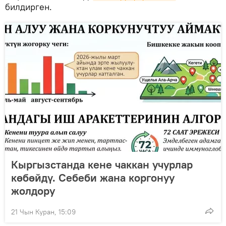
билдирген.
Кыргызстанда кене чаккан учурлар
көбөйдү. Себеби жана коргонуу
жолдору
21 Чын Куран, 15:09