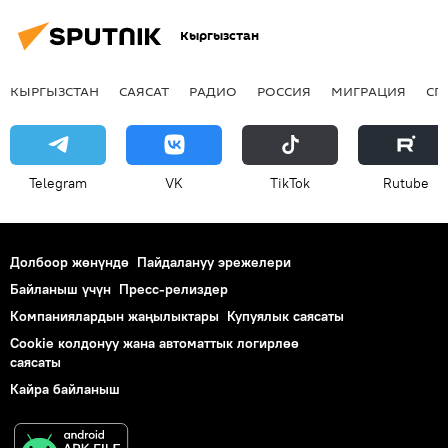
Кыргызстан
КЫРГЫЗСТАН
САЯСАТ
РАДИО
РОССИЯ
МИГРАЦИЯ
СП
Telegram
VK
ТikТоk
Rutube
Долбоор жөнүндө
Пайдалануу эрежелери
Байланыш үчүн
Пресс-релиздер
Компаниялардын жаңылыктары
Купуялык саясаты
Cookie колдонуу жана автоматтык логирлөө
саясаты
Кайра байланыш