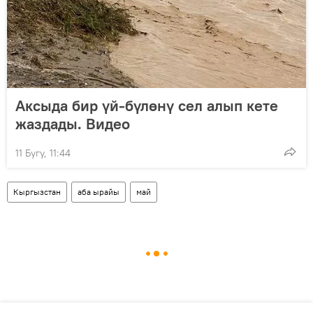
Аксыда бир үй-бүлөнү сел алып кете
жаздады. Видео
11 Бугу, 11:44
Кыргызстан
аба ырайы
май