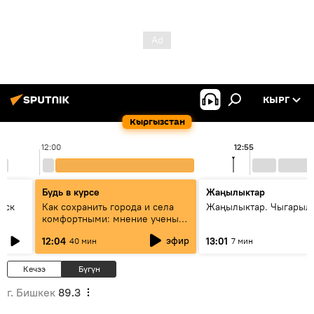
КЫРГ
Кыргызстан
12:00
12:55
Будь в курсе
Жаңылыктар
уск
Как сохранить города и села
Жаңылыктар. Чыгарыл
комфортными: мнение ученых
Евразии
эфир
12:04
13:01
40 мин
7 мин
Кечээ
Бүгүн
г. Бишкек
89.3