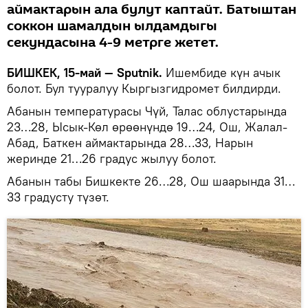
аймактарын ала булут каптайт. Батыштан
соккон шамалдын ылдамдыгы
секундасына 4-9 метрге жетет.
БИШКЕК, 15-май — Sputnik.
Ишембиде күн ачык
болот. Бул тууралуу Кыргызгидромет билдирди.
Абанын температурасы Чүй, Талас облустарында
23…28, Ысык-Көл өрөөнүндө 19…24, Ош, Жалал-
Абад, Баткен аймактарында 28…33, Нарын
жеринде 21…26 градус жылуу болот.
Абанын табы Бишкекте 26…28, Ош шаарында 31…
33 градусту түзөт.