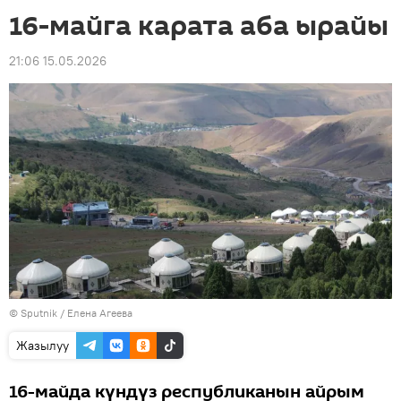
16-майга карата аба ырайы
21:06 15.05.2026
©
Sputnik
/ Елена Агеева
Жазылуу
16-майда күндүз республиканын айрым