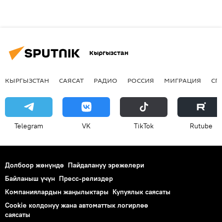
Кыргызстан
КЫРГЫЗСТАН
САЯСАТ
РАДИО
РОССИЯ
МИГРАЦИЯ
СП
Telegram
VK
ТikТоk
Rutube
Долбоор жөнүндө
Пайдалануу эрежелери
Байланыш үчүн
Пресс-релиздер
Компаниялардын жаңылыктары
Купуялык саясаты
Cookie колдонуу жана автоматтык логирлөө
саясаты