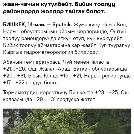
жаан-чачын күтүлбөйт. Бийик тоолуу
райондордо жолдор тайгак болот.
БИШКЕК, 14-май. — Sputnik.
Жума күнү Ысык-Көл,
Нарын облустарынын айрым жерлеринде, Оштун
тоолуу райондорунда өткүн өтүп, күн күркүрөйт.
Бийик тоолуу аймактарына кар жаайт. Бул тууралуу
Кыргыз гидрометеорология билдирди.
Абанын температурасы Чүй менен Таласта
+21...+26, Ош, Жалал-Абад, Баткен облустарында
+26...+31, Ысык-Көлдө +16...+21, Нарын регионунда
+17...+22 градус болот.
Термометрдин көрсөткүчү Бишкекте +23...+25, Ош
калаасында +29…+31 градуска жетет.