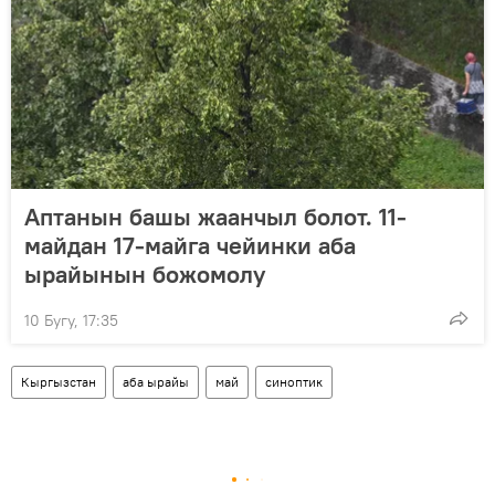
Аптанын башы жаанчыл болот. 11-
майдан 17-майга чейинки аба
ырайынын божомолу
10 Бугу, 17:35
Кыргызстан
аба ырайы
май
синоптик