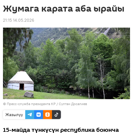
Жумага карата аба ырайы
21:15 14.05.2026
©
Пресс-служба президента КР / Султан Досалиев
Жазылуу
15-майда түнкүсүн республика боюнча