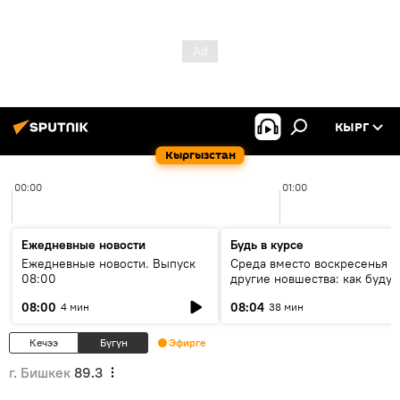
КЫРГ
Кыргызстан
00:00
01:00
Ежедневные новости
Будь в курсе
Ежедневные новости. Выпуск
Среда вместо воскресенья и
08:00
другие новшества: как будут
проходить выборы в КР?
08:00
08:04
4 мин
38 мин
Кечээ
Бүгүн
Эфирге
г. Бишкек
89.3