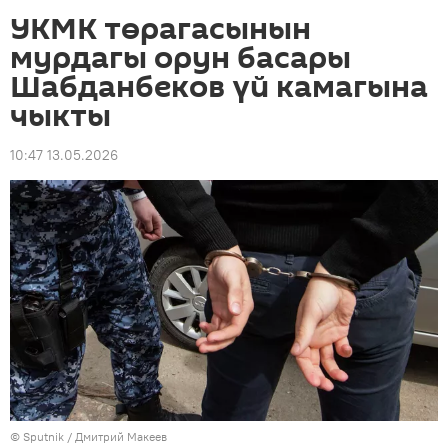
УКМК төрагасынын
мурдагы орун басары
Шабданбеков үй камагына
чыкты
10:47 13.05.2026
©
Sputnik
/ Дмитрий Макеев