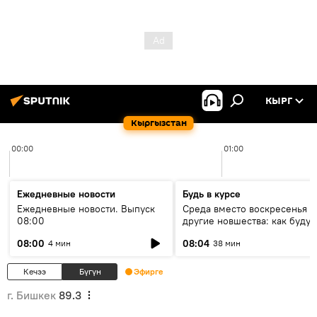
КЫРГ
Кыргызстан
00:00
01:00
Ежедневные новости
Будь в курсе
Ежедневные новости. Выпуск
Среда вместо воскресенья и
08:00
другие новшества: как будут
проходить выборы в КР?
08:00
08:04
4 мин
38 мин
Кечээ
Бүгүн
Эфирге
г. Бишкек
89.3