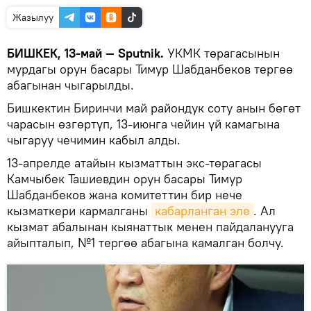
Жазылуу
БИШКЕК, 13-май — Sputnik.
УКМК төрагасынын
мурдагы орун басары Тимур Шабданбеков тергөө
абагынан чыгарылды.
Бишкектин Биринчи май райондук соту анын бөгөт
чарасын өзгөртүп, 13-июнга чейин үй камагына
чыгаруу чечимин кабыл алды.
13-апрелде атайын кызматтын экс-төрагасы
Камчыбек Ташиевдин орун басары Тимур
Шабданбеков жана комитеттин бир нече
кызматкери кармалганы
кабарланган эле
. Ал
кызмат абалынан кыянаттык менен пайдаланууга
айыпталып, №1 тергөө абагына камалган болчу.