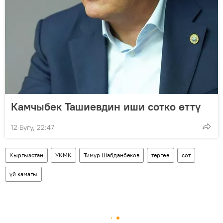
Камчыбек Ташиевдин иши сотко өттү
12 Бугу, 22:47
Кыргызстан
УКМК
Тимур Шабданбеков
тергөө
сот
үй камагы