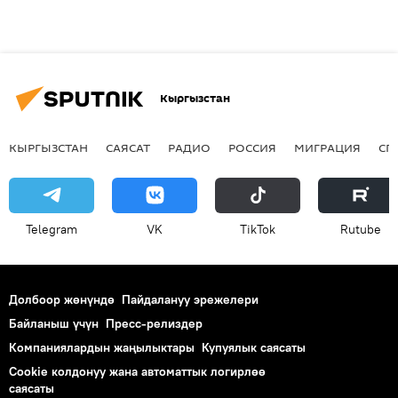
Кыргызстан
КЫРГЫЗСТАН
САЯСАТ
РАДИО
РОССИЯ
МИГРАЦИЯ
СП
Telegram
VK
ТikТоk
Rutube
Долбоор жөнүндө
Пайдалануу эрежелери
Байланыш үчүн
Пресс-релиздер
Компаниялардын жаңылыктары
Купуялык саясаты
Cookie колдонуу жана автоматтык логирлөө
саясаты