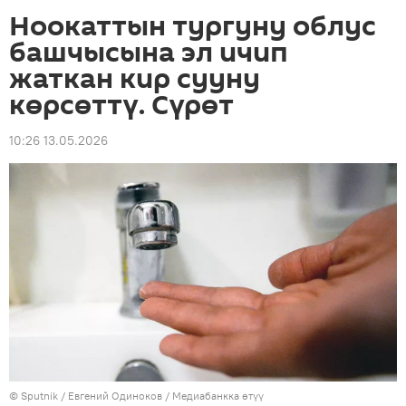
Ноокаттын тургуну облус
башчысына эл ичип
жаткан кир сууну
көрсөттү. Сүрөт
10:26 13.05.2026
©
Sputnik
/ Евгений Одиноков
/
Медиабанкка өтүү