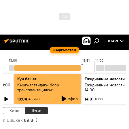
КЫРГ
Кыргызстан
13:00
13:51
14:00
Күн башат
Ежедневные новости
13:00
Кыргызстандагы боор
Ежедневные новости. 
трансплантациясы:
14:00
жетишкендиктер жана өнүгүү
эфир
13:04
14:01
46 мин
6 мин
келечеги
Кечээ
Бүгүн
г. Бишкек
89.3