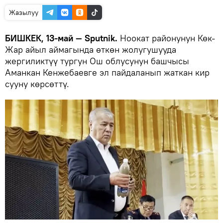
Жазылуу
БИШКЕК, 13-май — Sputnik.
Ноокат районунун Көк-
Жар айыл аймагында өткөн жолугушууда
жергиликтүү тургун Ош облусунун башчысы
Аманкан Кенжебаевге эл пайдаланып жаткан кир
сууну көрсөттү.