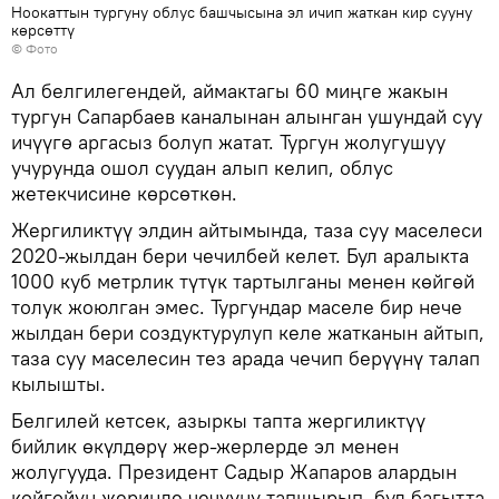
Ноокаттын тургуну облус башчысына эл ичип жаткан кир сууну
көрсөттү
© Фото
Ал белгилегендей, аймактагы 60 миңге жакын
тургун Сапарбаев каналынан алынган ушундай суу
ичүүгө аргасыз болуп жатат. Тургун жолугушуу
учурунда ошол суудан алып келип, облус
жетекчисине көрсөткөн.
Жергиликтүү элдин айтымында, таза суу маселеси
2020-жылдан бери чечилбей келет. Бул аралыкта
1000 куб метрлик түтүк тартылганы менен көйгөй
толук жоюлган эмес. Тургундар маселе бир нече
жылдан бери создуктурулуп келе жатканын айтып,
таза суу маселесин тез арада чечип берүүнү талап
кылышты.
Белгилей кетсек, азыркы тапта жергиликтүү
бийлик өкүлдөрү жер-жерлерде эл менен
жолугууда. Президент Садыр Жапаров алардын
көйгөйүн жеринде чечүүнү тапшырып, бул багытта