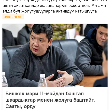
ишти аксаткандар жазаланарын эскерткен. Ал эми
элди бул жолугушууларга активдүү катышууга
чакырган
.
Бишкек мэри 11-майдан баштап
шаардыктар менен жолуга баштайт.
Сааты, орду