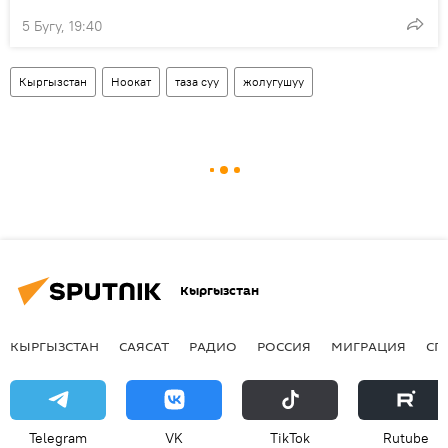
5 Бугу, 19:40
Кыргызстан
Ноокат
таза суу
жолугушуу
Кыргызстан
КЫРГЫЗСТАН
САЯСАТ
РАДИО
РОССИЯ
МИГРАЦИЯ
СП
Telegram
VK
ТikТоk
Rutube