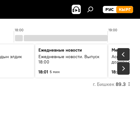
РУС
КЫРГ
18:00
19:00
Ежедневные новости
Меняющие м
йдын элдик
Ежедневные новости. Выпуск
Аскар Салымб
18:00
должен пост
совершенство
18:01
18:06
5 мин
54 мин
г. Бишкек
89.3