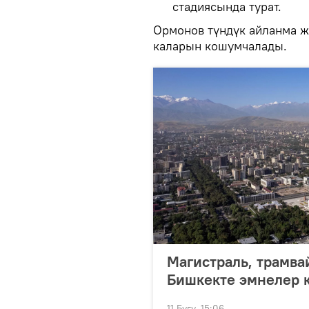
стадиясында турат.
Ормонов түндүк айланма ж
каларын кошумчалады.
Магистраль, трамва
Бишкекте эмнелер к
11 Бугу, 15:06