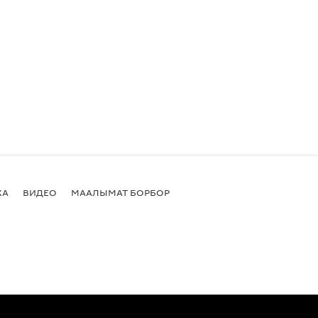
КА
ВИДЕО
МААЛЫМАТ БОРБОР