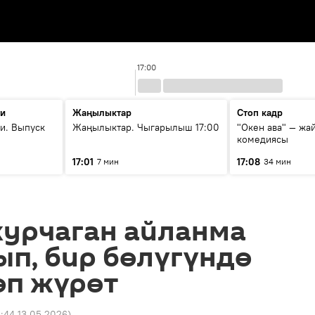
17:00
ти
Жаңылыктар
Стоп кадр
и. Выпуск
Жаңылыктар. Чыгарылыш 17:00
"Окен ава" — жа
комедиясы
17:01
17:08
7 мин
34 мин
курчаган айланма
п, бир бөлүгүндө
өп жүрөт
5:44 13.05.2026
)