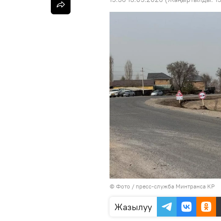
© Фото / пресс-служба Минтранса КР
Жазылуу