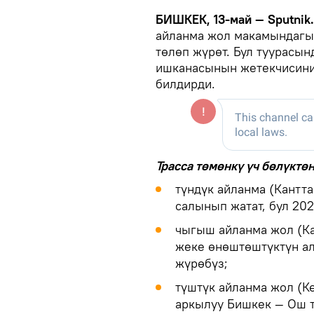
БИШКЕК, 13-май — Sputnik
айланма жол макамындагы т
төлөп жүрөт. Бул туурасы
ишканасынын жетекчисини
билдирди.
Трасса төмөнкү үч бөлүктөн
түндүк айланма (Кантт
салынып жатат, бул 20
чыгыш айланма жол (Ка
жеке өнөштөштүктүн ал
жүрөбүз;
түштүк айланма жол (К
аркылуу Бишкек — Ош т