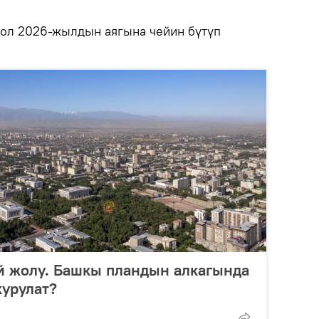
ол 2026-жылдын аягына чейин бүтүп
й жолу. Башкы пландын алкагында
урулат?