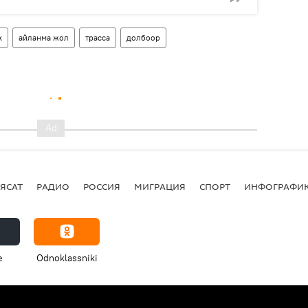
к
айланма жол
трасса
долбоор
ЯСАТ
РАДИО
РОССИЯ
МИГРАЦИЯ
СПОРТ
ИНФОГРАФИ
e
Odnoklassniki