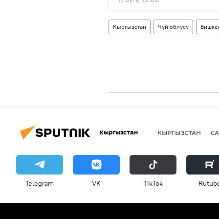
Кыргызстан
Чүй облусу
Бишке
Кыргызстан
КЫРГЫЗСТАН
СА
Telegram
VK
ТikТоk
Rutub