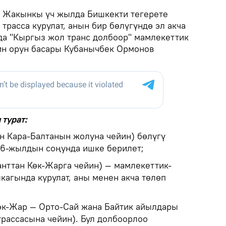
.
Жакынкы үч жылда Бишкекти тегерете
расса курулат, анын бир бөлүгүндө эл акча
нда "Кыргыз жол транс долбоор" мамлекеттик
н орун басары Кубанычбек Ормонов
 турат:
ан Кара-Балтанын жолуна чейин) бөлүгү
26-жылдын соңунда ишке берилет;
нттан Көк-Жарга чейин) — мамлекеттик-
кагында курулат, аны менен акча төлөп
өк-Жар — Орто-Сай жана Байтик айылдары
рассасына чейин). Бул долбоорлоо