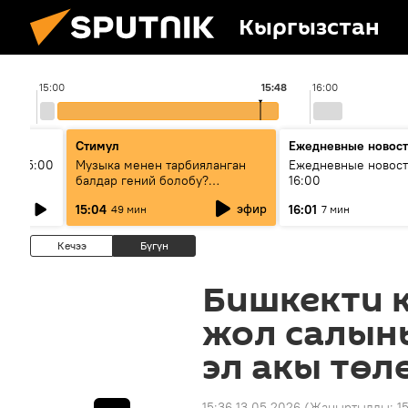
Кыргызстан
15:00
15:48
16:00
Стимул
Ежедневные новос
ыш 15:00
Музыка менен тарбияланган
Ежедневные новост
балдар гений болобу?
16:00
Кыргыздын жашоосунда
эфир
15:04
16:01
49 мин
7 мин
музыканын орду
Кечээ
Бүгүн
Бишкекти 
жол салыны
эл акы төл
15:36 13.05.2026
(Жаңыртылды:
1