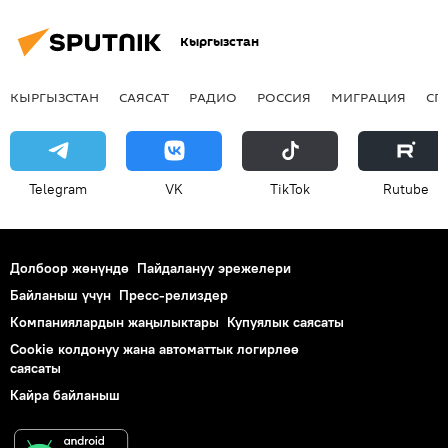
Кыргызстан
КЫРГЫЗСТАН
САЯСАТ
РАДИО
РОССИЯ
МИГРАЦИЯ
СП
Telegram
VK
ТikТоk
Rutube
Долбоор жөнүндө
Пайдалануу эрежелери
Байланыш үчүн
Пресс-релиздер
Компаниялардын жаңылыктары
Купуялык саясаты
Cookie колдонуу жана автоматтык логирлөө
саясаты
Кайра байланыш