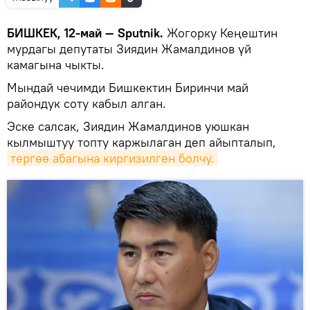
БИШКЕК, 12-май — Sputnik.
Жогорку Кеңештин
мурдагы депутаты Зиядин Жамалдинов үй
камагына чыкты.
Мындай чечимди Бишкектин Биринчи май
райондук соту кабыл алган.
Эске салсак, Зиядин Жамалдинов уюшкан
кылмыштуу топту каржылаган деп айыпталып,
тергөө абагына киргизилген болчу.