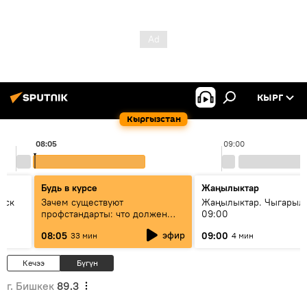
КЫРГ
Кыргызстан
08:05
09:00
Будь в курсе
Жаңылыктар
уск
Зачем существуют
Жаңылыктар. Чыгары
профстандарты: что должен
09:00
знать каждый специалист о
эфир
08:05
09:00
33 мин
4 мин
своей профессии
Кечээ
Бүгүн
г. Бишкек
89.3