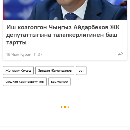
Иш козголгон Чыңгыз Айдарбеков ЖК
депутаттыгына талапкерлигинен баш
тартты
16 Чын Куран, 11:07
Жогорку Кеңеш
Зиядин Жамалдинов
сот
уюшкан кылмыштуу топ
каржылоо