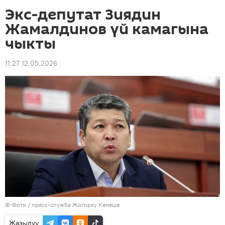
Экс-депутат Зиядин
Жамалдинов үй камагына
чыкты
11:27 12.05.2026
© Фото / пресс-служба Жогорку Кенеша
Жазылуу