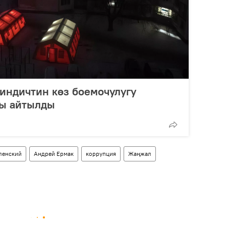
индичтин көз боемочулугу
ы айтылды
ленский
Андрей Ермак
коррупция
Жаңжал