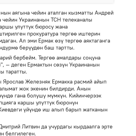
ын аягына чейин аталган кызматты Андрей
га чейин Украинанын ТСН телеканалы
аршы улуттук бюросу жана
штирилген прокуратура тергөө иштерин
даган. Ал эми Ермак өзү тергөө аяктаганга
ндүрмө берүүдөн баш тартты.
тарий бербейм. Тергөө амалдары соңуна
", — деген Ермактын сөзүн Украинанын
ы таратты.
ы Ярослав Железняк Ермакка расмий айып
аалымат жок экенин билдирди. Анын
нүндө гана болушу мүмкүн. Кийинчерээк
пцияга каршы улуттук бюронун
Киевдеги үйүндө иш алып барып жатканын
митрий Литвин да учурдагы кырдаалга эрте
ин белгилеген.