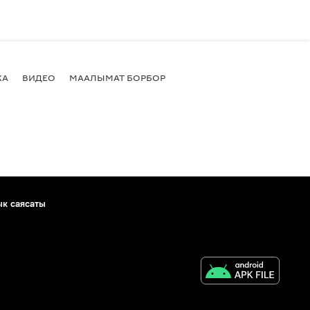
КА
ВИДЕО
МААЛЫМАТ БОРБОР
ык саясаты