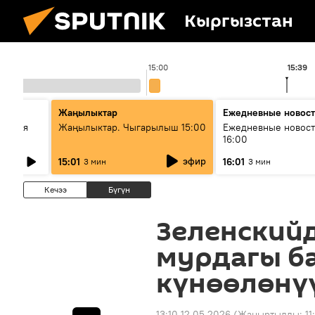
Кыргызстан
15:00
15:39
Жаңылыктар
Ежедневные новос
ческая
Жаңылыктар. Чыгарылыш 15:00
Ежедневные новост
16:00
эфир
15:01
16:01
3 мин
3 мин
Кечээ
Бүгүн
Зеленский
мурдагы б
күнөөлөнү
13:10 12.05.2026
(Жаңыртылды:
11