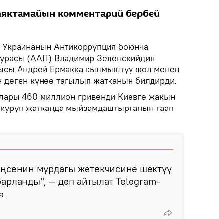
аяктамайын комментарий бербей
Украинанын Антикоррупция боюнча
турасы (ААП) Владимир Зеленскийдин
ысы Андрей Ермакка кылмыштуу жол менен
н деген күнөө тагылып жатканын билдирди.
ылары 460 миллион гривенди Киевге жакын
 куруп жатканда мыйзамдаштырганын таап
еңсенин мурдагы жетекчисине шектүү
барланды", — деп айтылат Telegram-
а.