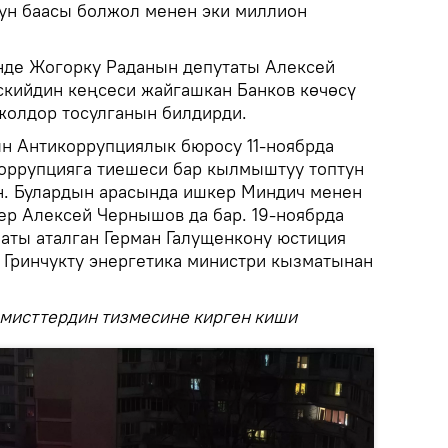
ун баасы болжол менен эки миллион
енде Жогорку Раданын депутаты Алексей
скийдин кеңсеси жайгашкан Банков көчөсү
жолдор тосулганын билдирди.
ын Антикоррупциялык бюросу 11-ноябрда
оррупцияга тиешеси бар кылмыштуу топтун
н. Булардын арасында ишкер Миндич менен
ер Алексей Чернышов да бар. 19-ноябрда
 аты аталган Герман Галущенкону юстиция
а Гринчукту энергетика министри кызматынан
емисттердин тизмесине кирген киши