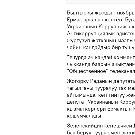
Былтыркы жылдын ноябрын
Ермак аркалап келген. Бу
Украинанын Коррупцияга к
Антикоррупциялык адисте
жүргүзүп жатканын маалым
чейин кандайдыр бир түшү
"Учурда эч кандай коммен
чыкканда баарын ачыктайм
"Общественное" телеканал
Жогорку Раданын депутат
тагылганы тууралуу так м
айтымында, кеп тинтүү жө
депутат Украинанын Корру
кызматкерлери Ермактын 
кошумчалады.
Зеленскийдин кеңешчиси Д
баа берүү туура эмес экен