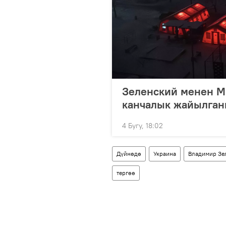
Зеленский менен М
канчалык жайылган
4 Бугу, 18:02
Дүйнөдө
Украина
Владимир Зе
тергөө