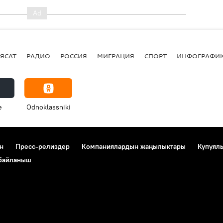
ЯСАТ
РАДИО
РОССИЯ
МИГРАЦИЯ
СПОРТ
ИНФОГРАФИ
e
Odnoklassniki
н
Пресс-релиздер
Компаниялардын жаңылыктары
Купуял
 байланыш