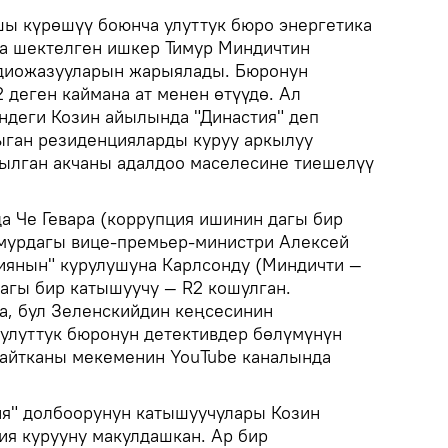
шы күрөшүү боюнча улуттук бюро энергетика
а шектелген ишкер Тимур Миндичтин
диожазууларын жарыялады. Бюронун
 деген каймана ат менен өтүүдө. Ал
ндеги Козин айылында "Династия" деп
чыган резиденцияларды куруу аркылуу
ылган акчаны адалдоо маселесине тиешелүү
 Че Гевара (коррупция ишинин дагы бир
 мурдагы вице-премьер-министри Алексей
иянын" курулушуна Карлсонду (Миндичти —
дагы бир катышуучу — R2 кошулган.
а, бул Зеленскийдин кеңсесинин
 улуттук бюронун детективдер бөлүмүнүн
айтканы мекеменин YouTube каналында
я" долбоорунун катышуучулары Козин
ия курууну макулдашкан. Ар бир