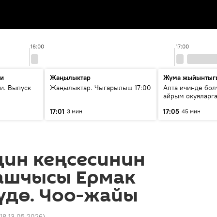
16:00
17:00
ти
Жаңылыктар
Жума жыйынтыг
и. Выпуск
Жаңылыктар. Чыгарылыш 17:00
Апта ичинде бол
айрым окуяларга
17:01
17:05
3 мин
45 мин
дин кеңсесинин
ашчысы Ермак
үдө. Чоо-жайы
:18 13.05.2026
)