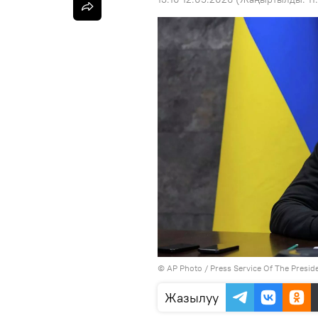
©
AP Photo
/ Press Service Of The Presid
Жазылуу