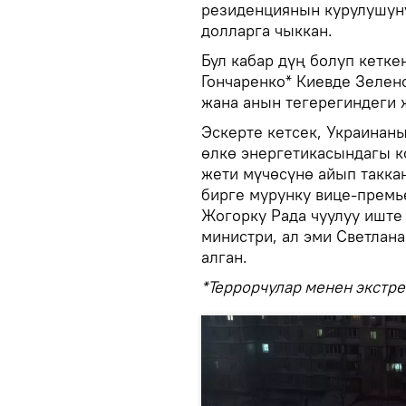
резиденциянын курулушун
долларга чыккан.
Бул кабар дүң болуп кетк
Гончаренко* Киевде Зелен
жана анын тегерегиндеги 
Эскерте кетсек, Украинан
өлкө энергетикасындагы к
жети мүчөсүнө айып такка
бирге мурунку вице-премь
Жогорку Рада чуулуу иште
министри, ал эми Светлан
алган.
*Террорчулар менен экстр