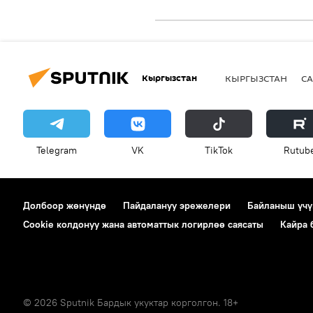
Кыргызстан
КЫРГЫЗСТАН
СА
Telegram
VK
ТikТоk
Rutub
Долбоор жөнүндө
Пайдалануу эрежелери
Байланыш үчү
Cookie колдонуу жана автоматтык логирлөө саясаты
Кайра
© 2026 Sputnik Бардык укуктар корголгон. 18+