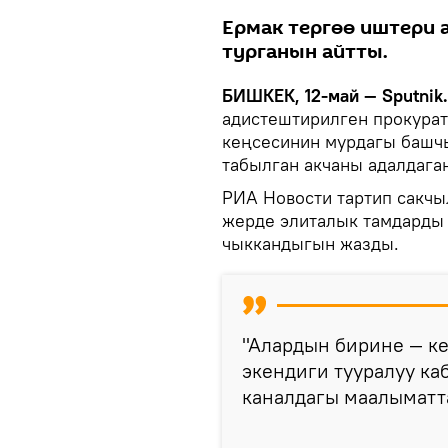
Ермак тергөө иштери 
турганын айтты.
БИШКЕК, 12-май — Sputnik.
адистештирилген прокура
кеңсесинин мурдагы башч
табылган акчаны адалдага
РИА Новости тартип сакч
жерде элиталык тамдарды
чыккандыгын жазды.
"Алардын бирине — к
экендиги тууралуу ка
каналдагы маалыматт