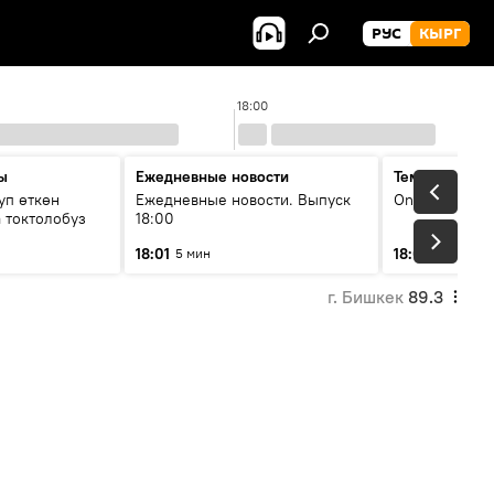
РУС
КЫРГ
18:00
ы
Ежедневные новости
Тема дня
уп өткөн
Ежедневные новости. Выпуск
On air
 токтолобуз
18:00
18:01
18:07
5 мин
30 мин
г. Бишкек
89.3