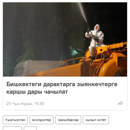
Бишкектеги дарактарга зыянкечтерге
каршы дары чачылат
25 Чын Куран, 19:30
Кыргызстан
өсүмдүктөр
жаныбарлар
кызыл китеп