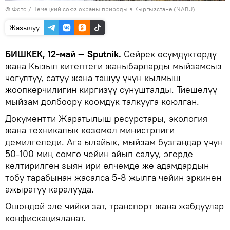
© Фото / Немецкий союз охраны природы в Кыргызстане (NABU)
Жазылуу
БИШКЕК, 12-май — Sputnik.
Сейрек өсүмдүктөрдү
жана Кызыл китептеги жаныбарларды мыйзамсыз
чогултуу, сатуу жана ташуу үчүн кылмыш
жоопкерчилигин киргизүү сунушталды. Тиешелүү
мыйзам долбоору коомдук талкууга коюлган.
Документти Жаратылыш ресурстары, экология
жана техникалык көзөмөл министрлиги
демилгеледи. Ага ылайык, мыйзам бузгандар үчүн
50-100 миң сомго чейин айып салуу, эгерде
келтирилген зыян ири өлчөмдө же адамдардын
тобу тарабынан жасалса 5-8 жылга чейин эркинен
ажыратуу каралууда.
Ошондой эле чийки зат, транспорт жана жабдуулар
конфискацияланат.