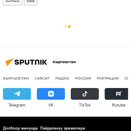
кылмыш
жаза
Кыргызстан
КЫРГЫЗСТАН
САЯСАТ
РАДИО
РОССИЯ
МИГРАЦИЯ
СП
Telegram
VK
ТikТоk
Rutube
Долбоор жөнүндө
Пайдалануу эрежелери