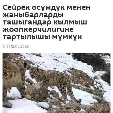
Сейрек өсүмдүк менен
жаныбарларды
ташыгандар кылмыш
жоопкерчилигине
тартылышы мүмкүн
17:21 12.05.2026