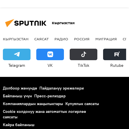
Кыргызстан
КЫРГЫЗСТАН
САЯСАТ
РАДИО
РОССИЯ
МИГРАЦИЯ
СП
Telegram
VK
ТikТоk
Rutube
Долбоор жөнүндө
Пайдалануу эрежелери
Байланыш үчүн
Пресс-релиздер
Компаниялардын жаңылыктары
Купуялык саясаты
Cookie колдонуу жана автоматтык логирлөө
саясаты
Кайра байланыш