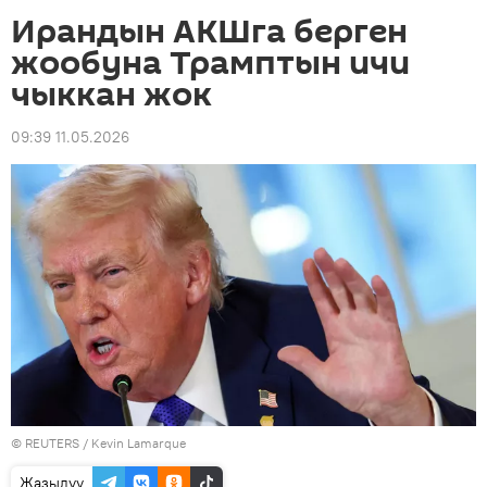
Ирандын АКШга берген
жообуна Трамптын ичи
чыккан жок
09:39 11.05.2026
©
REUTERS
/ Kevin Lamarque
Жазылуу