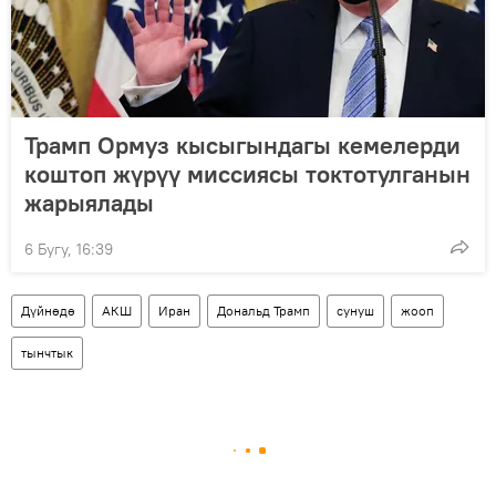
Трамп Ормуз кысыгындагы кемелерди
коштоп жүрүү миссиясы токтотулганын
жарыялады
6 Бугу, 16:39
Дүйнөдө
АКШ
Иран
Дональд Трамп
сунуш
жооп
тынчтык