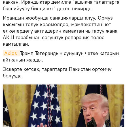
каккан. Ирандыктар демилге "ашыкча талаптарга
баш ийүүнү билдирет" деген пикирде.
Ирандын жообунда санкцияларды алуу, Ормуз
кысыгын толук көзөмөлдөө, мамлекеттин чет
өлкөлөрдөгү активдерин камактан чыгаруу жана
АКШ тарабынан согуштук репарация төлөө
камтылган.
Axios 
Трамп Тегерандын сунушун четке кагарын
айтканын жазды.
Эскерте кетсек, тараптарга Пакистан ортомчу
болууда.