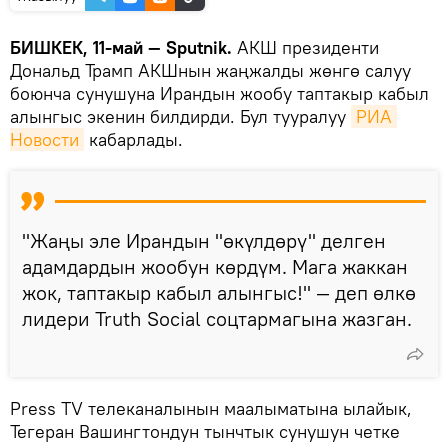
БИШКЕК, 11-май — Sputnik.
АКШ президенти
Дональд Трамп АКШнын жаңжалды жөнгө салуу
боюнча сунушуна Ирандын жообу таптакыр кабыл
алынгыс экенин билдирди. Бул тууралуу
РИА 
Новости
кабарлады.
"Жаңы эле Ирандын "өкүлдөрү" делген
адамдардын жообун көрдүм. Мага жаккан
жок, таптакыр кабыл алынгыс!" — деп өлкө
лидери Truth Social соцтармагына жазган.
Press TV телеканалынын маалыматына ылайык,
Тегеран Вашингтондун тынчтык сунушун четке