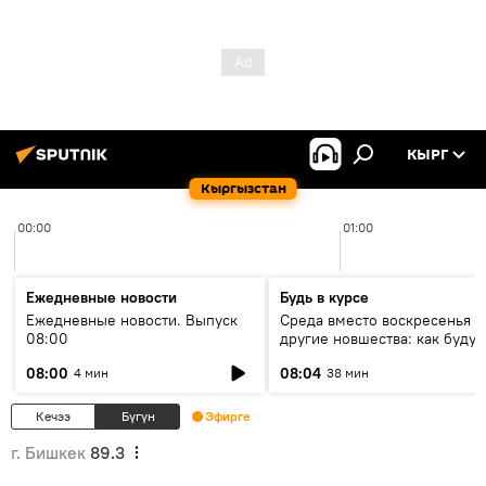
КЫРГ
Кыргызстан
00:00
01:00
Ежедневные новости
Будь в курсе
Ежедневные новости. Выпуск
Среда вместо воскресенья и
08:00
другие новшества: как будут
проходить выборы в КР?
08:00
08:04
4 мин
38 мин
Кечээ
Бүгүн
Эфирге
г. Бишкек
89.3