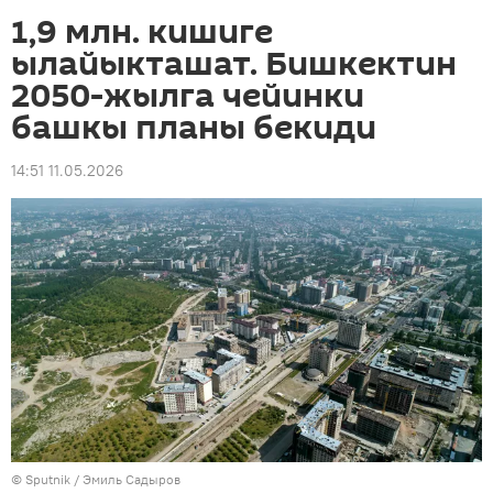
1,9 млн. кишиге
ылайыкташат. Бишкектин
2050-жылга чейинки
башкы планы бекиди
14:51 11.05.2026
©
Sputnik / Эмиль Садыров