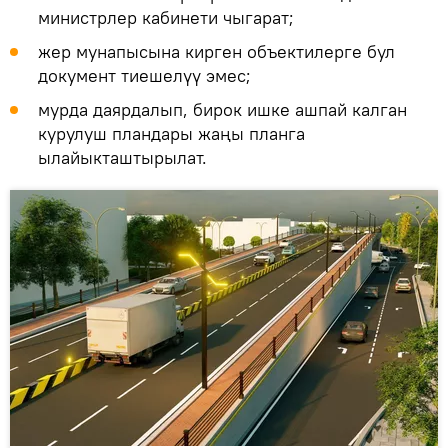
министрлер кабинети чыгарат;
жер мунапысына кирген объектилерге бул
документ тиешелүү эмес;
мурда даярдалып, бирок ишке ашпай калган
курулуш пландары жаңы планга
ылайыкташтырылат.