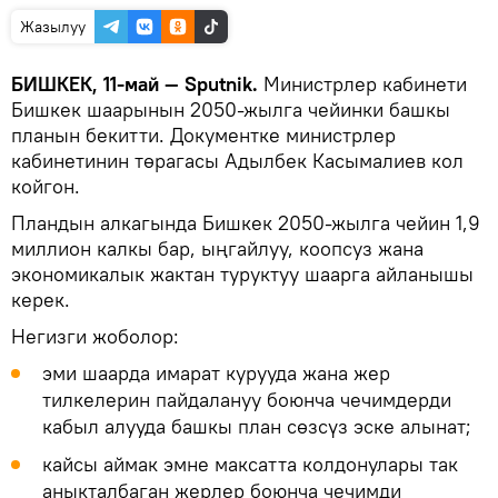
Жазылуу
БИШКЕК, 11-май — Sputnik.
Министрлер кабинети
Бишкек шаарынын 2050-жылга чейинки башкы
планын бекитти. Документке министрлер
кабинетинин төрагасы Адылбек Касымалиев кол
койгон.
Пландын алкагында Бишкек 2050-жылга чейин 1,9
миллион калкы бар, ыңгайлуу, коопсуз жана
экономикалык жактан туруктуу шаарга айланышы
керек.
Негизги жоболор:
эми шаарда имарат курууда жана жер
тилкелерин пайдалануу боюнча чечимдерди
кабыл алууда башкы план сөзсүз эске алынат;
кайсы аймак эмне максатта колдонулары так
аныкталбаган жерлер боюнча чечимди