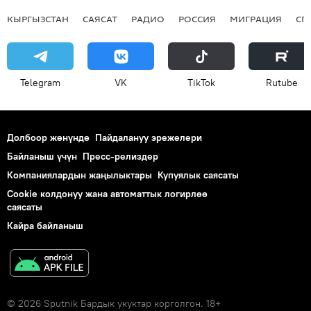
КЫРГЫЗСТАН
САЯСАТ
РАДИО
РОССИЯ
МИГРАЦИЯ
СП
Telegram
VK
ТikТоk
Rutube
Долбоор жөнүндө
Пайдалануу эрежелери
Байланыш үчүн
Пресс-релиздер
Компаниялардын жаңылыктары
Купуялык саясаты
Cookie колдонуу жана автоматтык логирлөө
саясаты
Кайра байланыш
© 2026 Sputnik Бардык укуктар корголгон. 18+