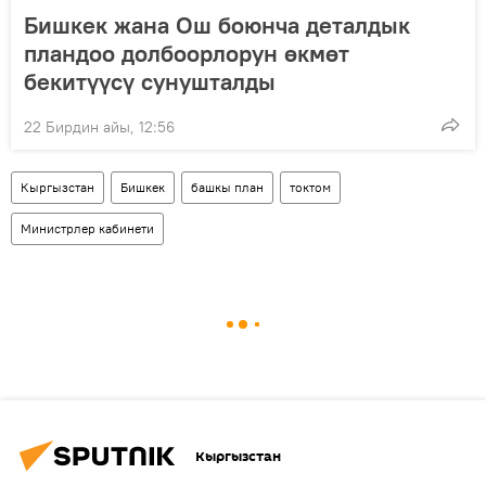
Бишкек жана Ош боюнча деталдык
пландоо долбоорлорун өкмөт
бекитүүсү сунушталды
22 Бирдин айы, 12:56
Кыргызстан
Бишкек
башкы план
токтом
Министрлер кабинети
Кыргызстан