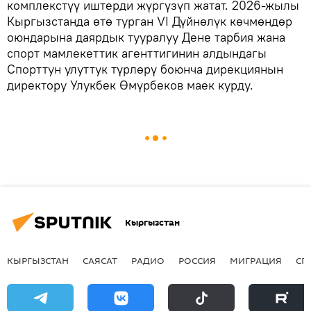
комплекстүү иштерди жүргүзүп жатат. 2026-жылы
Кыргызстанда өтө турган VI Дүйнөлүк көчмөндөр
оюндарына даярдык тууралуу Дене тарбия жана
спорт мамлекеттик агенттигинин алдындагы
Спорттун улуттук түрлөрү боюнча дирекциянын
директору Улукбек Өмүрбеков маек курду.
Кыргызстан
КЫРГЫЗСТАН
САЯСАТ
РАДИО
РОССИЯ
МИГРАЦИЯ
СП