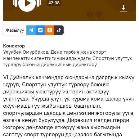
42:38
Жазылуу
Коноктор
Улукбек Өмүрбеков, Дене тарбия жана спорт
мамлекеттик агенттигинин алдындагы Спорттун улуттук
түрлөрү боюнча дирекциянын директору
VI Дүйнөлүк көчмөндөр оюндарына даярдык кызуу
жүрүп, Спорттун улуттук түрлөрү боюнча
дирекциясы уюштуруу иштерин активдүү
улантууда. Учурда улуттук курама командалар үчүн
окуу-машыгуу жыйындары башталып,
спортчулардын даярдык деңгээлин жогорулатууга
өзгөчө көңүл бурулууда. Дирекция мелдештерди
жогорку деңгээлде өткөрүү жана кыргыздын
салттуу спорт түрлөрүн даңазалоо багытында