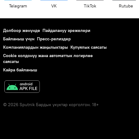
Telegram
VK
ТikТоk
Rutube
Долбоор жөнүндө
Пайдалануу эрежелери
Байланыш үчүн
Пресс-релиздер
Компаниялардын жаңылыктары
Купуялык саясаты
Cookie колдонуу жана автоматтык логирлөө
саясаты
Кайра байланыш
© 2026 Sputnik Бардык укуктар корголгон. 18+