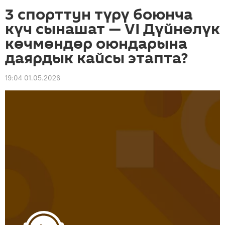
3 спорттун түрү боюнча
күч сынашат — VI Дүйнөлүк
көчмөндөр оюндарына
даярдык кайсы этапта?
19:04 01.05.2026