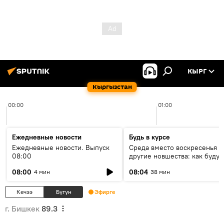
КЫРГ
Кыргызстан
00:00
01:00
Ежедневные новости
Будь в курсе
Ежедневные новости. Выпуск
Среда вместо воскресенья и
08:00
другие новшества: как будут
проходить выборы в КР?
08:00
08:04
4 мин
38 мин
Кечээ
Бүгүн
Эфирге
г. Бишкек
89.3