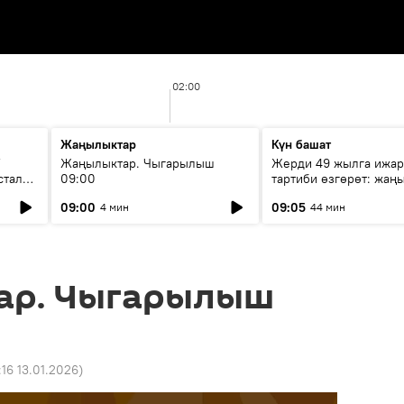
02:00
Жаңылыктар
Күн башат
F
Жаңылыктар. Чыгарылыш
Жерди 49 жылга ижар
стала
09:00
тартиби өзгөрөт: жаңы
эмнени көздөйт?
09:00
09:05
4 мин
44 мин
ар. Чыгарылыш
:16 13.01.2026
)