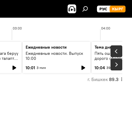
РУС
КЫРГ
03:00
04:00
Ежедневные новости
Тема дня
ага берүү
Ежедневные новости. Выпуск
Пять ошибок котор
 талаптар
10:00
дорого обойтись п
жилья
10:01
10:04
3 мин
39 мин
г. Бишкек
89.3