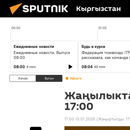
Кыргызстан
00:00
01:00
Ежедневные новости
Будь в курсе
Ежедневные новости. Выпуск
Федерация тхэквондо IT
08:00
рассказала, как команда 
жертвой мошенников
08:00
08:04
4 мин
40 мин
Кечээ
Бүгүн
Эфирге
Жаңылыкт
17:00
17:00 13.01.2026
(Жаңыртылды:
17