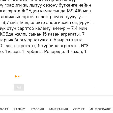
үү графиги жылытуу сезону бүткөнгө чейин
арга карата ЖЭБдин кампасында 189,416 миң
танциянын орточо электр кубаттуулугу —
 8,7 миң Гкал, электр энергиясын өндүрүү —
дүк отун сарптоо көлөмү: көмүр — 7,4 миң
 ЖЭБде жалпысынан 15 казан агрегаты, 7
нергия блогу орнотулган. Азыркы тапта
0 казан агрегаты, 5 турбина агрегаты, №3
 1 казан, 1 турбина. Резервде: 4 казан, 1
ЯСАТ
РАДИО
РОССИЯ
МИГРАЦИЯ
СПОРТ
ИНФОГРАФИ