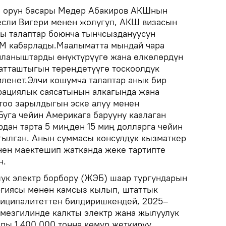
 орун басары Медер Абакиров АКШнын
если Вигери менен жолугуп, АКШ визасын
ңы талаптар боюнча тынчсыздануусун
ИМ кабарлады.Маалыматта мындай чара
йланыштарды өнүктүрүүгө жана өлкөлөрдүн
атташтыгын тереңдетүүгө тоскоолдук
ленет.Элчи кошумча талаптар анык бир
рациялык саясатынын алкагында жана
тоо зарылдыгын эске алуу менен
Буга чейин Америкага барууну каалаган
рдан тарта 5 миңден 15 миң долларга чейин
тылган. Анын суммасы консулдук кызматкер
нен маектешип жатканда жеке тартипте
н.
к электр борбору (ЖЭБ) шаар тургундарын
ргиясы менен камсыз кылып, штаттык
ниципалитеттен билдиришкендей, 2025–
мезгилинде калкты электр жана жылуулук
пы 1 400 000 тонна көмүр жеткирүү