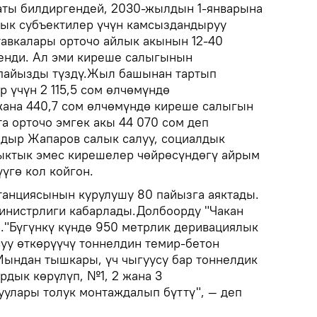
аты билдиргендей, 2030-жылдын 1-январына
дык субъектилер үчүн камсыздандыруу
тавкалары орточо айлык акынын 12-40
енди. Ал эми киреше салыгынын
 пайызды түздү.Жыл башынан тартып
 үчүн 2 115,5 сом өлчөмүндө
жана 440,7 сом өлчөмүндө киреше салыгын
а орточо эмгек акы 44 070 сом деп
адыр Жапаров салык салуу, социалдык
ыктык эмес кирешелер чөйрөсүндөгү айрым
үгө кол койгон.
танциясынын курулушу 80 пайызга аяктады.
министрлиги кабарлады.Долбоорду "Чакан
"Бүгүнкү күндө 950 метрлик деривациялык
суу өткөрүүчү тоннелдин темир-бетон
Мындан тышкары, үч чыгуусу бар тоннелдик
рдык көрүлүп, №1, 2 жана 3
улары толук монтаждалып бүттү", — деп