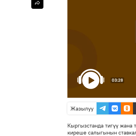
03:28
Жазылуу
Кыргызстанда тигүү жана 
киреше салыгынын ставка