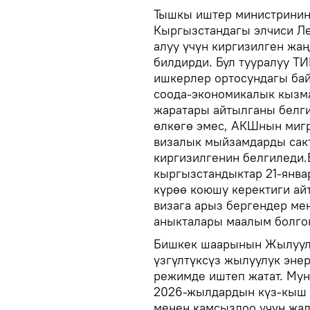
Тышкы иштер министринин
Кыргызстандагы элчиси Л
алуу үчүн киргизилген жа
билдирди. Бул тууралуу Т
ишкерлер ортосундагы ба
соода-экономикалык кызм
жаратары айтылганы белги
өлкөгө эмес, АКШнын миг
визалык мыйзамдарды сак
киргизилгенин белгиледи.
кыргызстандыктар 21-янва
күрөө коюшу керектиги ай
визага арыз бергендер ме
аныкталары маалым болго
Бишкек шаарынын Жылуулу
үзгүлтүксүз жылуулук эне
режимде иштеп жатат. Му
2026-жылдардын күз-кыш 
менен камсыздоо үчүн жал