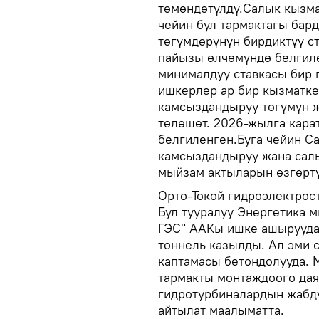
төмөндөтүлдү.Салык кызм
чейин бул тармактагы бар
төгүмдөрүнүн бирдиктүү с
пайызы өлчөмүндө белгил
минималдуу ставкасы бир
ишкерлер ар бир кызматкер
камсыздандыруу төгүмүн 
төлөшөт. 2026-жылга карат
белгиленген.Буга чейин С
камсыздандыруу жана сал
мыйзам актыларын өзгөртү
Орто-Токой гидроэлектрос
Бул тууралуу Энергетика 
ГЭС" ААКы ишке ашырууда.
тоннель казылды. Ал эми 
каптамасы бетондолууда. 
тармакты монтаждоого дая
гидротурбиналардын жабду
айтылат маалыматта.