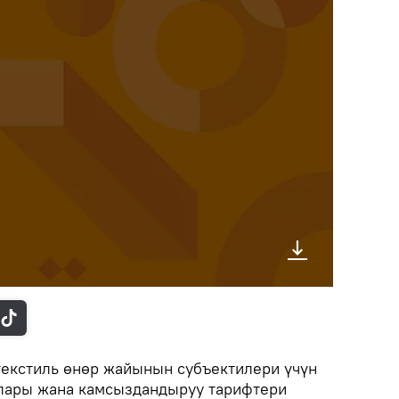
текстиль өнөр жайынын субъектилери үчүн
лары жана камсыздандыруу тарифтери