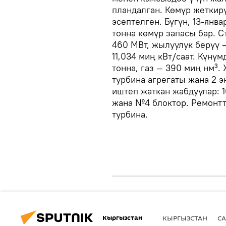
пландалган. Көмүр жеткир
эсептелген. Бүгүн, 13-янв
тонна көмүр запасы бар. С
460 МВт, жылуулук берүү —
11,034 миң кВт/саат. Күнүм
тонна, газ — 390 миң нм³.
турбина агрегаты жана 2 э
иштеп жаткан жабдуулар: 1
жана №4 блоктор. Ремонтто:
турбина.
Кыргызстан
КЫРГЫЗСТАН
СА