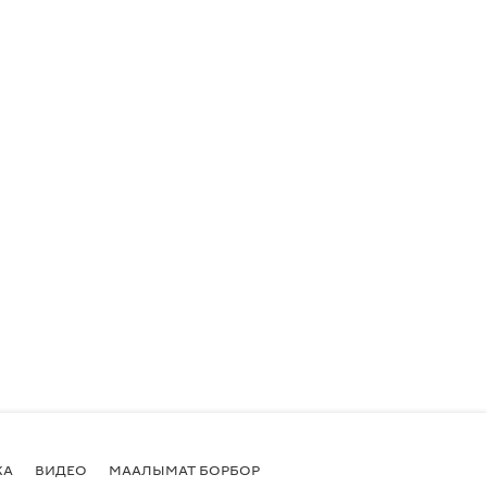
КА
ВИДЕО
МААЛЫМАТ БОРБОР