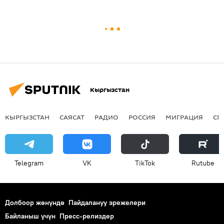
Кыргызстан
КЫРГЫЗСТАН
САЯСАТ
РАДИО
РОССИЯ
МИГРАЦИЯ
СП
Telegram
VK
ТikТоk
Rutube
Долбоор жөнүндө
Пайдалануу эрежелери
Байланыш үчүн
Пресс-релиздер