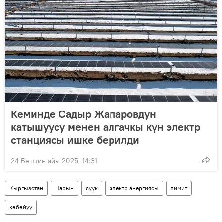
Кеминде Садыр Жапаровдун
катышуусу менен алгачкы күн электр
станциясы ишке берилди
24 Бештин айы 2025, 14:31
Кыргызстан
Нарын
суук
электр энергиясы
лимит
көбөйүү