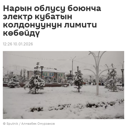
Нарын облусу боюнча
электр кубатын
колдонуунун лимити
көбөйдү
12:26 10.01.2026
©
Sputnik
/ Алмазбек Омурзаков