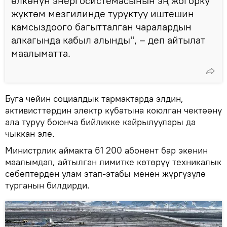
өлкөнүн энергосистемасынын эң жогорку
жүктөм мезгилинде туруктуу иштешин
камсыздоого багытталган чаралардын
алкагында кабыл алынды", – деп айтылат
маалыматта.
Буга чейин социалдык тармактарда элдин,
активисттердин электр кубатына коюлган чектөөнү
ала туруу боюнча бийликке кайрылуулары да
чыккан эле.
Министрлик аймакта 61 200 абонент бар экенин
маалымдап, айтылган лимитке көтөрүү техникалык
себептерден улам этап-этабы менен жүргүзүлө
турганын билдирди.