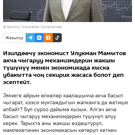
©
Sputnik
/ Кенжебай Сатканалиев
Жазылуу
Изилдөөчү экономист Улукман Мамытов
акча чыгаруу механизмдерин жакшы
түшүнүү менен экономикада кыска
убакытта чоң секирик жасаса болот деп
эсептейт.
Эмнеге айрым өлкөлөр каалашынча акча басып
чыгарат, кээси муктаждыгын жапканга да жетише
албайт? Бул суроо дайыма кызык. Алгач акча
басып чыгаруу механизмдерин түшүнүп алуу
керек. Тарыхта аны жакшы өздөштүрүп,
мамлекетинин экономикасын көтөрүп кеткен