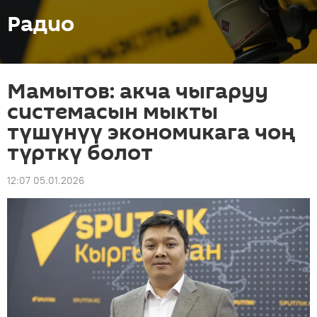
Радио
Мамытов: акча чыгаруу
системасын мыкты
түшүнүү экономикага чоң
түрткү болот
12:07 05.01.2026