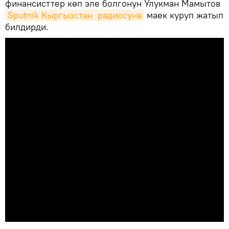
финансисттер көп эле болгонун Улукман Мамытов
Sputnik Кыргызстан  радиосуна
маек куруп жатып
билдирди.