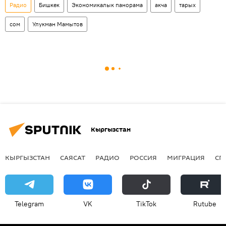
Радио
Бишкек
Экономикалык панорама
акча
тарых
сом
Улукман Мамытов
Кыргызстан
КЫРГЫЗСТАН
САЯСАТ
РАДИО
РОССИЯ
МИГРАЦИЯ
СП
Telegram
VK
ТikТоk
Rutube