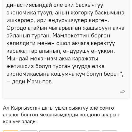
династиясындай эле эки баскычтуу
экономика түзүп, анын жогорку баскычына
ишкерлер, ири өндүрүшчүлөр кирген.
Ортодо атайын чыгарылган жашыруун акча
айланып турган. Мамлекеттин берген
кепилдиги менен ошол акчага керектүү
каражаттар алынып, өндүрүшү өнүккөн.
Мындай механизм акча каражаты
жетишсиз болуп турган учурда өлкө
экономикасына кошумча күч болуп берет",
— деди Мамытов.
Ал Кыргызстан дагы ушул сыяктуу эле сомго
аналог болгон механизмдерди колдоно аларын
кошумчалады.