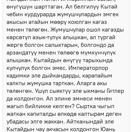
өнүгүшүн шарттаган. Ал белгилүү Кытай
чебин курдурарда жумушчулардын эмгек
акысын атайын мөөрү коюлган кагаз
менен төлөгөн. Жумушчулар ошол кагазды
көрсөтүп азык-түлүк алышкан, ал тургай
жерге болгон салыктарын, болгондо да
арзандатуу менен төлөөгө мүмкүнчүлүк
алышкан. Кытайдын өнүгүү тарыхында
кулчулук болгон эмес. Императорлор
кадимки эле дыйкандарды, карапайым
калкты жумушка тарткан. Аларга акы
төлөнгөн. Ушул сыяктуу эле ыкманы Гитлер
да колдонгон. Ал элине эмнеси менен
жагып бийликке келген? Сыртка чыгып
жаткан капиталды өлкөдө калтырам деген
убадасы элге жаккан. Айтканындай эле
Кытайдын чау акчасын колдонгон Юань