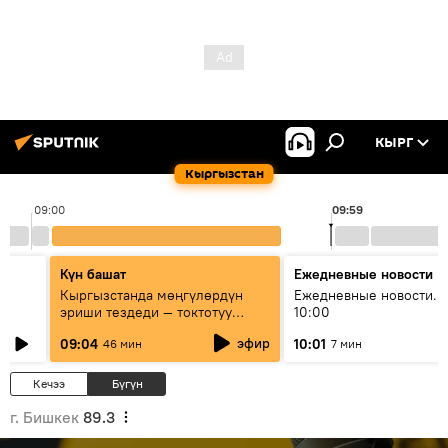
КЫРГ
Кыргызстан
09:00
09:59
Күн башат
Ежедневные новости
Кыргызстанда мөңгүлөрдүн
Ежедневные новости. 
эриши тездеди — токтотуу
10:00
мүмкүн эмеспи?
эфир
09:04
10:01
46 мин
7 мин
Кечээ
Бүгүн
г. Бишкек
89.3