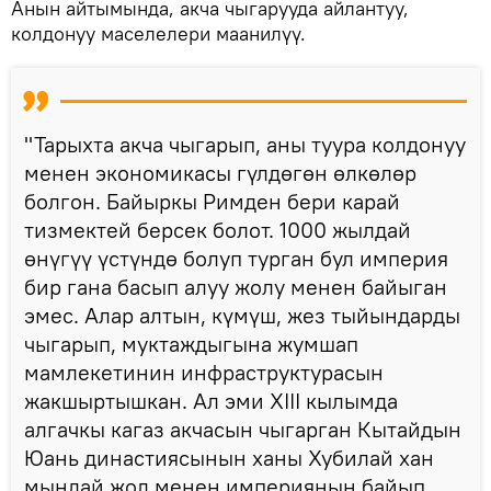
Анын айтымында, акча чыгарууда айлантуу,
колдонуу маселелери маанилүү.
"Тарыхта акча чыгарып, аны туура колдонуу
менен экономикасы гүлдөгөн өлкөлөр
болгон. Байыркы Римден бери карай
тизмектей берсек болот. 1000 жылдай
өнүгүү үстүндө болуп турган бул империя
бир гана басып алуу жолу менен байыган
эмес. Алар алтын, күмүш, жез тыйындарды
чыгарып, муктаждыгына жумшап
мамлекетинин инфраструктурасын
жакшыртышкан. Ал эми XIII кылымда
алгачкы кагаз акчасын чыгарган Кытайдын
Юань династиясынын ханы Хубилай хан
мындай жол менен империянын байып,