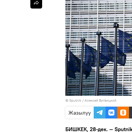
©
Sputnik
/ Алексей Витвицкий
Жазылуу
БИШКЕК, 28-дек. — Sputni