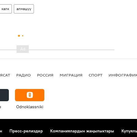
калк
алмашуу
ЯСАТ
РАДИО
РОССИЯ
МИГРАЦИЯ
СПОРТ
ИНФОГРАФИ
e
Odnoklassniki
н
Пресс-релиздер
Компаниялардын жаңылыктары
Купуял