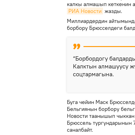
калкы алмашып кеткенин а
РИА Новости
жазды.
Миллиардердин айтымында
борбору Брюсселдеги бал
“Борбордогу балдард
Калктын алмашуусу жү
соцтармагына.
Буга чейин Маск Брюсселд
Бельгиянын борбору бельг
Новости таанышып чыккан 
Брюссель тургундарынын 
саналбайт.