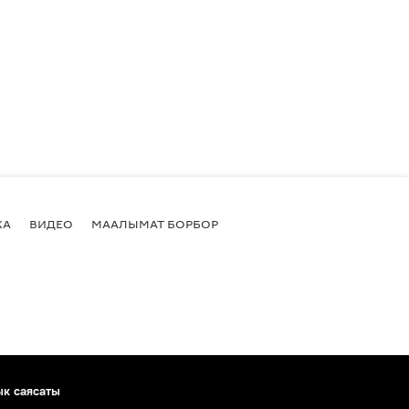
КА
ВИДЕО
МААЛЫМАТ БОРБОР
ык саясаты