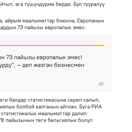
йтып, ага түшүндүрмө берди. Бул тууралуу
, айрым маалыматтар боюнча, Европанын
дардын 73 пайызы европалык эмес.
ын 73 пайызы европалык эмес!
рдү”, — деп жазган бизнесмен
еги балдар статистикасына сереп салып,
иялык болбой калганын айткан. Буга РИА
статистикалык маалыматтар далил:
78 пайызынын теги бельгиялык болуп