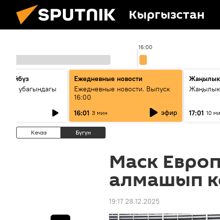
Кыргызстан
00
16:00
сүйлөйбүз
Ежедневные новости
Жаңылык
 — өз убагындагы
Ежедневные новости. Выпуск
Жаңылыкт
16:00
рологиялык кызмат
эфир
16:01
17:01
3 мин
10 м
ндөтүлүүдө
Кечээ
Бүгүн
Маск Евро
алмашып к
19:17 28.12.2025