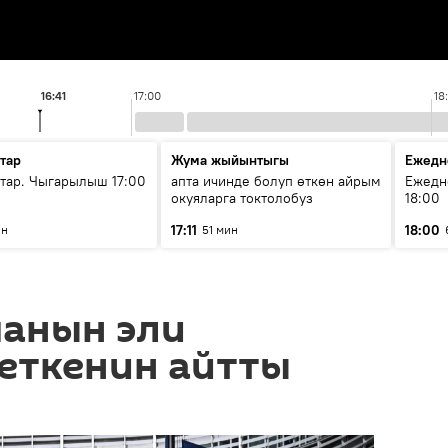
16:41
17:00
18
тар
Жума жыйынтыгы
Ежедн
ар. Чыгарылыш 17:00
апта ичинде болуп өткөн айрым
Ежедн
окуяларга токтолобуз
18:00
17:11
18:00
ин
51 мин
панын эли
еткенин айтты