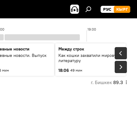
РУС
КЫРГ
:00
19:00
евные новости
Между строк
евные новости. Выпуск
Как кошки захватили мировую
литературу
18:06
6 мин
49 мин
г. Бишкек
89.3