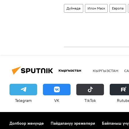
Дүйнөдө
Илон Маск
Европа
Кыргызстан
КЫРГЫЗСТАН
СА
Telegram
VK
ТikТоk
Rutub
Долбоор жөнүндө
Пайдалануу эрежелери
Байланыш үчү