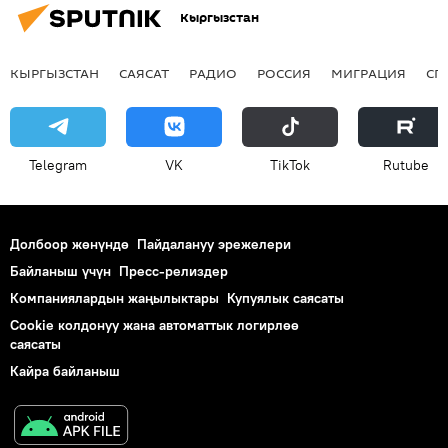
Кыргызстан
КЫРГЫЗСТАН
САЯСАТ
РАДИО
РОССИЯ
МИГРАЦИЯ
СП
Telegram
VK
ТikТоk
Rutube
Долбоор жөнүндө
Пайдалануу эрежелери
Байланыш үчүн
Пресс-релиздер
Компаниялардын жаңылыктары
Купуялык саясаты
Cookie колдонуу жана автоматтык логирлөө
саясаты
Кайра байланыш