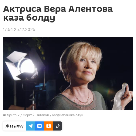
Актриса Вера Алентова
каза болду
17:54 25.12.2025
©
Sputnik
/ Сергей Пятаков
/
Медиабанкка өтүү
Жазылуу