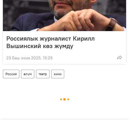
Россиялык журналист Кирилл
Вышинский көз жумду
23 Баш оона 2025, 13:29
Россия
өлүм
театр
кино