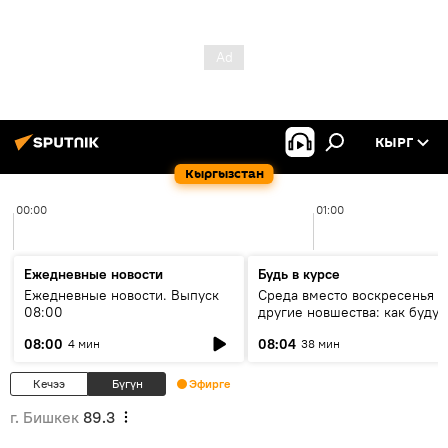
КЫРГ
Кыргызстан
00:00
01:00
Ежедневные новости
Будь в курсе
Ежедневные новости. Выпуск
Среда вместо воскресенья и
08:00
другие новшества: как будут
проходить выборы в КР?
08:00
08:04
4 мин
38 мин
Кечээ
Бүгүн
Эфирге
г. Бишкек
89.3