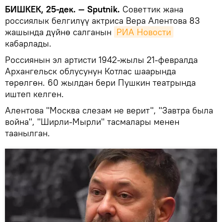
БИШКЕК, 25-дек. — Sputnik.
Советтик жана
россиялык белгилүү актриса Вера Алентова 83
жашында дүйнө салганын
РИА Новости
кабарлады.
Россиянын эл артисти 1942-жылы 21-февралда
Архангельск облусунун Котлас шаарында
төрөлгөн. 60 жылдан бери Пушкин театрында
иштеп келген.
Алентова "Москва слезам не верит", "Завтра была
война", "Ширли-Мырли" тасмалары менен
таанылган.