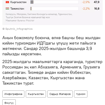
© Sputnik_Infographics
Анын божомолу боюнча, өлкө башчы беш жылдан
кийин туризмдин ИДПдагы үлүшү жети пайызга
жетмекчи. Сандар 2025-жылдын башында 3,9
пайызды көрсөткөн.
2025-жылдагы маалыматтарга караганда, туристер
Россиядан эң көп Абхазияга, Арменияга, Грузияга
саякаттаган. Тизмеде андан кийин Өзбекстан,
Азербайжан, Казакстан, Кыргызстан жана
Тажикстан турат.
Инфографика
Кыргызстан
Садыр Жапаров
туризм
Өнүгүү