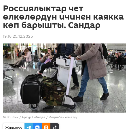
Россиялыктар чет
өлкөлөрдүн ичинен каякка
көп барышты. Сандар
19:16 25.12.2025
©
Sputnik
/ Артур Лебедев
/
Медиабанкка өтүү
Жазылуу