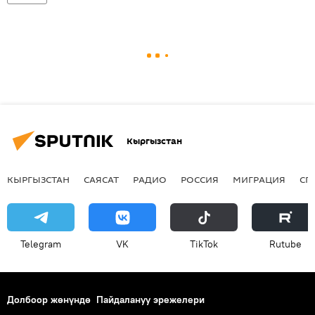
Кыргызстан
КЫРГЫЗСТАН
САЯСАТ
РАДИО
РОССИЯ
МИГРАЦИЯ
СП
Telegram
VK
ТikТоk
Rutube
Долбоор жөнүндө
Пайдалануу эрежелери