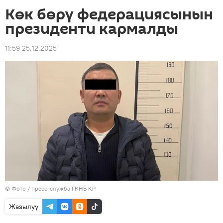
Көк бөрү федерациясынын
президенти кармалды
11:59 25.12.2025
© Фото / пресс-служба ГКНБ КР
Жазылуу