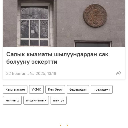
Салык кызматы шылуундардан сак
болууну эскертти
22 Бештин айы 2025, 13:16
Кыргызстан
УКМК
Көк бөрү
федерация
президент
кылмыш
алдамчылык
шектүү