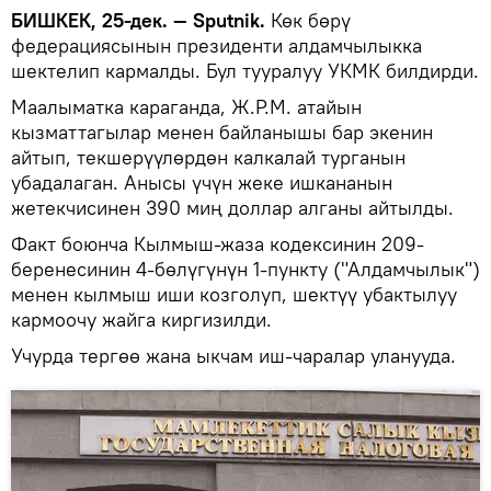
БИШКЕК, 25-дек. — Sputnik.
Көк бөрү
федерациясынын президенти алдамчылыкка
шектелип кармалды. Бул тууралуу УКМК билдирди.
Маалыматка караганда, Ж.Р.М. атайын
кызматтагылар менен байланышы бар экенин
айтып, текшерүүлөрдөн калкалай турганын
убадалаган. Анысы үчүн жеке ишкананын
жетекчисинен 390 миң доллар алганы айтылды.
Факт боюнча Кылмыш-жаза кодексинин 209-
беренесинин 4-бөлүгүнүн 1-пункту ("Алдамчылык")
менен кылмыш иши козголуп, шектүү убактылуу
кармоочу жайга киргизилди.
Учурда тергөө жана ыкчам иш-чаралар уланууда.