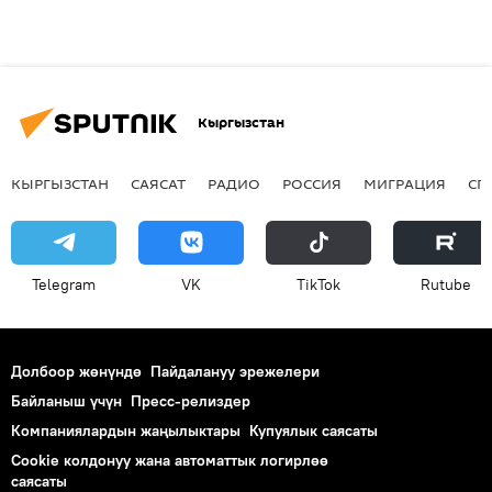
Кыргызстан
КЫРГЫЗСТАН
САЯСАТ
РАДИО
РОССИЯ
МИГРАЦИЯ
СП
Telegram
VK
ТikТоk
Rutube
Долбоор жөнүндө
Пайдалануу эрежелери
Байланыш үчүн
Пресс-релиздер
Компаниялардын жаңылыктары
Купуялык саясаты
Cookie колдонуу жана автоматтык логирлөө
саясаты