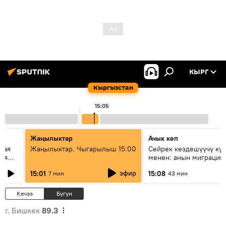
КЫРГ
Кыргызстан
15:05
Жаңылыктар
Ачык кеп
кая
Жаңылыктар. Чыгарылыш 15:00
Сейрек кездешүүчү ку
рия
менен: анын миграция
азии
жолу эмнеден кабар б
эфир
15:01
15:08
7 мин
43 мин
Кечээ
Бүгүн
г. Бишкек
89.3