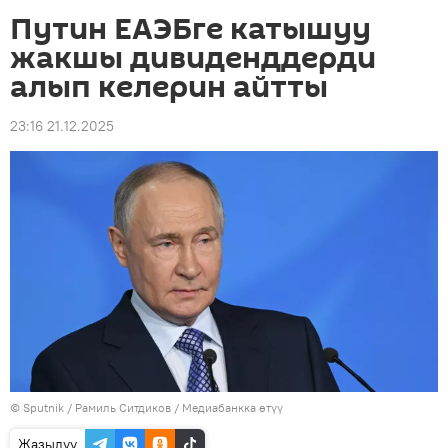
Путин ЕАЭБге катышуу
жакшы дивиденддерди
алып келерин айтты
23:16 21.12.2025
©
Sputnik
/ Рамиль Ситдиков
/
Медиабанкка өтүү
Жазылуу