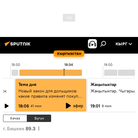
КЫРГ
Кыргызстан
18:00
18:34
19:00
Тема дня
Жаңылыктар
уск
Новый закон для дольщиков:
Жаңылыктар. Чыгарыл
какие правила изменят покупку
квартир
эфир
18:06
19:01
41 мин
9 мин
Кечээ
Бүгүн
г. Бишкек
89.3