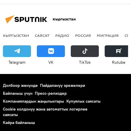
Кыргызстан
КЫРГЫЗСТАН
САЯСАТ
РАДИО
РОССИЯ
МИГРАЦИЯ
СП
Telegram
VK
ТikТоk
Rutube
Долбоор жөнүндө
Пайдалануу эрежелери
Байланыш үчүн
Пресс-релиздер
Компаниялардын жаңылыктары
Купуялык саясаты
Cookie колдонуу жана автоматтык логирлөө
саясаты
Кайра байланыш