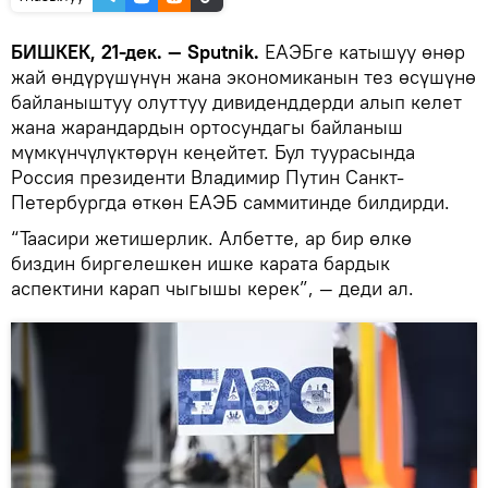
БИШКЕК, 21-дек. — Sputnik.
ЕАЭБге катышуу өнөр
жай өндүрүшүнүн жана экономиканын тез өсүшүнө
байланыштуу олуттуу дивиденддерди алып келет
жана жарандардын ортосундагы байланыш
мүмкүнчүлүктөрүн кеңейтет. Бул туурасында
Россия президенти Владимир Путин Санкт-
Петербургда өткөн ЕАЭБ саммитинде билдирди.
“Таасири жетишерлик. Албетте, ар бир өлкө
биздин биргелешкен ишке карата бардык
аспектини карап чыгышы керек”, — деди ал.