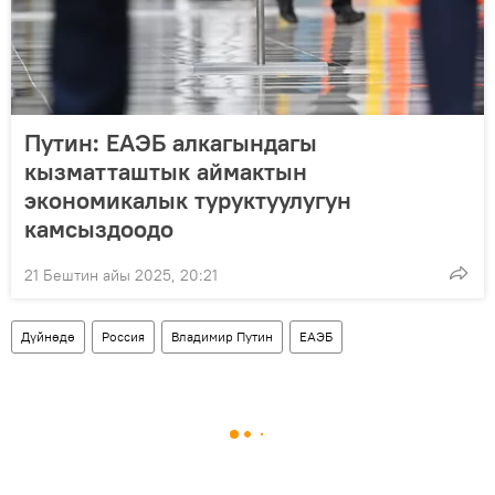
Путин: ЕАЭБ алкагындагы
кызматташтык аймактын
экономикалык туруктуулугун
камсыздоодо
21 Бештин айы 2025, 20:21
Дүйнөдө
Россия
Владимир Путин
ЕАЭБ