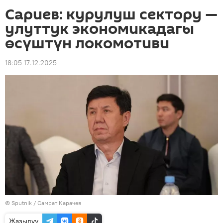
Сариев: курулуш сектору —
улуттук экономикадагы
өсүштүн локомотиви
18:05 17.12.2025
©
Sputnik
/ Самрат Карачев
Жазылуу