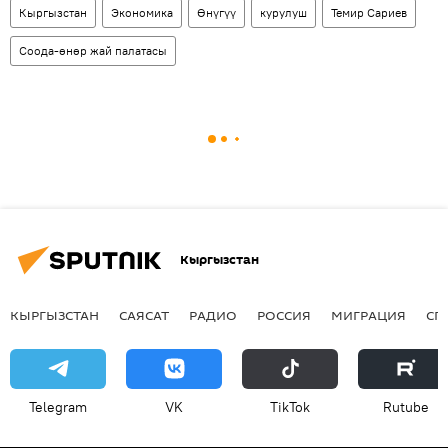
Кыргызстан
Экономика
Өнүгүү
курулуш
Темир Сариев
Соода-өнөр жай палатасы
Кыргызстан
КЫРГЫЗСТАН
САЯСАТ
РАДИО
РОССИЯ
МИГРАЦИЯ
СП
Telegram
VK
ТikТоk
Rutube