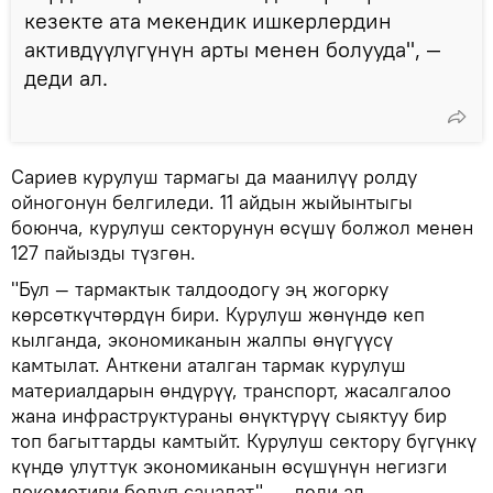
кезекте ата мекендик ишкерлердин
активдүүлүгүнүн арты менен болууда", —
деди ал.
Сариев курулуш тармагы да маанилүү ролду
ойногонун белгиледи. 11 айдын жыйынтыгы
боюнча, курулуш секторунун өсүшү болжол менен
127 пайызды түзгөн.
"Бул — тармактык талдоодогу эң жогорку
көрсөткүчтөрдүн бири. Курулуш жөнүндө кеп
кылганда, экономиканын жалпы өнүгүүсү
камтылат. Анткени аталган тармак курулуш
материалдарын өндүрүү, транспорт, жасалгалоо
жана инфраструктураны өнүктүрүү сыяктуу бир
топ багыттарды камтыйт. Курулуш сектору бүгүнкү
күндө улуттук экономиканын өсүшүнүн негизги
локомотиви болуп саналат", — деди ал.