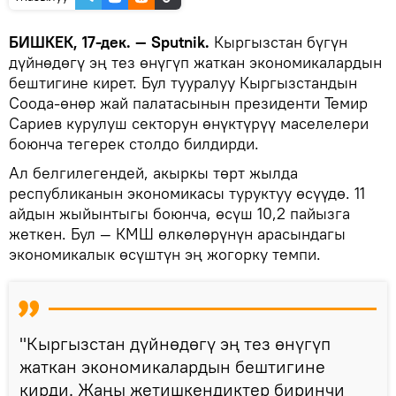
БИШКЕК, 17-дек. — Sputnik.
Кыргызстан бүгүн
дүйнөдөгү эң тез өнүгүп жаткан экономикалардын
бештигине кирет. Бул тууралуу Кыргызстандын
Соода-өнөр жай палатасынын президенти Темир
Сариев курулуш секторун өнүктүрүү маселелери
боюнча тегерек столдо билдирди.
Ал белгилегендей, акыркы төрт жылда
республиканын экономикасы туруктуу өсүүдө. 11
айдын жыйынтыгы боюнча, өсүш 10,2 пайызга
жеткен. Бул — КМШ өлкөлөрүнүн арасындагы
экономикалык өсүштүн эң жогорку темпи.
"Кыргызстан дүйнөдөгү эң тез өнүгүп
жаткан экономикалардын бештигине
кирди. Жаңы жетишкендиктер биринчи