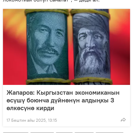
Жапаров: Кыргызстан экономиканын
өсүшү боюнча дүйнөнүн алдыңкы 3
өлкөсүнө кирди
17 Бештин айы 2025, 13:15