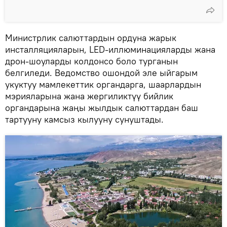
Министрлик салюттардын ордуна жарык
инсталляцияларын, LED-иллюминацияларды жана
дрон-шоуларды колдонсо боло турганын
белгиледи. Ведомство ошондой эле ыйгарым
укуктуу мамлекеттик органдарга, шаарлардын
мэрияларына жана жергиликтүү бийлик
органдарына жаңы жылдык салюттардан баш
тартууну камсыз кылууну сунуштады.