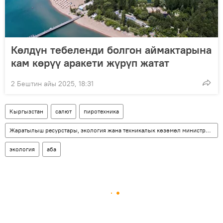
Көлдүн тебеленди болгон аймактарына
кам көрүү аракети жүрүп жатат
2 Бештин айы 2025, 18:31
Кыргызстан
салют
пиротехника
Жаратылыш ресурстары, экология жана техникалык көзөмөл министрлиги
экология
аба