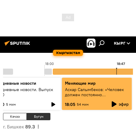
КЫРГ
Кыргызстан
18:00
18:47
едневные новости
Меняющие мир
едневные новости. Выпуск
Аскар Салымбеков: «Человек
:00
должен постоянно
совершенствоваться»
эфир
:00
18:05
5 мин
54 мин
Кечээ
Бүгүн
г. Бишкек
89.3