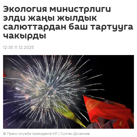
Экология министрлиги
элди жаңы жылдык
салюттардан баш тартууга
чакырды
12:35 11.12.2025
©
Пресс-служба президента КР / Султан Досалиев