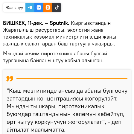
Жазылуу
БИШКЕК, 11-дек. – Sputnik.
Кыргызстандын
Жаратылыш ресурстары, экология жана
техникалык көзөмөл министрлиги элди жаңы
жылдык салюттардан баш тартууга чакырды.
Мындай чечим пиротехника абаны булгай
турганына байланыштуу кабыл алынган.
“Кыш мезгилинде ансыз да абаны булгоочу
заттардын концентрациясы жогорулайт.
Мындан тышкары, пиротехникалык
буюмдар таштандынын көлөмүн көбөйтүп,
өрт чыгуу коркунучун жогорулатат”, - деп
айтылат маалыматта.