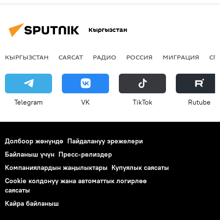
Кыргызстан
КЫРГЫЗСТАН
САЯСАТ
РАДИО
РОССИЯ
МИГРАЦИЯ
СП
Telegram
VK
ТikТоk
Rutube
Долбоор жөнүндө
Пайдалануу эрежелери
Байланыш үчүн
Пресс-релиздер
Компаниялардын жаңылыктары
Купуялык саясаты
Cookie колдонуу жана автоматтык логирлөө
саясаты
Кайра байланыш