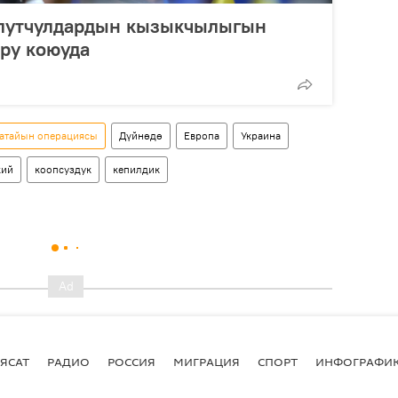
улутчулдардын кызыкчылыгын
ру коюуда
 атайын операциясы
Дүйнөдө
Европа
Украина
кий
коопсуздук
кепилдик
ЯСАТ
РАДИО
РОССИЯ
МИГРАЦИЯ
СПОРТ
ИНФОГРАФИ