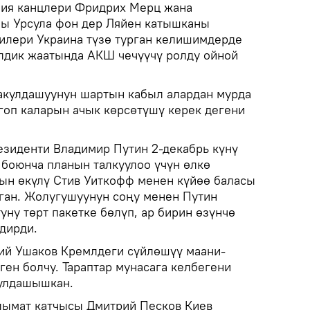
ния канцлери Фридрих Мерц жана
ы Урсула фон дер Ляйен катышканы
чилери Украина түзө турган келишимдерде
лдик жаатында АКШ чечүүчү ролду ойной
акулдашуунун шартын кабыл алардан мурда
гоп каларын ачык көрсөтүшү керек дегени
резиденти Владимир Путин 2-декабрь күнү
боюнча планын талкуулоо үчүн өлкө
ын өкүлү Стив Уиткофф менен күйөө баласы
ган. Жолугушуунун соңу менен Путин
уну төрт пакетке бөлүп, ар бирин өзүнчө
дирди.
й Ушаков Кремлдеги сүйлөшүү маани-
ен болчу. Тараптар мунасага келбегени
кулдашышкан.
лымат катчысы Дмитрий Песков Киев