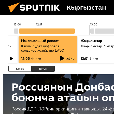
Кыргызстан
12:00
12:17
13:00
Максимальный репост
Жаңылыктар
Выпуск
Каким будет цифровое
Жаңылыктар. Чыга
сельское хозяйство ЕАЭС
эфир
12:05
13:01
44 мин
3 мин
Кечээ
Бүгүн
Россиянын Донба
боюнча атайын о
Россия ДЭР, ЛЭРдин эркиндигин тааныды. 24-ф