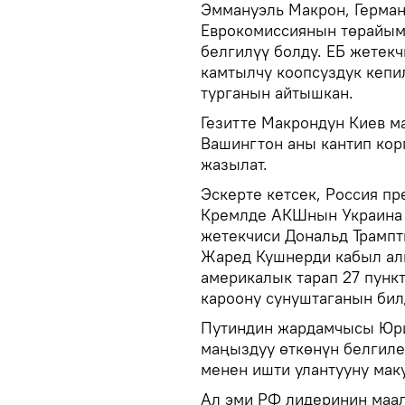
Эммануэль Макрон, Герма
Еврокомиссиянын төрайым
белгилүү болду. ЕБ жетек
камтылчу коопсуздук кепи
турганын айтышкан.
Гезитте Макрондун Киев м
Вашингтон аны кантип кор
жазылат.
Эскерте кетсек, Россия п
Кремлде АКШнын Украина 
жетекчиси Дональд Трампт
Жаред Кушнерди кабыл ал
америкалык тарап 27 пункт
кароону сунуштаганын бил
Путиндин жардамчысы Юри
маңыздуу өткөнүн белгилег
менен ишти улантууну ма
Ал эми РФ лидеринин маа