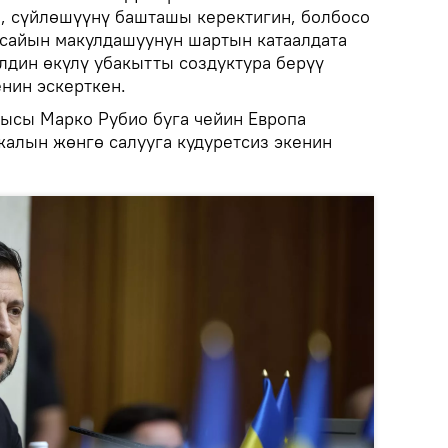
, сүйлөшүүнү башташы керектигин, болбосо
 сайын макулдашуунун шартын катаалдата
лдин өкүлү убакытты создуктура берүү
нин эскерткен.
ысы Марко Рубио буга чейин Европа
алын жөнгө салууга кудуретсиз экенин