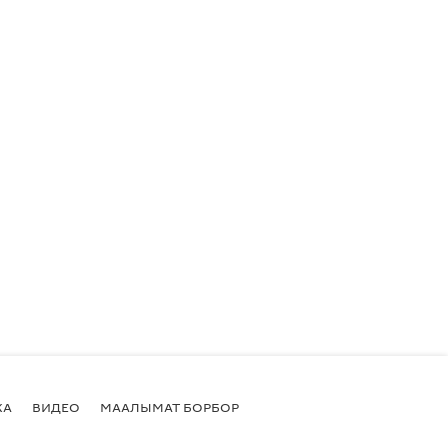
КА
ВИДЕО
МААЛЫМАТ БОРБОР