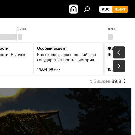
РУС
КЫРГ
15:00
16:00
ости
Особый акцент
Жаңылыктар
ости. Выпуск
Как складывалась российская
Жаңылыктар.
государственность - история
России и геополитика Евразии
14:04
15:01
56 мин
3 мин
глазами аналитиков
г. Бишкек
89.3