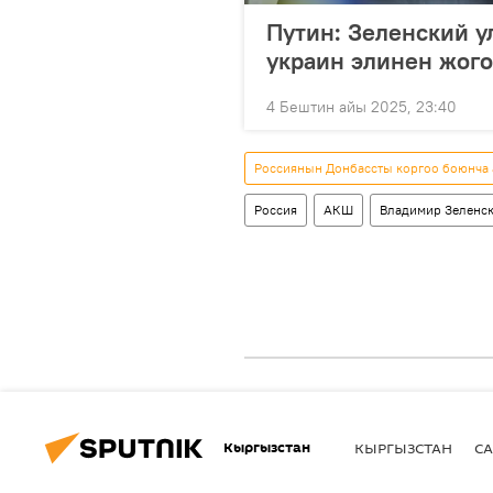
Путин: Зеленский 
украин элинен жого
4 Бештин айы 2025, 23:40
Россиянын Донбассты коргоо боюнча
Россия
АКШ
Владимир Зеленс
Кыргызстан
КЫРГЫЗСТАН
СА