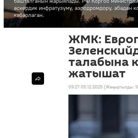
башталганын жарыялады. РФ Коргоо министрли
аскердик инфратүзүмү, аэродромдору, абадан 
кабарлаган.
ЖМК: Евро
Зеленский
талабына 
жатышат
09:27 05.12.2025
(Жаңыртылды:
1