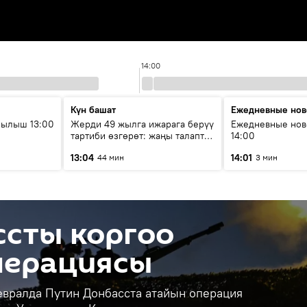
14:00
Күн башат
Ежедневные нов
рылыш 13:00
Жерди 49 жылга ижарага берүү
Ежедневные нов
тартиби өзгөрөт: жаңы талаптар
14:00
эмнени көздөйт?
13:04
14:01
44 мин
3 мин
ссты коргоо
перациясы
евралда Путин Донбасста атайын операция