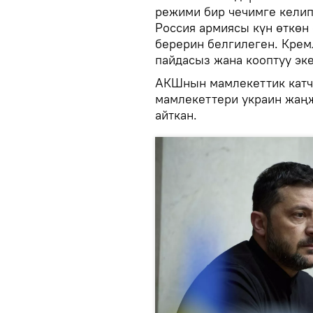
режими бир чечимге келип
Россия армиясы күн өткөн
берерин белгилеген. Крем
пайдасыз жана кооптуу эке
АКШнын мамлекеттик катч
мамлекеттери украин жаңж
айткан.