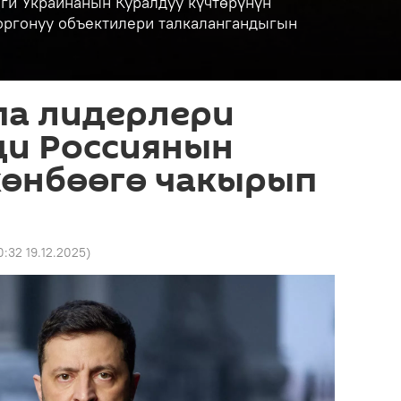
ги Украинанын Куралдуу күчтөрүнүн
коргонуу объектилери талкалангандыгын
па лидерлери
ди Россиянын
көнбөөгө чакырып
0:32 19.12.2025
)