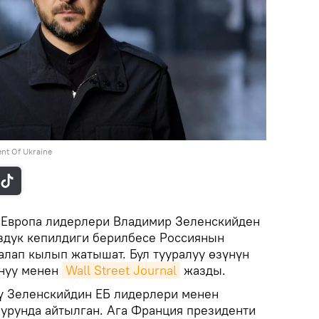
ent Of Ukraine
.
Европа лидерлери Владимир Зеленскийден
здук кепилдиги берилбесе Россиянын
алап кылып жатышат. Бул тууралуу өзүнүн
януу менен
Wall Street Journal
жазды.
ү Зеленскийдин ЕБ лидерлери менен
урунда айтылган. Ага Франция президенти