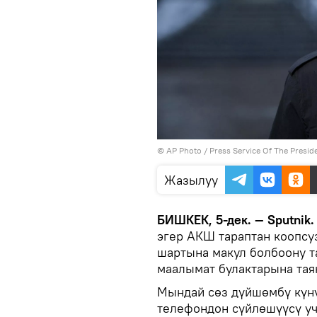
©
AP Photo
/ Press Service Of The Presid
Жазылуу
БИШКЕК, 5-дек. — Sputnik
эгер АКШ тараптан коопсу
шартына макул болбоону т
маалымат булактарына та
Мындай сөз дүйшөмбү күн
телефондон сүйлөшүүсү уч