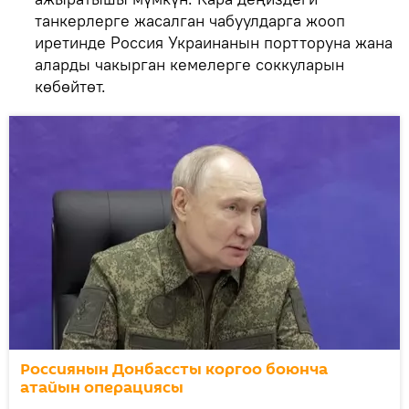
танкерлерге жасалган чабуулдарга жооп
иретинде Россия Украинанын портторуна жана
аларды чакырган кемелерге соккуларын
көбөйтөт.
Россиянын Донбассты коргоо боюнча
атайын операциясы