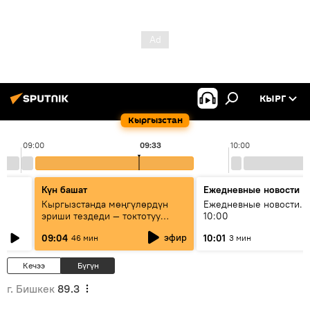
КЫРГ
Кыргызстан
09:00
09:33
10:00
Күн башат
Ежедневные новости
Кыргызстанда мөңгүлөрдүн
Ежедневные новости. 
эриши тездеди — токтотуу
10:00
мүмкүн эмеспи?
эфир
09:04
10:01
46 мин
3 мин
Кечээ
Бүгүн
г. Бишкек
89.3