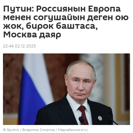
Путин: Россиянын Европа
менен согушайын деген ою
жок, бирок баштаса,
Москва даяр
22:44 02.12.2025
©
Sputnik
/ Владимир Смирнов
/
Медиабанкка өтүү