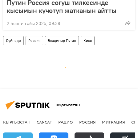
Путин Россия согуш тилкесинде
кысымын күчөтүп жатканын айтты
2 Бештин айы 2025, 09:38
Дүйнөдө
Россия
Владимир Путин
Киев
Кыргызстан
КЫРГЫЗСТАН
САЯСАТ
РАДИО
РОССИЯ
МИГРАЦИЯ
СП