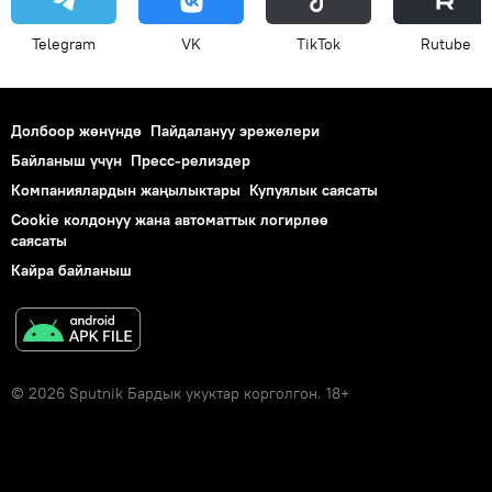
Telegram
VK
ТikТоk
Rutube
Долбоор жөнүндө
Пайдалануу эрежелери
Байланыш үчүн
Пресс-релиздер
Компаниялардын жаңылыктары
Купуялык саясаты
Cookie колдонуу жана автоматтык логирлөө
саясаты
Кайра байланыш
© 2026 Sputnik Бардык укуктар корголгон. 18+