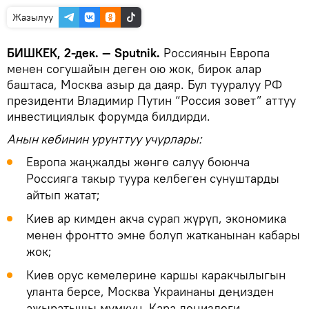
Жазылуу
БИШКЕК, 2-дек. — Sputnik.
Россиянын Европа
менен согушайын деген ою жок, бирок алар
баштаса, Москва азыр да даяр. Бул тууралуу РФ
президенти Владимир Путин “Россия зовет” аттуу
инвестициялык форумда билдирди.
Анын кебинин урунттуу учурлары:
Европа жаңжалды жөнгө салуу боюнча
Россияга такыр туура келбеген сунуштарды
айтып жатат;
Киев ар кимден акча сурап жүрүп, экономика
менен фронтто эмне болуп жатканынан кабары
жок;
Киев орус кемелерине каршы каракчылыгын
уланта берсе, Москва Украинаны деңизден
ажыратышы мүмкүн. Кара деңиздеги