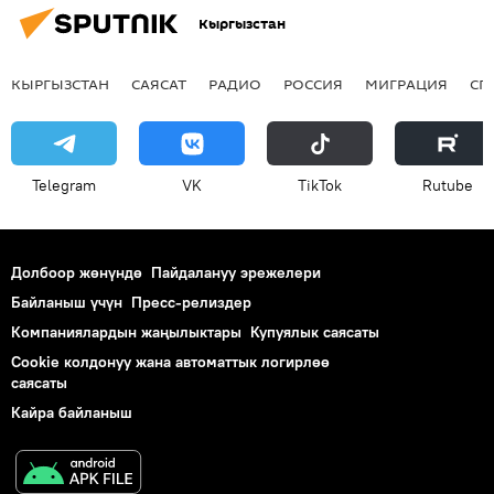
Кыргызстан
КЫРГЫЗСТАН
САЯСАТ
РАДИО
РОССИЯ
МИГРАЦИЯ
СП
Telegram
VK
ТikТоk
Rutube
Долбоор жөнүндө
Пайдалануу эрежелери
Байланыш үчүн
Пресс-релиздер
Компаниялардын жаңылыктары
Купуялык саясаты
Cookie колдонуу жана автоматтык логирлөө
саясаты
Кайра байланыш