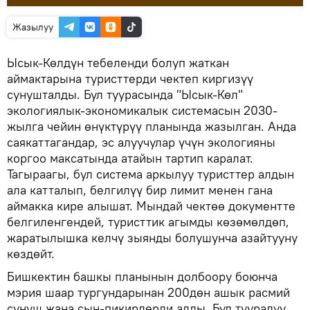
Жазылуу
Ысык-Көлдүн тебеленди болуп жаткан
аймактарына туристтерди чектеп киргизүү
сунушталды. Бул туурасында "Ысык-Көл"
экологиялык-экономикалык системасын 2030-
жылга чейин өнүктүрүү планында жазылган. Анда
саякаттагандар, эс алуучулар үчүн экологияны
коргоо максатында атайын тартип каралат.
Тагыраагы, бул система аркылуу туристтер алдын
ала катталып, белгилүү бир лимит менен гана
аймакка кире алышат. Мындай чектөө документте
белгиленгендей, туристтик агымды көзөмөлдөп,
жаратылышка келчү зыянды болушунча азайтууну
көздөйт.
Бишкектин башкы планынын долбоору боюнча
мэрия шаар тургундарынан 200дөн ашык расмий
сунуш жана сын-пикирлерди алды. Бул тууралуу