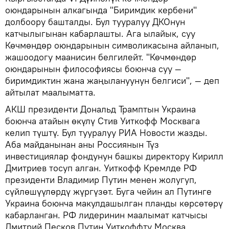
оюндарынын алкагында "Биримдик кербени"
долбоору башталды. Бул тууралуу ДКОнун
катчылыгынан кабарлашты. Ага ылайык, суу
Көчмөндөр оюндарынын символикасына айланып,
жашоодогу маанисин белгилейт. "Көчмөндөр
оюндарынын философиясы боюнча суу —
биримдиктин жана жаңылануунун белгиси", — деп
айтылат маалыматта.
АКШ президенти Дональд Трамптын Украина
боюнча атайын өкүлү Стив Уиткофф Москвага
келип түштү. Бул тууралуу РИА Новости жазды.
Аба майданынан аны Россиянын Түз
инвестициялар фондунун башкы директору Кирилл
Дмитриев тосуп алган. Уиткофф Кремлде РФ
президенти Владимир Путин менен жолугуп,
сүйлөшүүлөрдү жүргүзөт. Буга чейин ал Путинге
Украина боюнча макулдашылган планды көрсөтөрү
кабарланган. РФ лидеринин маалымат катчысы
Дмитрий Песков Путин Уиткоффту Москва