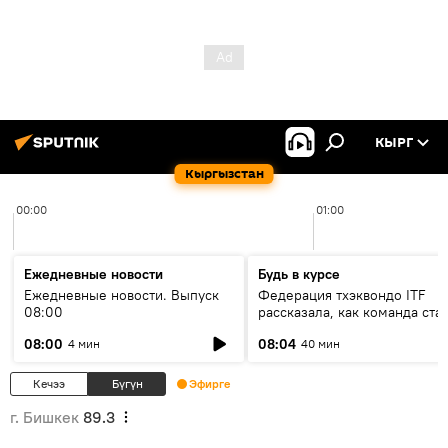
КЫРГ
Кыргызстан
00:00
01:00
Ежедневные новости
Будь в курсе
Ежедневные новости. Выпуск
Федерация тхэквондо ITF
08:00
рассказала, как команда ста
жертвой мошенников
08:00
08:04
4 мин
40 мин
Кечээ
Бүгүн
Эфирге
г. Бишкек
89.3