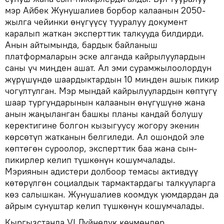
мэр Айбек Жунушалиев борбор калаанын 2050-
жылга чейинки өнүгүүсү тууралуу документ
каралып жаткан эксперттик талкууда билдирди.
Анын айтымында, бардык байланыш
платформаларын эске алганда кайрылуулардын
саны үч миңден ашат. Ал эми сурамжылоолордун
жүрүшүндө шаардыктардын 10 миңден ашык пикир
чогултулган. Мэр мындай кайрылуулардын көптүгү
шаар тургундарынын калаанын өнүгүшүнө жана
анын жаңыланган башкы планы кандай болушу
керектигине болгон кызыгуусу жогору экенин
көрсөтүп жатканын белгиледи. Ал ошондой эле
көптөгөн суроолор, эксперттик баа жана сын-
пикирлер келип түшкөнүн кошумчалады.
Мэриянын адистери долбоор темасы активдүү
көтөрүлгөн социалдык тармактардагы талкууларга
көз салышкан. Жунушалиев коомдук уюмдардан да
айрым сунуштар келип түшкөнүн кошумчалады.
Кыргызстанда VI Дүйнөлүк көчмөндөр