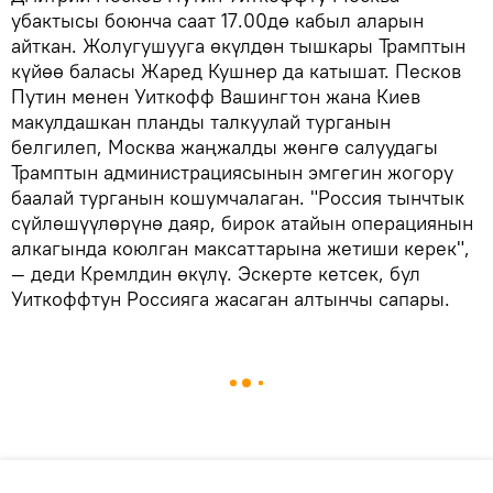
убактысы боюнча саат 17.00дө кабыл аларын
айткан. Жолугушууга өкүлдөн тышкары Трамптын
күйөө баласы Жаред Кушнер да катышат. Песков
Путин менен Уиткофф Вашингтон жана Киев
макулдашкан планды талкуулай турганын
белгилеп, Москва жаңжалды жөнгө салуудагы
Трамптын администрациясынын эмгегин жогору
баалай турганын кошумчалаган. "Россия тынчтык
сүйлөшүүлөрүнө даяр, бирок атайын операциянын
алкагында коюлган максаттарына жетиши керек",
— деди Кремлдин өкүлү. Эскерте кетсек, бул
Уиткоффтун Россияга жасаган алтынчы сапары.