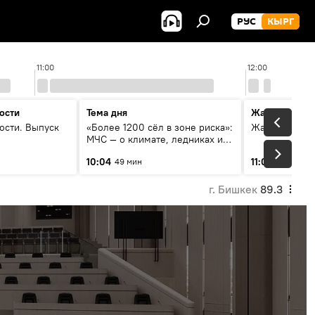
РУС
КЫРГ
11:00
12:00
ости
Тема дня
Жаңылыктар
ости. Выпуск
«Более 1200 сёл в зоне риска»:
Жаңылыктар.
МЧС — о климате, ледниках и
системе оповещения
10:04
11:01
49 мин
3 мин
населения
г. Бишкек
89.3