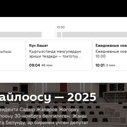
10:00
Күн башат
Ежедневные нов
рылыш
Кыргызстанда мөңгүлөрдүн
Ежедневные нов
эриши тездеди — токтотуу
10:00
мүмкүн эмеспи?
09:04
10:01
46 мин
3 мин
айлоосу — 2025
езиденти Садыр Жапаров Жогорку
лоону 30-ноябрга белгилеген. Жаңы
а бөлүндү, ар биринен үчтөн депутат