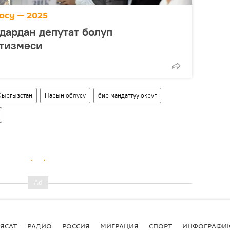
осу — 2025
дардан депутат болуп
 тизмеси
Кыргызстан
Нарын облусу
бир мандаттуу округ
ЯСАТ
РАДИО
РОССИЯ
МИГРАЦИЯ
СПОРТ
ИНФОГРАФИ