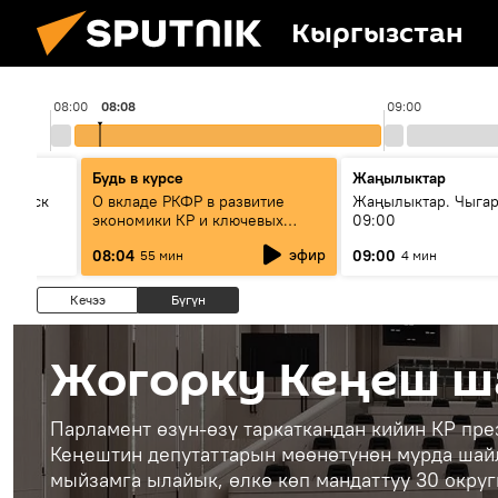
Кыргызстан
08:00
08:08
09:00
Будь в курсе
Жаңылыктар
Выпуск
О вкладе РКФР в развитие
Жаңылыктар. Чыга
экономики КР и ключевых
09:00
секторах до 2030 года
эфир
08:04
09:00
55 мин
4 мин
Кечээ
Бүгүн
Жогорку Кеңеш ш
Парламент өзүн-өзү таркаткандан кийин КР пр
Кеңештин депутаттарын мөөнөтүнөн мурда шай
мыйзамга ылайык, өлкө көп мандаттуу 30 округг