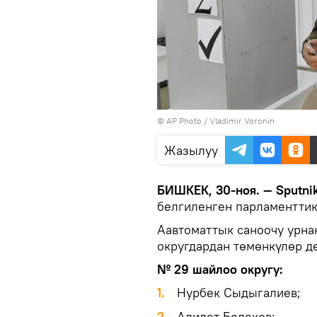
©
AP Photo
/ Vladimir Voronin
Жазылуу
БИШКЕК, 30-ноя. — Sputni
белгиленген парламенттик
Аавтоматтык саноочу урна
округдардан төмөнкүлөр д
№ 29 шайлоо округу:
1.
Нурбек Сыдыгалиев;
2.
Адилет Белеков;