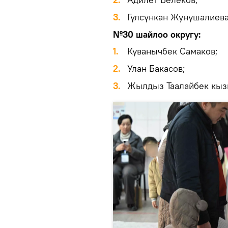
3.
Гүлсүнкан Жунушалиева
№30 шайлоо округу:
1.
Куванычбек Самаков;
2.
Улан Бакасов;
3.
Жылдыз Таалайбек кыз