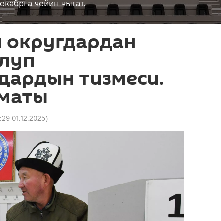
кабрга чейин чыгат.
 округдардан
олуп
дардын тизмеси.
маты
:29 01.12.2025
)