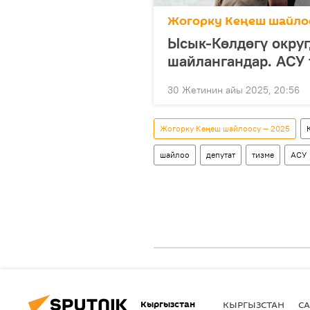
Жогорку Кеңеш шайло
Ысык-Көлдөгү округ
шайлангандар. АСУ
30 Жетинин айы 2025, 20:56
Жогорку Кеңеш шайлоосу — 2025
шайлоо
депутат
тизме
АСУ
Кыргызстан
КЫРГЫЗСТАН
СА