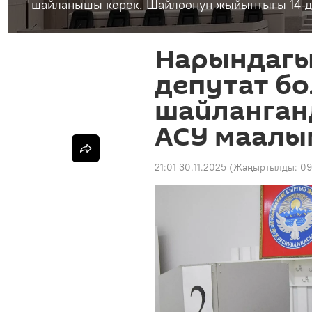
шайланышы керек. Шайлоонун жыйынтыгы 14-де
Нарындагы
депутат б
шайланган
АСУ маалы
21:01 30.11.2025
(Жаңыртылды:
09