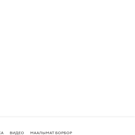
КА
ВИДЕО
МААЛЫМАТ БОРБОР