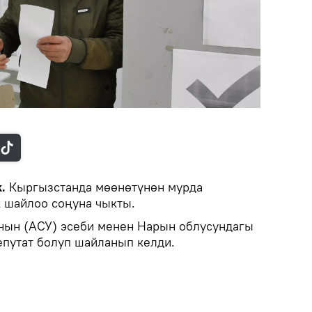
k.
Кыргызстанда мөөнөтүнөн мурда
 шайлоо соңуна чыкты.
нын (АСУ) эсеби менен Нарын облусундагы
епутат болуп шайланып келди.