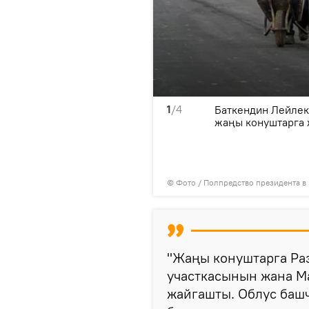
1
/4
ылына караштуу Чет-Булак
Баткендин Лейлек 
аңы Достук айылы
жаңы конуштарга
© Фото / Полпредство президента в
"Жаңы конуштарга Ра
участкасынын жана М
жайгашты. Облус баш