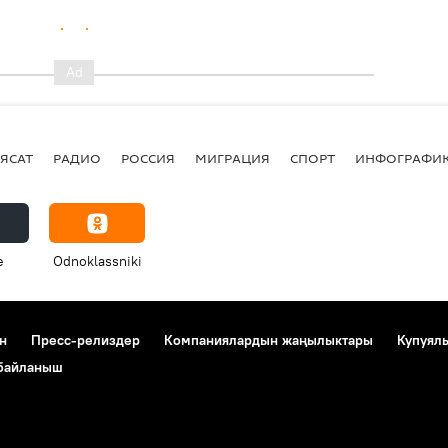
ЯСАТ
РАДИО
РОССИЯ
МИГРАЦИЯ
СПОРТ
ИНФОГРАФИ
e
Odnoklassniki
н
Пресс-релиздер
Компаниялардын жаңылыктары
Купуял
 байланыш