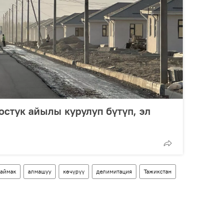
стук айылы курулуп бүтүп, эл
аймак
алмашуу
көчүрүү
делимитация
Тажикстан