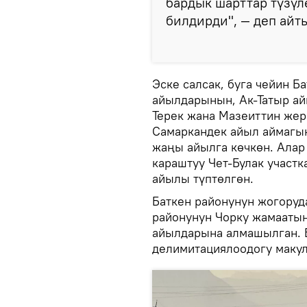
бардык шарттар түзүл
билдирди", — деп айт
Эске салсак, буга чейин Б
айылдарынын, Ак-Татыр а
Терек жана Мазеиттин жер
Самаркандек айыл аймагын
жаңы айылга көчкөн. Алар
караштуу Чет-Булак участк
айылы түптөлгөн.
Баткен районунун жогоруд
районунун Чорку жамааты
айылдарына алмашылган. Б
делимитациялоодогу макул