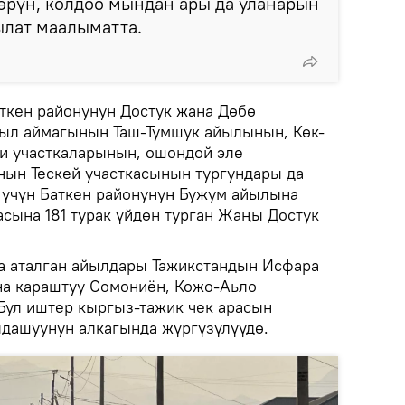
өрүн, колдоо мындан ары да уланарын
ылат маалыматта.
аткен районунун Достук жана Дөбө
йыл аймагынын Таш-Тумшук айылынын, Көк-
и участкаларынын, ошондой эле
ын Тескей участкасынын тургундары да
 үчүн Баткен районунун Бужум айылына
асына 181 турак үйдөн турган Жаңы Достук
а аталган айылдары Тажикстандын Исфара
на караштуу Сомониён, Кожо-Аьло
ул иштер кыргыз-тажик чек арасын
дашуунун алкагында жүргүзүлүүдө.