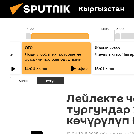
Кыргызстан
14:00
14:50
15:00
ОГО!
Жаңылыктар
Выпуск
Люди и события, которые не
Жаңылыктар. Чыга
оставили нас равнодушными
эфир
14:04
15:01
38 мин
3 мин
Кечээ
Бүгүн
Лейлекте ч
тургундар
көчүрүлүп 
10:04 30.11.2025
(Жаңыртылды:
1