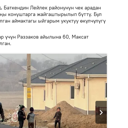
k.
Баткендин Лейлек районунун чек арадан
аңы конуштарга жайгаштырылып бүттү. Бул
лган аймактагы ыйгарым укуктуу өкүлчүлүгү
ар үчүн Раззаков айылына 60, Максат
лган.