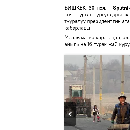
БИШКЕК, 30-ноя. — Sputni
көчө турган тургундары ж
тууралуу президенттин ата
кабарлады.
Маалыматка караганда, ал
айылына 16 турак жай куру