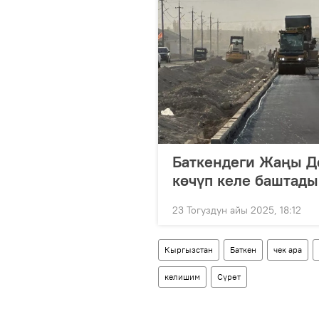
Баткендеги Жаңы До
көчүп келе баштады
23 Тогуздун айы 2025, 18:12
Кыргызстан
Баткен
чек ара
келишим
Сүрөт