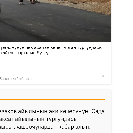
2
/4
районунун чек арадан көчө турган тургундары
 жайгаштырылып бүттү
 Баткенской области
© Фото /
ззаков айылынын эки көчөсүнүн, Сада
аксат айылынын тургундары
чысы жашоочулардан кабар алып,