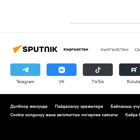
Кыргызстан
КЫРГЫЗСТАН
СА
Telegram
VK
ТikТоk
Rutub
Долбоор жөнүндө
Пайдалануу эрежелери
Байланыш үчү
Cookie колдонуу жана автоматтык логирлөө саясаты
Кайра