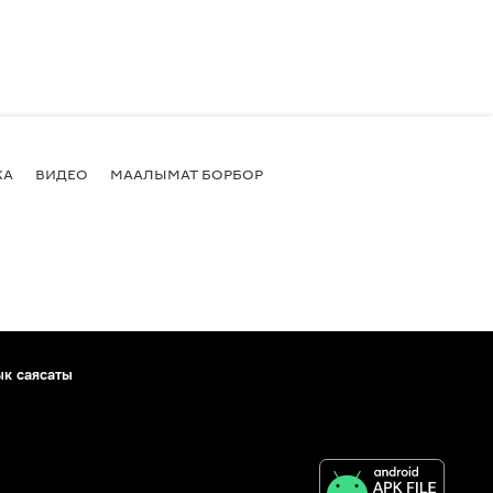
КА
ВИДЕО
МААЛЫМАТ БОРБОР
ык саясаты