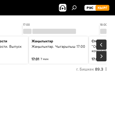
РУС
КЫРГ
17:00
18:00
ости
Жаңылыктар
Стоп кадр
ости. Выпуск
Жаңылыктар. Чыгарылыш 17:00
"Окен ава" —
комедиясы
17:01
17:08
7 мин
34 мин
г. Бишкек
89.3