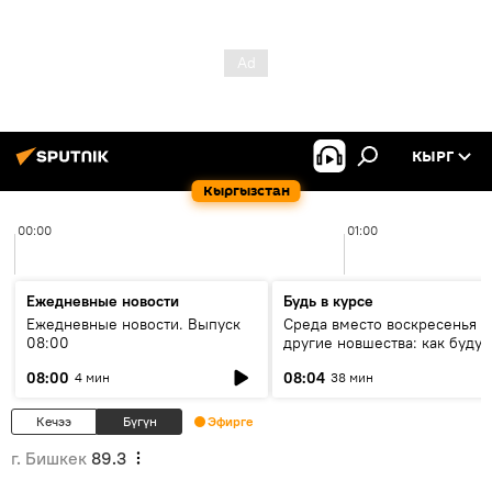
КЫРГ
Кыргызстан
00:00
01:00
Ежедневные новости
Будь в курсе
Ежедневные новости. Выпуск
Среда вместо воскресенья и
08:00
другие новшества: как будут
проходить выборы в КР?
08:00
08:04
4 мин
38 мин
Кечээ
Бүгүн
Эфирге
г. Бишкек
89.3