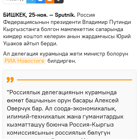
БИШКЕК, 25-ноя. — Sputnik.
Россия
Федерациясынын президенти Владимир Путинди
Кыргызстанга болгон мамлекеттик сапарында
кимдер коштоп келерин анын жардамчысы Юрий
Ушаков айтып берди.
Ал делегация курамында жети министр болорун
РИА Новостиге
билдирген.
"Россиялык делегациянын курамында
өкмөт башчынын орун басары Алексей
Оверчук бар. Ал соода-экономикалык,
илимий-техникалык жана гуманитардык
кызматташуу боюнча Россия-Кыргыз
комиссиясынын россиялык бөлүгүн