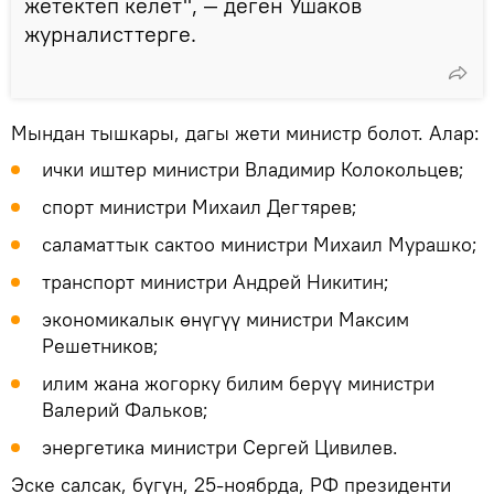
жетектеп келет", — деген Ушаков
журналисттерге.
Мындан тышкары, дагы жети министр болот. Алар:
ички иштер министри Владимир Колокольцев;
спорт министри Михаил Дегтярев;
саламаттык сактоо министри Михаил Мурашко;
транспорт министри Андрей Никитин;
экономикалык өнүгүү министри Максим
Решетников;
илим жана жогорку билим берүү министри
Валерий Фальков;
энергетика министри Сергей Цивилев.
Эске салсак, бүгүн, 25-ноябрда, РФ президенти