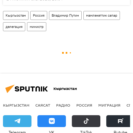
Кыргызстан
Россия
Владимир Путин
мамлекеттик сапар
делегация
министр
Кыргызстан
КЫРГЫЗСТАН
САЯСАТ
РАДИО
РОССИЯ
МИГРАЦИЯ
СП
Telegram
VK
ТikТоk
Rutube