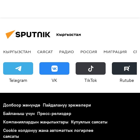
Кыргызстан
КЫРГЫЗСТАН
САЯСАТ
РАДИО
РОССИЯ
МИГРАЦИЯ
СП
Telegram
VK
ТikТоk
Rutube
Долбоор жөнүндө
Пайдалануу эрежелери
Байланыш үчүн
Пресс-релиздер
Компаниялардын жаңылыктары
Купуялык саясаты
Cookie колдонуу жана автоматтык логирлөө
саясаты