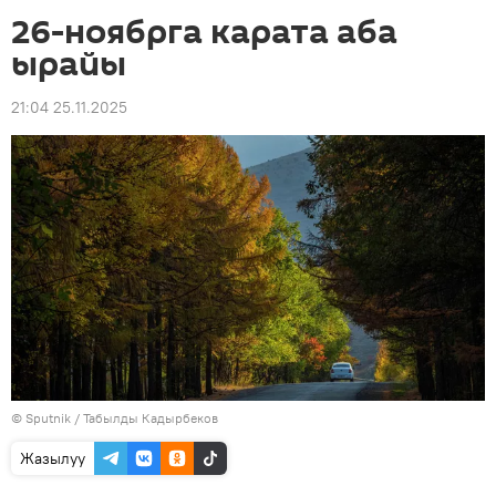
26-ноябрга карата аба
ырайы
21:04 25.11.2025
©
Sputnik / Табылды Кадырбеков
Жазылуу