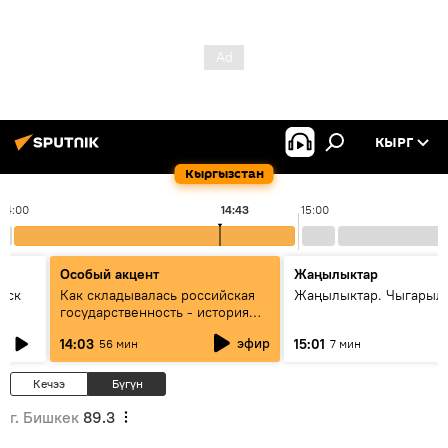
КЫРГ
Кыргызстан
14:00
14:43
15:00
Особый акцент
Жаңылыктар
уск
Как складывалась российская
Жаңылыктар. Чыгарыл
государственность - история
России и геополитика Евразии
эфир
14:03
15:01
56 мин
7 мин
глазами аналитиков
Кечээ
Бүгүн
г. Бишкек
89.3