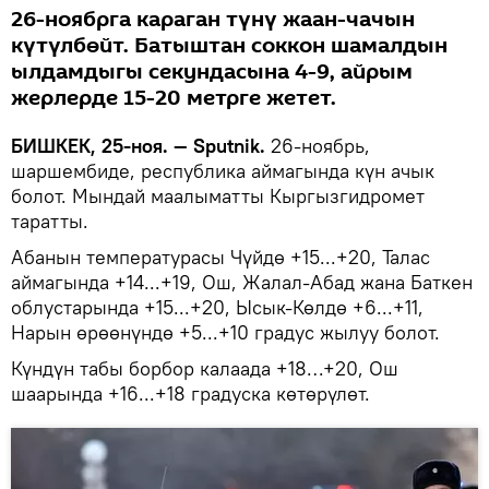
26-ноябрга караган түнү жаан-чачын
күтүлбөйт. Батыштан соккон шамалдын
ылдамдыгы секундасына 4-9, айрым
жерлерде 15-20 метрге жетет.
БИШКЕК, 25-ноя. — Sputnik.
26-ноябрь,
шаршембиде, республика аймагында күн ачык
болот. Мындай маалыматты Кыргызгидромет
таратты.
Абанын температурасы Чүйдө +15...+20, Талас
аймагында +14...+19, Ош, Жалал-Абад жана Баткен
облустарында +15...+20, Ысык-Көлдө +6...+11,
Нарын өрөөнүндө +5...+10 градус жылуу болот.
Күндүн табы борбор калаада +18…+20, Ош
шаарында +16...+18 градуска көтөрүлөт.