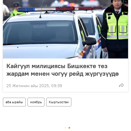
Кайгуул милициясы Бишкекте тез
жардам менен чогуу рейд жүргүзүүдө
25 Жетинин айы 2025, 09:39
аба ырайы
ноябрь
Кыргызстан