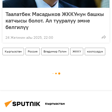
Таалатбек Масадыков ЖККУнун башкы
катчысы болот. Ал тууралуу эмне
белгилүү
24 Жетинин айы 2025, 22:00
Кыргызстан
Россия
Владимир Путин
ЖККУ
коопсуздук
Кыргызстан