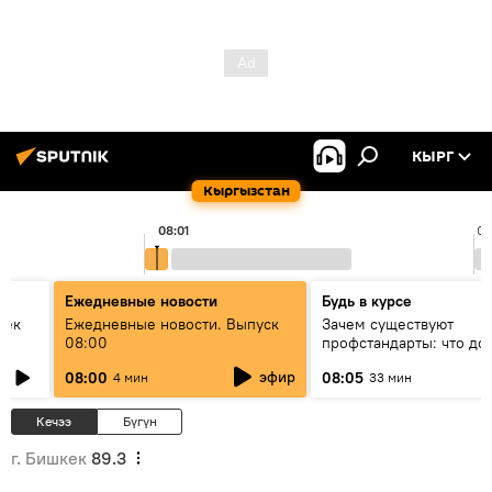
КЫРГ
Кыргызстан
08:01
09
Ежедневные новости
Будь в курсе
век
Ежедневные новости. Выпуск
Зачем существуют
08:00
профстандарты: что до
знать каждый специали
эфир
08:00
08:05
4 мин
33 мин
своей профессии
Кечээ
Бүгүн
г. Бишкек
89.3