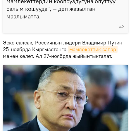
мамлекеттердин коопсуздугуна олуттуу
салым кошууда”, — деп жазылган
маалыматта.
Эске салсак, Россиянын лидери Владимир Путин
25-ноябрда Кыргызстанга
мамлекеттик сапар
менен келет. Ал 27-ноябрда жыйынтыкталат.