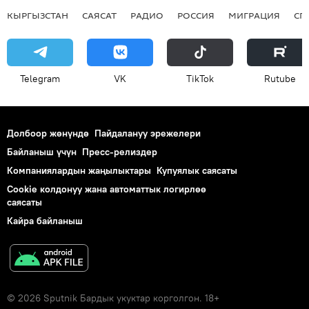
КЫРГЫЗСТАН
САЯСАТ
РАДИО
РОССИЯ
МИГРАЦИЯ
СП
Telegram
VK
ТikТоk
Rutube
Долбоор жөнүндө
Пайдалануу эрежелери
Байланыш үчүн
Пресс-релиздер
Компаниялардын жаңылыктары
Купуялык саясаты
Cookie колдонуу жана автоматтык логирлөө
саясаты
Кайра байланыш
© 2026 Sputnik Бардык укуктар корголгон. 18+