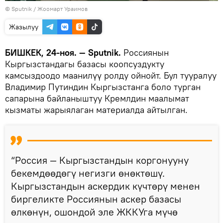
©
Sputnik / Жоомарт Ураимов
Жазылуу
БИШКЕК, 24-ноя. — Sputnik.
Россиянын
Кыргызстандагы базасы коопсуздукту
камсыздоодо маанилүү ролду ойнойт. Бул тууралуу
Владимир Путиндин Кыргызстанга боло турган
сапарына байланыштуу Кремлдин маалымат
кызматы жарыялаган материалда айтылган.
“Россия — Кыргызстандын коргонууну
бекемдөөдөгү негизги өнөктөшү.
Кыргызстандын аскердик күчтөрү менен
биргеликте Россиянын аскер базасы
өлкөнүн, ошондой эле ЖККУга мүчө