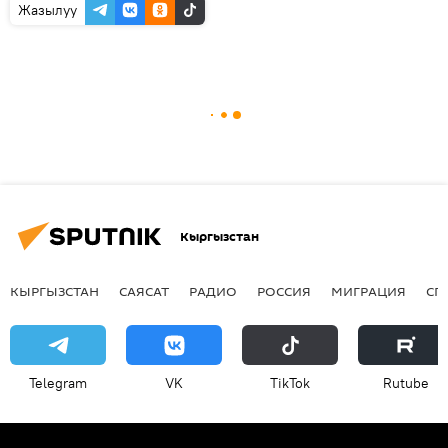
Жазылуу
Кыргызстан
КЫРГЫЗСТАН
САЯСАТ
РАДИО
РОССИЯ
МИГРАЦИЯ
СП
Telegram
VK
ТikТоk
Rutube