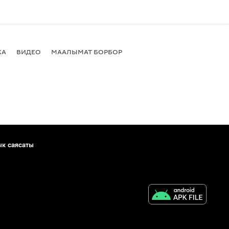
КА
ВИДЕО
МААЛЫМАТ БОРБОР
ык саясаты