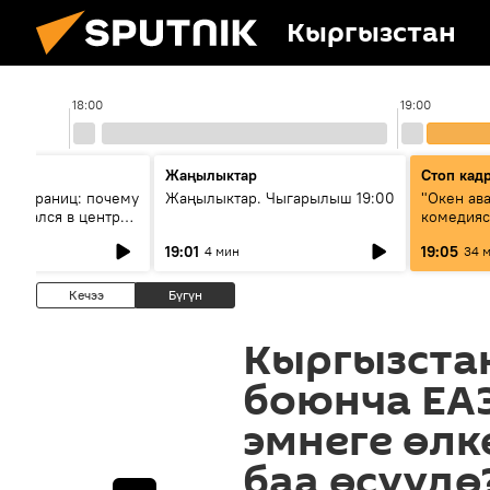
Кыргызстан
18:00
19:00
Жаңылыктар
Стоп кад
без границ: почему
Жаңылыктар. Чыгарылыш 19:00
"Окен ав
оказался в центре
комедия
знеса
19:01
19:05
4 мин
34 
Кечээ
Бүгүн
Кыргызстан
боюнча ЕА
эмнеге өлк
баа өсүүдө