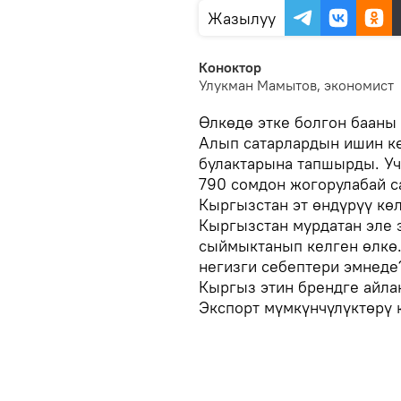
Жазылуу
Коноктор
Улукман Мамытов, экономист
Өлкөдө этке болгон бааны
Алып сатарлардын ишин к
булактарына тапшырды. У
790 сомдон жогорулабай с
Кыргызстан эт өндүрүү кө
Кыргызстан мурдатан эле 
сыймыктанып келген өлкө.
негизги себептери эмнеде
Кыргыз этин брендге айла
Экспорт мүмкүнчүлүктөрү 