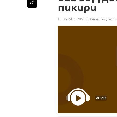
пикири
19:05 24.11.2025
(Жаңыртылды:
19
38:59