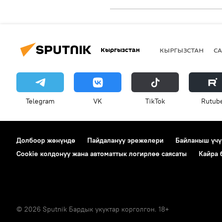
Кыргызстан
КЫРГЫЗСТАН
СА
Telegram
VK
ТikТоk
Rutub
Долбоор жөнүндө
Пайдалануу эрежелери
Байланыш үчү
Cookie колдонуу жана автоматтык логирлөө саясаты
Кайра
© 2026 Sputnik Бардык укуктар корголгон. 18+