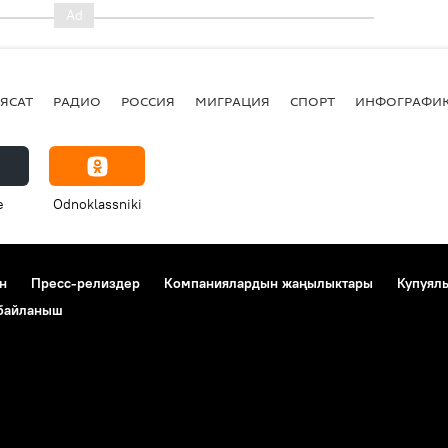
ЯСАТ
РАДИО
РОССИЯ
МИГРАЦИЯ
СПОРТ
ИНФОГРАФИ
e
Odnoklassniki
н
Пресс-релиздер
Компаниялардын жаңылыктары
Купуял
 байланыш