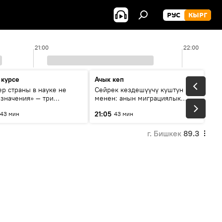
РУС
КЫРГ
21:00
22:00
 курсе
Ачык кеп
р страны в науке не
Сейрек кездешүүчү куштун изи
 значения» — три
менен: анын миграциялык
та о сотрудничестве
жолу эмнеден кабар берет?
21:05
43 мин
43 мин
и и Кыргызстана в
овании и исследованиях
г. Бишкек
89.3