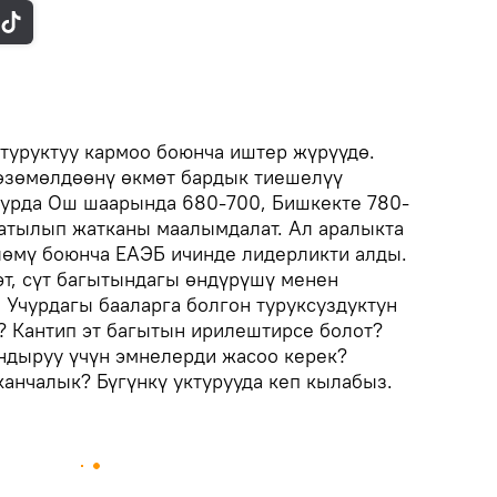
 туруктуу кармоо боюнча иштер жүрүүдө.
өзөмөлдөөнү өкмөт бардык тиешелүү
чурда Ош шаарында 680-700, Бишкекте 780-
атылып жатканы маалымдалат. Ал аралыкта
лөмү боюнча ЕАЭБ ичинде лидерликти алды.
эт, сүт багытындагы өндүрүшү менен
 Учурдагы бааларга болгон туруксуздуктун
? Кантип эт багытын ирилештирсе болот?
ндыруу үчүн эмнелерди жасоо керек?
канчалык? Бүгүнкү уктурууда кеп кылабыз.