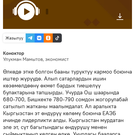
Жазылуу
Коноктор
Улукман Мамытов, экономист
Өлкөдө этке болгон бааны туруктуу кармоо боюнча
иштер жүрүүдө. Алып сатарлардын ишин
көзөмөлдөөнү өкмөт бардык тиешелүү
булактарына тапшырды. Учурда Ош шаарында
680-700, Бишкекте 780-790 сомдон жогорулабай
сатылып жатканы маалымдалат. Ал аралыкта
Кыргызстан эт өндүрүү көлөмү боюнча ЕАЭБ
ичинде лидерликти алды. Кыргызстан мурдатан
эле эт, сүт багытындагы өндүрүшү менен
сыймыктанып келген өлкө. Учурдагы бааларга