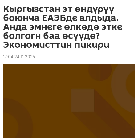
Кыргызстан эт өндүрүү
боюнча ЕАЭБде алдыда.
Анда эмнеге өлкөдө этке
болгогн баа өсүүдө?
Экономисттин пикири
17:04 24.11.2025