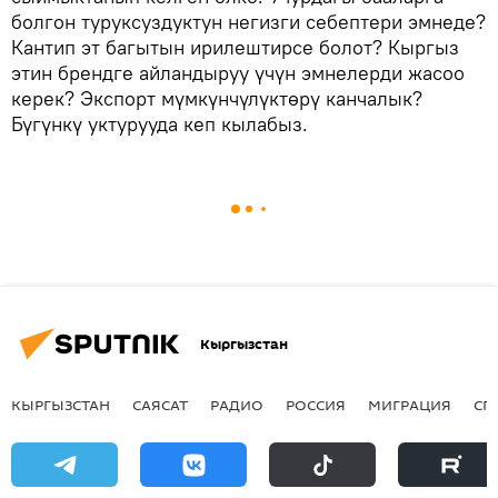
болгон туруксуздуктун негизги себептери эмнеде?
Кантип эт багытын ирилештирсе болот? Кыргыз
этин брендге айландыруу үчүн эмнелерди жасоо
керек? Экспорт мүмкүнчүлүктөрү канчалык?
Бүгүнкү уктурууда кеп кылабыз.
Кыргызстан
КЫРГЫЗСТАН
САЯСАТ
РАДИО
РОССИЯ
МИГРАЦИЯ
СП