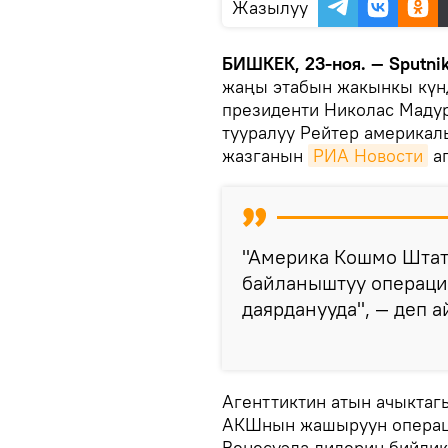
Жазылуу
БИШКЕК, 23-ноя. — Sputni
жаңы этабын жакынкы күнд
президенти Николас Мадур
тууралуу Рейтер америкал
жазганын
РИА Новости
аг
"Америка Кошмо Штат
байланыштуу операци
даярданууда", — деп 
Агенттиктин атын ачыкта
АКШнын жашыруун операц
Венесуэла лидерин бийлик