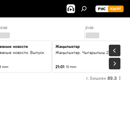
РУС
КЫРГ
20:00
21:00
евные новости
Жаңылыктар
евные новости. Выпуск
Жаңылыктар. Чыгарылыш 21:00
21:01
8 мин
10 мин
г. Бишкек
89.3