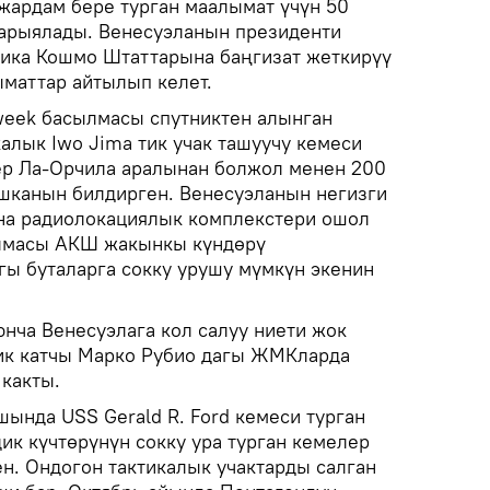
 жардам бере турган маалымат үчүн 50
арыялады. Венесуэланын президенти
ика Кошмо Штаттарына баңгизат жеткирүү
ыматтар айтылып келет.
eek басылмасы спутниктен алынган
алык Iwo Jima тик учак ташуучу кемеси
ер Ла-Орчила аралынан болжол менен 200
шканын билдирген. Венесуэланын негизги
на радиолокациялык комплекстери ошол
ылмасы АКШ жакынкы күндөрү
ы буталарга сокку урушу мүмкүн экенин
юнча Венесуэлага кол салуу ниети жок
ик катчы Марко Рубио дагы ЖМКларда
 какты.
ында USS Gerald R. Ford кемеси турган
к күчтөрүнүн сокку ура турган кемелер
ен. Ондогон тактикалык учактарды салган