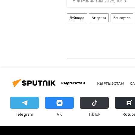
5 Жетинин айы 2025, 10:13
Дүйнөдө
Америка
Венесуэла
Кыргызстан
КЫРГЫЗСТАН
СА
Telegram
VK
ТikТоk
Rutub