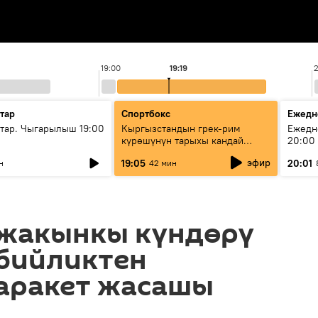
19:00
19:19
тар
Спортбокс
Ежедн
ар. Чыгарылыш 19:00
Кыргызстандын грек-рим
Ежедн
күрөшүнүн тарыхы кандай
20:00
башталган?
эфир
19:05
20:01
н
42 мин
жакынкы күндөрү
бийликтен
 аракет жасашы