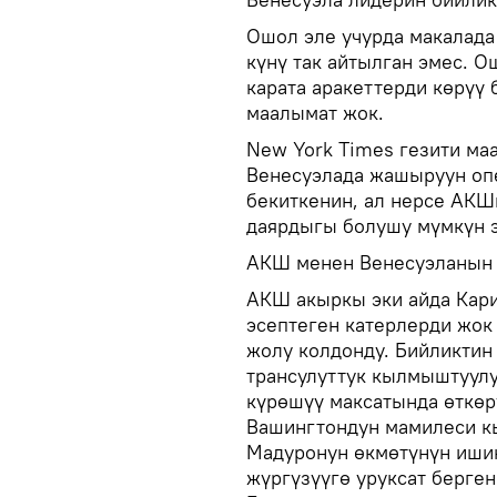
Ошол эле учурда макалада
күнү так айтылган эмес. 
карата аракеттерди көрүү
маалымат жок.
New York Times гезити ма
Венесуэлада жашыруун оп
бекиткенин, ал нерсе АКШ
даярдыгы болушу мүмкүн э
АКШ менен Венесуэланын 
АКШ акыркы эки айда Кари
эсептеген катерлерди жок 
жолу колдонду. Бийликтин
трансулуттук кылмыштуулу
күрөшүү максатында өткөр
Вашингтондун мамилеси кы
Мадуронун өкмөтүнүн иши
жүргүзүүгө уруксат берге