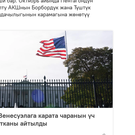
и бар. Октябрь айында Пентагондун
пту АКШнын Борбордук жана Түштүк
ндачылыгынын карамагына жөнөтүү
енесуэлага карата чаранын үч
атканы айтылды