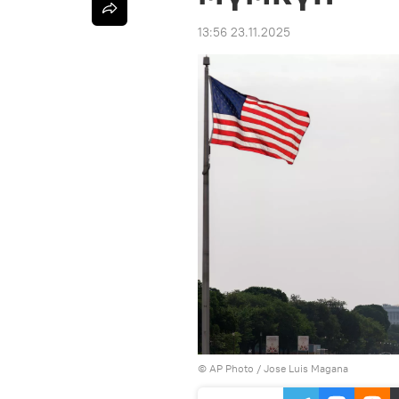
13:56 23.11.2025
©
AP Photo
/ Jose Luis Magana