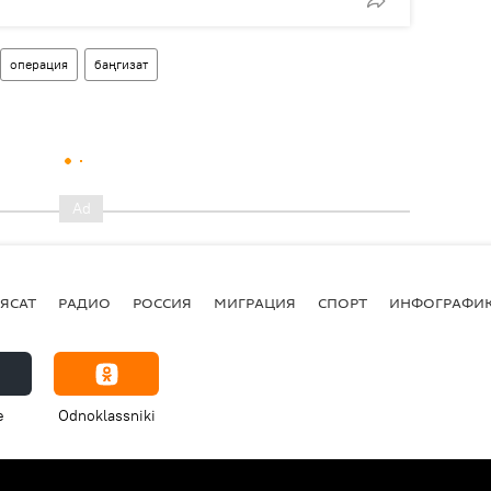
операция
баңгизат
ЯСАТ
РАДИО
РОССИЯ
МИГРАЦИЯ
СПОРТ
ИНФОГРАФИ
e
Odnoklassniki