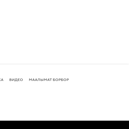
КА
ВИДЕО
МААЛЫМАТ БОРБОР