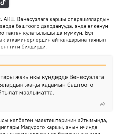
k.
АКШ Венесуэлага каршы операциялардын
өрдө баштоого даярданууда, анда өлкөнүн
о тактан кулатылышы да мүмкүн. Бул
ык аткаминерлердин айткандарына таянып
енттиги билдирди.
тары жакынкы күндөрдө Венесуэлага
ялардын жаңы кадамын баштоого
айтылат маалыматта.
гысы келбеген маектештеринин айтымында,
иялары Мадурого каршы, анын ичинде
тен кулатуу аракети да болушу ыктымал.