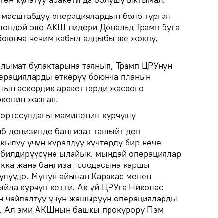
 масштабдуу операциялардын боло турган
Ошондой эле АКШ лидери Дональд Трамп буга
 боюнча чечим кабыл алдыбы же жокпу,
алымат булактарына таянып, Трамп ЦРУнун
ерацияларды өткөрүү боюнча планын
нын аскердик аракеттерди жасоого
кенин жазган.
ортосундагы мамиленин курчушу
б деңизинде баңгизат ташыйт деп
кылуу үчүн куралдуу күчтөрдү бир нече
 билдирүүсүнө ылайык, мындай операциялар
кка жана баңгизат соодасына каршы
үлүүдө. Мунун айынан Каракас менен
йла курчуп кетти. Ак үй ЦРУга Николас
н чайпалтуу үчүн жашыруун операцияларды
н. Ал эми АКШнын башкы прокурору Пэм