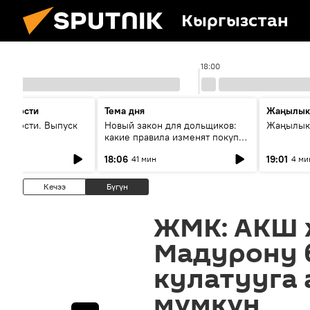
Кыргызстан
7:00
18:00
 новости
Тема дня
Жаңылык
новости. Выпуск
Новый закон для дольщиков:
Жаңылыкт
какие правила изменят покупку
квартир
18:06
19:01
41 мин
4 ми
Кечээ
Бүгүн
ЖМК: АКШ 
Мадурону 
кулатууга
мүмкүн