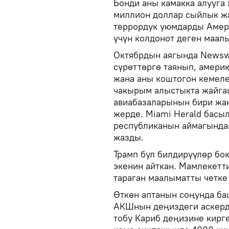
Бонди аны камакка алууга
миллион доллар сыйлык ж
террордук уюмдарды Амер
үчүн колдонот деген маал
Октябрдын аягында Newsw
сүрөттөргө таянып, америк
жана аны коштогон кемел
чакырым алыстыкта жайга
авиабазаларынын бири жа
жерде. Miami Herald бас
республиканын аймагындаг
жазды.
Трамп бул билдирүүлөр бо
экенин айткан. Мамлекетт
тараган маалыматты четке
Өткөн аптанын соңунда баш
АКШнын деңиздеги аскерди
тобу Кариб деңизине кирг