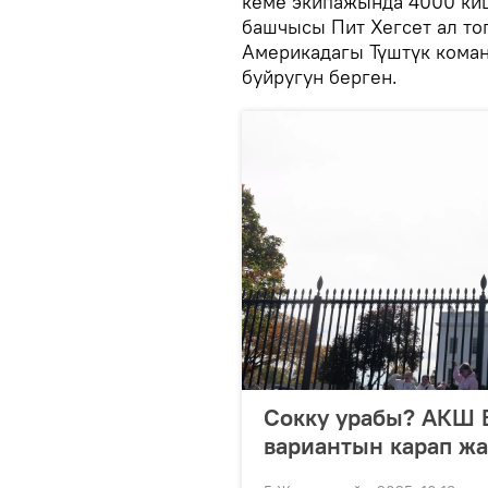
кеме экипажында 4000 киш
башчысы Пит Хегсет ал то
Америкадагы Түштүк кома
буйругун берген.
Сокку урабы? АКШ В
вариантын карап ж