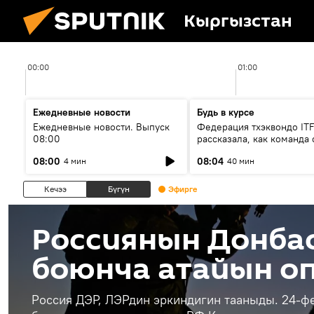
Кыргызстан
00:00
01:00
Ежедневные новости
Будь в курсе
Ежедневные новости. Выпуск
Федерация тхэквондо IT
08:00
рассказала, как команда 
жертвой мошенников
08:00
08:04
4 мин
40 мин
Кечээ
Бүгүн
Эфирге
Россиянын Донба
боюнча атайын о
Россия ДЭР, ЛЭРдин эркиндигин тааныды. 24-ф