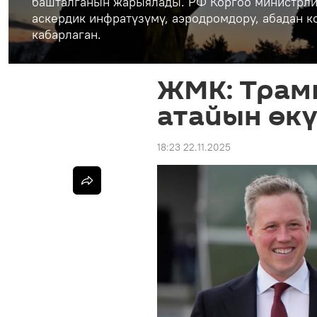
башталганын жарыялады. РФ Коргоо министрли
аскердик инфратүзүмү, аэродромдору, абадан 
кабарлаган.
ЖМК: Трам
атайын өк
18:23 22.11.2025