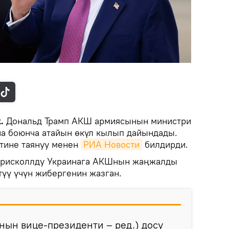
k.
Дональд Трамп АКШ армиясынын министри
а боюнча атайын өкүл кылып дайындады.
итине таянуу менен
РИА Новости
билдирди.
п Дрисколлду Украинага АКШнын жаңжалды
түү үчүн жибергенин жазган.
ын вице-президенти – ред.) досу