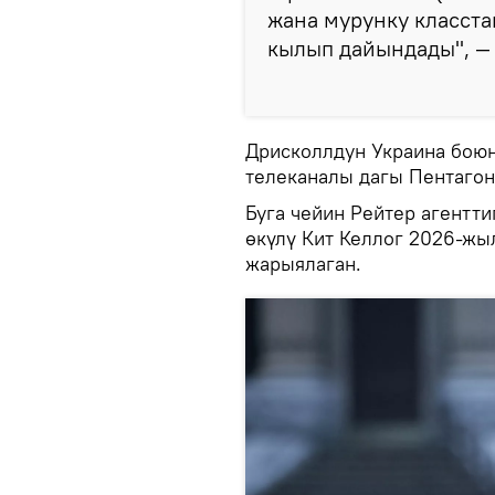
жана мурунку класст
кылып дайындады", —
Дрисколлдун Украина боюн
телеканалы дагы Пентагон
Буга чейин Рейтер агентт
өкүлү Кит Келлог 2026-жы
жарыялаган.