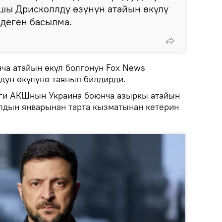
ашы Дрисколлду өзүнүн атайын өкүлү
 деген басылма.
ча атайын өкүл болгонун Fox News
дун өкүлүнө таянып билдирди.
иги АКШнын Украина боюнча азыркы атайын
лдын январынан тарта кызматынан кетерин