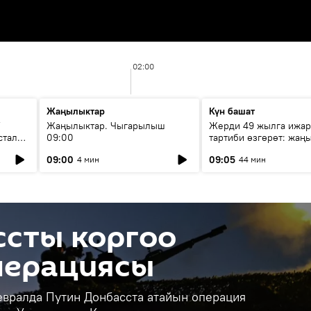
02:00
Жаңылыктар
Күн башат
F
Жаңылыктар. Чыгарылыш
Жерди 49 жылга ижар
стала
09:00
тартиби өзгөрөт: жаңы
эмнени көздөйт?
09:00
09:05
4 мин
44 мин
ссты коргоо
перациясы
евралда Путин Донбасста атайын операция