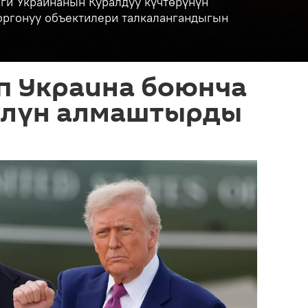
ги Украинанын Куралдуу күчтөрүнүн
коргонуу объектилери талкалангандыгын
п Украина боюнча
үлүн алмаштырды