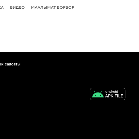
КА
ВИДЕО
МААЛЫМАТ БОРБОР
ык саясаты