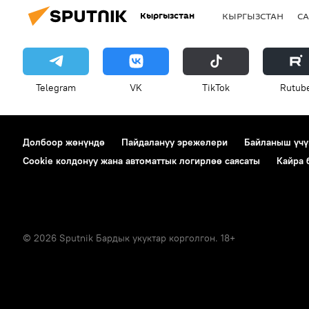
Кыргызстан
КЫРГЫЗСТАН
СА
Telegram
VK
ТikТоk
Rutub
Долбоор жөнүндө
Пайдалануу эрежелери
Байланыш үчү
Cookie колдонуу жана автоматтык логирлөө саясаты
Кайра
© 2026 Sputnik Бардык укуктар корголгон. 18+