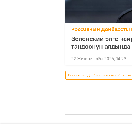
Россиянын Донбассты 
Зеленский элге кай
тандоонун алдында
22 Жетинин айы 2025, 14:23
Россиянын Донбассты коргоо боюнча