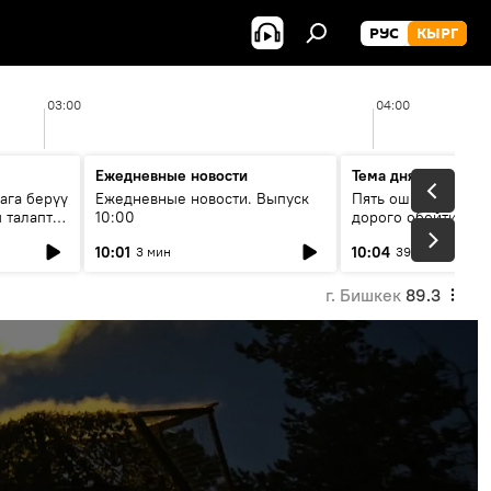
РУС
КЫРГ
03:00
04:00
Ежедневные новости
Тема дня
ага берүү
Ежедневные новости. Выпуск
Пять ошибок котор
 талаптар
10:00
дорого обойтись п
жилья
10:01
10:04
3 мин
39 мин
г. Бишкек
89.3