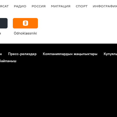
ЯСАТ
РАДИО
РОССИЯ
МИГРАЦИЯ
СПОРТ
ИНФОГРАФИ
e
Odnoklassniki
н
Пресс-релиздер
Компаниялардын жаңылыктары
Купуял
 байланыш