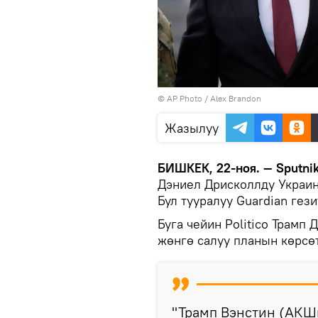
©
AP Photo
/ Alex Brandon
Жазылуу
БИШКЕК, 22-ноя. — Sputni
Дэниел Дрисколлду Украин
Бул тууралуу Guardian гез
Буга чейин Politico Трам
жөнгө салуу планын көрсө
"Трамп Вэнстин (АКШн