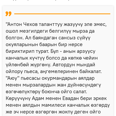
"Антон Чехов таланттуу жазуучу эле эмес,
ошол мезгилдеги белгилүү мырза да
болгон. Ал баяндаган сансыз сүйүү
окуяларынын баарын бир нерсе
бириктирип турат. Бул - анын арзуусу
канчалык күчтүү болсо да көпкө чейин
үйлөнбөй жүргөнү. Автордун мындай
ойлору пьеса, аңгемелеринен байкалат.
"Аюу" пьесасы окурмандарын аялдар
менен мырзалардын жан дүйнөсүндөгү
өзгөчөлүктөрү боюнча ойго салат.
Көрүүчүнү Адам менен Евадан бери эркек
менен аялдын мамилеси канчалык өзгөрдү
же эч нерсе өзгөргөн жокпу деген ойго