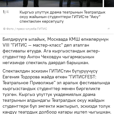
1
/4
Кыргыз улуттук драма театрынын Театралдык
окуу жайынын студенттери ГИТИСте "Аюу"
спектаклин көрсөтүштү
© Фото / пресс-служба ГИТИС
Билдирүүгө ылайык, Москвада КМШ өлкөлөрүнүн
VIII "ГИТИС — мастер-класс" деп аталган
фестивалы өтүүдө. Ага кыргызстандык актер-
студенттер Антон Чеховдун чыгармасынын
негизинде спектакль даярдап барышкан.
Спектаклдин эскизин ГИТИСтин бүтүрүүчүсү
Евгения Тодорова жайда өткөн "ГИТИСFEST:
Театральное Приволжье" эл аралык фестивалында
кыргызстандык студенттер менен биргеликте
түзгөн. Кыргыз улуттук укадемиялык драма
театрынын алдындагы Театралдык окуу жайдын
студенттери бул эмгекти жактырып, эскизди толук
кандуу театрдык долбоор катары иштеп чыгышкан.