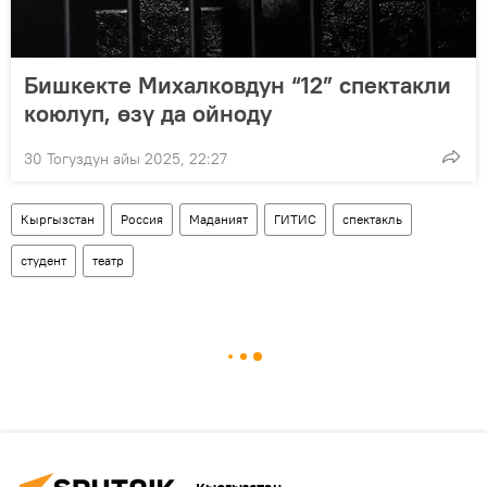
Бишкекте Михалковдун “12” спектакли
коюлуп, өзү да ойноду
30 Тогуздун айы 2025, 22:27
Кыргызстан
Россия
Маданият
ГИТИС
спектакль
студент
театр