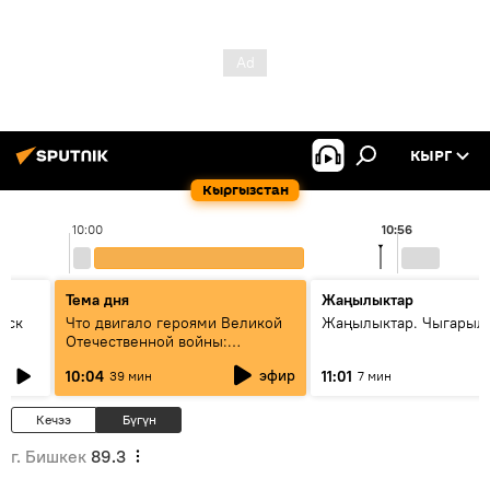
КЫРГ
Кыргызстан
10:00
10:56
Тема дня
Жаңылыктар
уск
Что двигало героями Великой
Жаңылыктар. Чыгарылы
Отечественной войны:
вспоминая Чолпонбая
эфир
10:04
11:01
39 мин
7 мин
Тулебердиева
Кечээ
Бүгүн
г. Бишкек
89.3