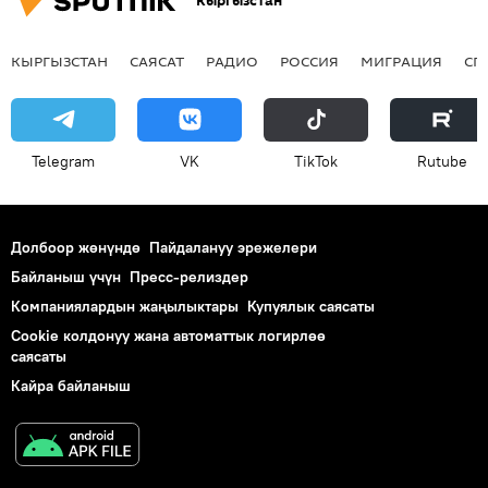
Кыргызстан
КЫРГЫЗСТАН
САЯСАТ
РАДИО
РОССИЯ
МИГРАЦИЯ
СП
Telegram
VK
ТikТоk
Rutube
Долбоор жөнүндө
Пайдалануу эрежелери
Байланыш үчүн
Пресс-релиздер
Компаниялардын жаңылыктары
Купуялык саясаты
Cookie колдонуу жана автоматтык логирлөө
саясаты
Кайра байланыш