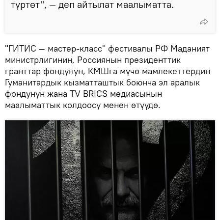
түртөт", — деп айтылат маалыматта.
"ГИТИС — мастер-класс" фестивалы РФ Маданият
министрлигинин, Россиянын президенттик
гранттар фондунун, КМШга мүчө мамлекеттердин
Гуманитардык кызматташтык боюнча эл аралык
фондунун жана TV BRICS медиасынын
маалыматтык колдоосу менен өтүүдө.