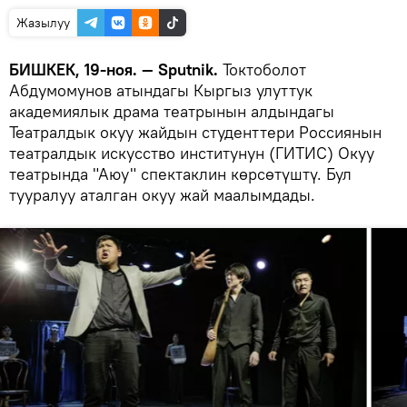
Жазылуу
БИШКЕК, 19-ноя. — Sputnik.
Токтоболот
Абдумомунов атындагы Кыргыз улуттук
академиялык драма театрынын алдындагы
Театралдык окуу жайдын студенттери Россиянын
театралдык искусство институнун (ГИТИС) Окуу
театрында "Аюу" спектаклин көрсөтүштү. Бул
тууралуу аталган окуу жай маалымдады.