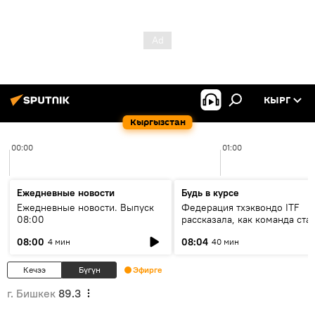
КЫРГ
Кыргызстан
00:00
01:00
Ежедневные новости
Будь в курсе
Ежедневные новости. Выпуск
Федерация тхэквондо ITF
08:00
рассказала, как команда ста
жертвой мошенников
08:00
08:04
4 мин
40 мин
Кечээ
Бүгүн
Эфирге
г. Бишкек
89.3