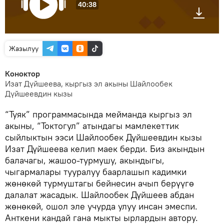
40:38
Жазылуу
Коноктор
Изат Дүйшеева, кыргыз эл акыны Шайлообек
Дүйшеевдин кызы
“Туяк” программасында мейманда кыргыз эл
акыны, “Токтогул” атындагы мамлекеттик
сыйлыктын ээси Шайлообек Дүйшеевдин кызы
Изат Дүйшеева келип маек берди. Биз акындын
балачагы, жашоо-турмушу, акындыгы,
чыгармалары тууралуу баарлашып кадимки
жөнөкөй турмуштагы бейнесин ачып берүүгө
далалат жасадык. Шайлообек Дүйшеев абдан
жөнөкөй, ошол эле учурда улуу инсан эмеспи.
Анткени кандай гана мыкты ырлардын автору.