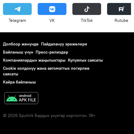
Telegram
VK
ТikТоk
Rutube
Долбоор жөнүндө
Пайдалануу эрежелери
Байланыш үчүн
Пресс-релиздер
Компаниялардын жаңылыктары
Купуялык саясаты
Cookie колдонуу жана автоматтык логирлөө
саясаты
Кайра байланыш
© 2026 Sputnik Бардык укуктар корголгон. 18+