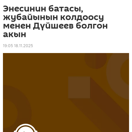
Энесинин батасы,
жубайынын колдоосу
менен Дүйшеев болгон
акын
19:05 18.11.2025