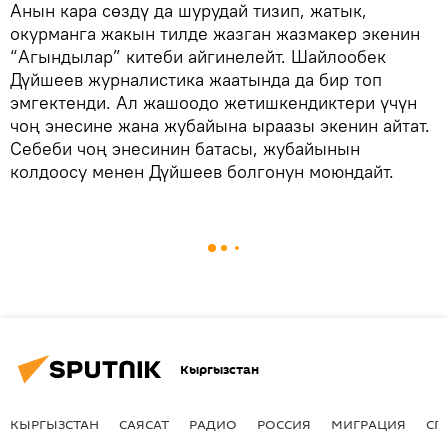
Анын кара сөздү да шурудай тизип, жатык,
окурманга жакын тилде жазган жазмакер экенин
“Агындылар” китеби айгинелейт. Шайлообек
Дүйшеев журналистика жаатында да бир топ
эмгектенди. Ал жашоодо жетишкендиктери үчүн
чоң энесине жана жубайына ыраазы экенин айтат.
Себеби чоң энесинин батасы, жубайынын
колдоосу менен Дүйшеев болгонун моюндайт.
Кыргызстан
КЫРГЫЗСТАН
САЯСАТ
РАДИО
РОССИЯ
МИГРАЦИЯ
СП