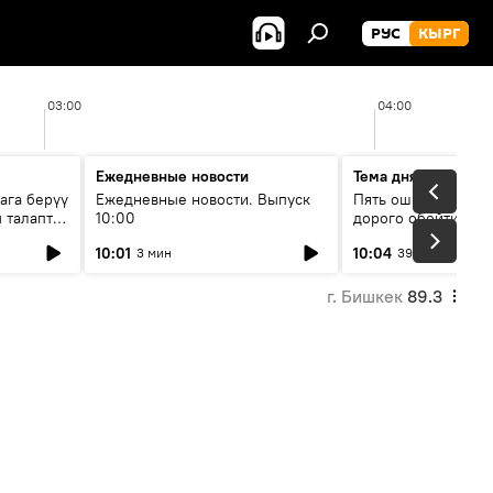
РУС
КЫРГ
03:00
04:00
Ежедневные новости
Тема дня
ага берүү
Ежедневные новости. Выпуск
Пять ошибок котор
 талаптар
10:00
дорого обойтись п
жилья
10:01
10:04
3 мин
39 мин
г. Бишкек
89.3