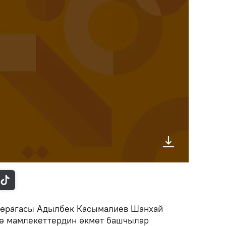
төрагасы Адылбек Касымалиев Шанхай
ө мамлекеттердин өкмөт башчылар