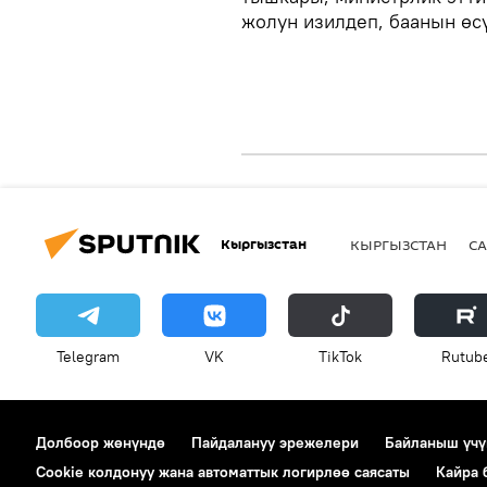
жолун изилдеп, баанын өс
Кыргызстан
КЫРГЫЗСТАН
СА
Telegram
VK
ТikТоk
Rutub
Долбоор жөнүндө
Пайдалануу эрежелери
Байланыш үчү
Cookie колдонуу жана автоматтык логирлөө саясаты
Кайра