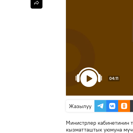
04:11
Жазылуу
Министрлер кабинетинин 
кызматташтык уюмуна мүч