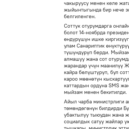
чакыруусу менен келе жата
жыйынтыгында бир нече эк
белгиленген.
Соттук отурумдарга онлай
болот 14-ноябрда президе
өндүрүшүн ишке киргизүүг
улам Санариптик өнүктүрү
түшүндүрүп берди. Мыйзам
алмашуу жана сот отурумд
жарандар үчүн маанилүү Ж
кайра бөлүштүрүп, бул со
кароо мөөнөтүн кыскартуу
каттардын ордуна SMS жа
мыйзам менен бекитилди.
Айыл чарба министрлиги а
төмөндөгөнүн билдирди Бу
убактылуу тыюудан жана ж
социалдык сатуу жайлар у
тышкары, министрлик этти