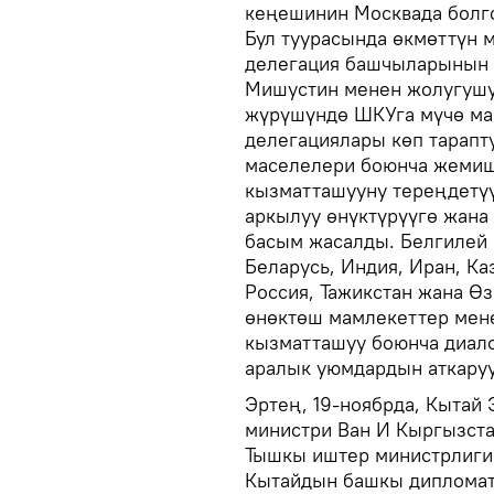
кеңешинин Москвада болг
Бул туурасында өкмөттүн
делегация башчыларынын 
Мишустин менен жолугушу
жүрүшүндө ШКУга мүчө ма
делегациялары көп тарапт
маселелери боюнча жемишт
кызматташууну тереңдетү
аркылуу өнүктүрүүгө жана
басым жасалды. Белгилей
Беларусь, Индия, Иран, Ка
Россия, Тажикстан жана Ө
өнөктөш мамлекеттер мене
кызматташуу боюнча диало
аралык уюмдардын аткаруу
Эртең, 19-ноябрда, Кытай
министри Ван И Кыргызстан
Тышкы иштер министрлиги
Кытайдын башкы дипломат