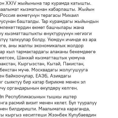
он XXIV жыйынына тар курамда катышты.
 маалымат кызматынан кабарлашты. Жыйын
Россия өкмөтүнүн төрагасы Михаил
усунан башталды. Тар курамдагы жыйындын
млекеттердин өкмөт башчылары жана
уу кызматташтыкты өнүктүрүүнүн негизги
үү талкуулар болду. Уюмдун ичинде өз ара
үгө, аны жалпы экономикалык жолдор
 ар кыл тармактардагы алаканы бекемдөөгө
 кетсек, Шанхай кызматташтык уюмуна
закстан, Кыргызстан, Кытай, Пакистан,
збекстан мүчө. Москвадагы жолугушууга
н байкоочулар, ЕАЭБ, Азиядагы
г сыяктуу бир катар бирикме менен эл
чу органдарынын өкүлдөрү келген.
 Эл Республикасынын тышкы иштер
га расмий визит менен келет. Бул тууралуу
нен билдиришти. Маалыматка караганда,
ы кыргыз кесиптеши Жээнбек Кулубаевдин