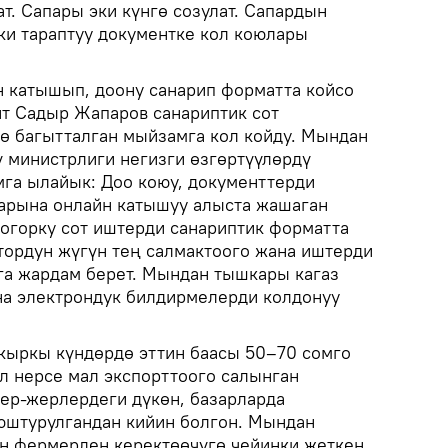
т. Сапары эки күнгө созулат. Сапардын
и тараптуу документке кол коюлары
н катышып, доону санарип форматта койсо
нт Садыр Жапаров санариптик сот
ө багытталган мыйзамга кол койду. Мындан
ү министрлиги негизги өзгөртүүлөрдү
га ылайык: Доо коюу, документтерди
арына онлайн катышуу алыста жашаган
огорку сот иштерди санариптик форматта
ттордун жүгүн тең салмактоого жана иштерди
га жардам берет. Мындан тышкары кагаз
на электрондук билдирмелерди колдонуу
кыркы күндөрдө эттин баасы 50–70 сомго
л нерсе мал экспорттоого салынган
ер-жерлердеги дүкөн, базарларда
юштурулгандан кийин болгон. Мындан
н фермерден керектөөчүгө чейинки жеткен