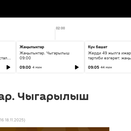
02:00
Жаңылыктар
Күн башат
F
Жаңылыктар. Чыгарылыш
Жерди 49 жылга ижар
стала
09:00
тартиби өзгөрөт: жаңы
эмнени көздөйт?
09:00
09:05
4 мин
44 мин
ар. Чыгарылыш
:16 18.11.2025
)