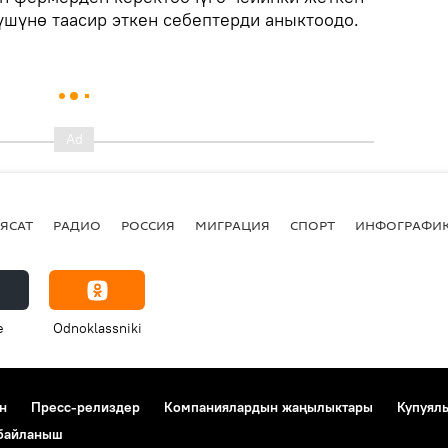
үшүнө таасир эткен себептерди аныктоодо.
ЯСАТ
РАДИО
РОССИЯ
МИГРАЦИЯ
СПОРТ
ИНФОГРАФИ
e
Odnoklassniki
н
Пресс-релиздер
Компаниялардын жаңылыктары
Купуял
 байланыш