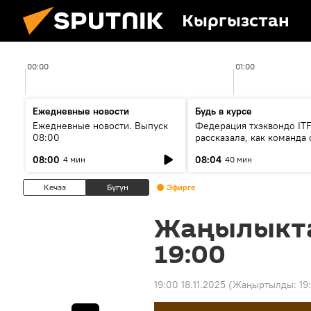
Кыргызстан
00:00
01:00
Ежедневные новости
Будь в курсе
Ежедневные новости. Выпуск
Федерация тхэквондо IT
08:00
рассказала, как команда 
жертвой мошенников
08:00
08:04
4 мин
40 мин
Кечээ
Бүгүн
Эфирге
Жаңылыкт
19:00
19:00 18.11.2025
(Жаңыртылды:
19