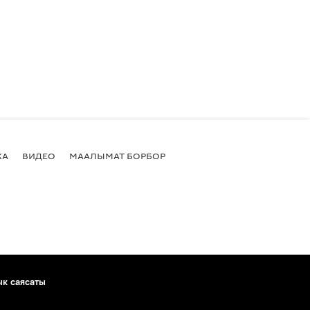
КА
ВИДЕО
МААЛЫМАТ БОРБОР
ык саясаты