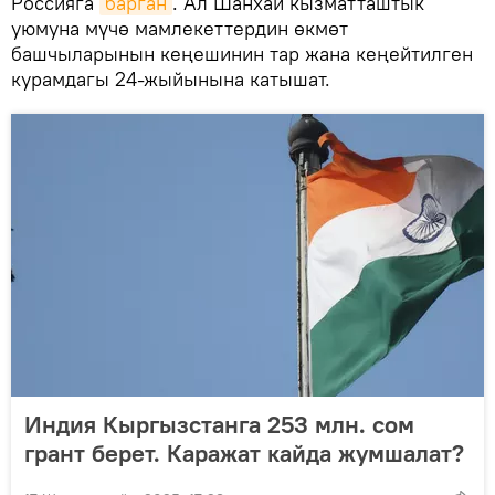
Россияга
барган
. Ал Шанхай кызматташтык
уюмуна мүчө мамлекеттердин өкмөт
башчыларынын кеңешинин тар жана кеңейтилген
курамдагы 24-жыйынына катышат.
Индия Кыргызстанга 253 млн. сом
грант берет. Каражат кайда жумшалат?