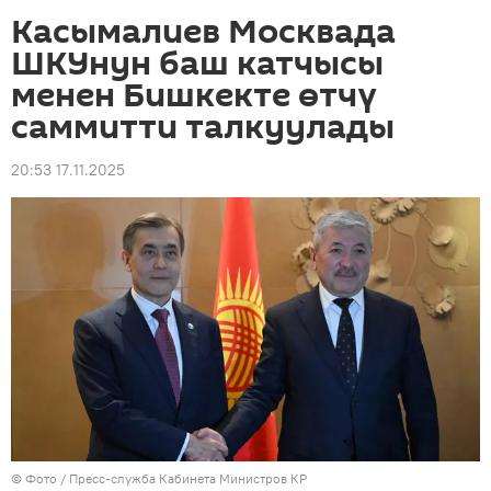
Касымалиев Москвада
ШКУнун баш катчысы
менен Бишкекте өтчү
саммитти талкуулады
20:53 17.11.2025
© Фото / Пресс-служба Кабинета Министров КР