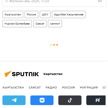
17 Жетинин айы 2025, 17:23
Кыргызстан
Россия
ШКУ
Адылбек Касымалиев
Нурлан Ермекбаев
Саясат
саммит
Кыргызстан
КЫРГЫЗСТАН
САЯСАТ
РАДИО
РОССИЯ
МИГРАЦИЯ
СП