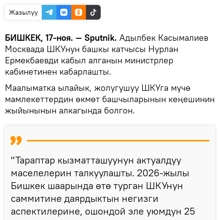
Жазылуу
БИШКЕК, 17-ноя. — Sputnik.
Адылбек Касымалиев
Москвада ШКУнун башкы катчысы Нурлан
Ермекбаевди кабыл алганын министрлер
кабинетинен кабарлашты.
Маалыматка ылайык, жолугушуу ШКУга мүчө
мамлекеттердин өкмөт башчыларынын кеңешинин
жыйынынын алкагында болгон.
"Тараптар кызматташуунун актуалдуу
маселелерин талкуулашты. 2026-жылы
Бишкек шаарында өтө турган ШКУнун
саммитине даярдыктын негизги
аспектилерине, ошондой эле уюмдун 25