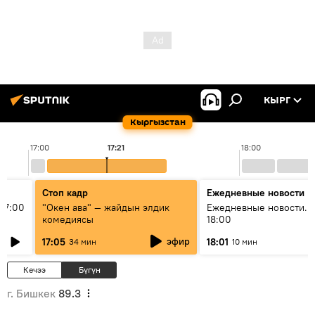
КЫРГ
Кыргызстан
17:00
17:21
18:00
Стоп кадр
Ежедневные новости
17:00
"Окен ава" — жайдын элдик
Ежедневные новости. 
комедиясы
18:00
эфир
17:05
18:01
34 мин
10 мин
Кечээ
Бүгүн
г. Бишкек
89.3