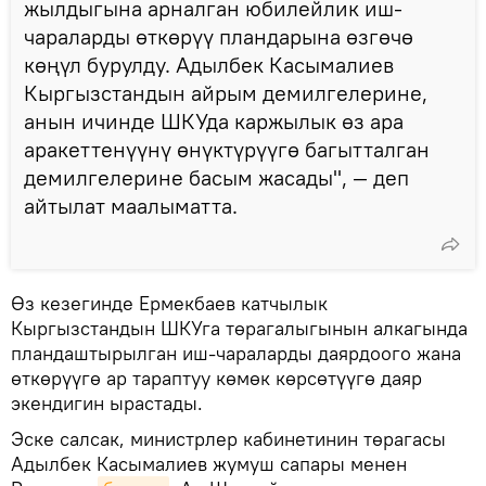
жылдыгына арналган юбилейлик иш-
чараларды өткөрүү пландарына өзгөчө
көңүл бурулду. Адылбек Касымалиев
Кыргызстандын айрым демилгелерине,
анын ичинде ШКУда каржылык өз ара
аракеттенүүнү өнүктүрүүгө багытталган
демилгелерине басым жасады", — деп
айтылат маалыматта.
Өз кезегинде Ермекбаев катчылык
Кыргызстандын ШКУга төрагалыгынын алкагында
пландаштырылган иш-чараларды даярдоого жана
өткөрүүгө ар тараптуу көмөк көрсөтүүгө даяр
экендигин ырастады.
Эске салсак, министрлер кабинетинин төрагасы
Адылбек Касымалиев жумуш сапары менен