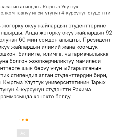
аласагын атындагы Кыргыз Улуттук
өлкөм таануу инситутунун 4-курсунун студентти
 жогорку окуу жайлардын студенттерине
апшырды. Анда жогорку окуу жайлардын 92
колунан 60 миң сомдон алышты. Президент
 окуу жайлардын илимий жана коомдук
ошкон, билимге, илимге, чыгармачылыкка
уна болгон жоопкерчиликтүү мамилеси
нттерге шык берүү үчүн ыйгарылганын
тик стипендия алган студенттердин бири,
 Кыргыз Улуттук университетинин Тарых
тунун 4-курсунун студентти Рахима
граммасында конокто болду.