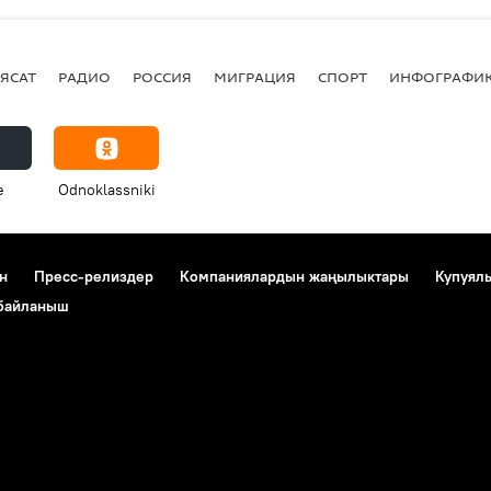
ЯСАТ
РАДИО
РОССИЯ
МИГРАЦИЯ
СПОРТ
ИНФОГРАФИ
e
Odnoklassniki
н
Пресс-релиздер
Компаниялардын жаңылыктары
Купуял
 байланыш