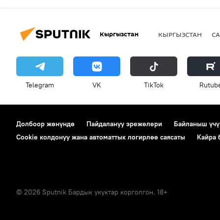
Кыргызстан
КЫРГЫЗСТАН
СА
Telegram
VK
ТikТоk
Rutub
Долбоор жөнүндө
Пайдалануу эрежелери
Байланыш үчү
Cookie колдонуу жана автоматтык логирлөө саясаты
Кайра
© 2026 Sputnik Бардык укуктар корголгон. 18+