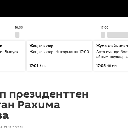
16:00
17:00
ти
Жаңылыктар
Жума жыйынтыг
и. Выпуск
Жаңылыктар. Чыгарылыш 17:00
Апта ичинде бол
айрым окуяларга
17:01
17:05
3 мин
45 мин
п президенттен
ган Рахима
ва
16 17.11.2025
)