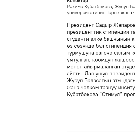
Коноктор
Рахима Кубатбекова, Жусуп Б
университетинин Тарых жана ч
Президент Садыр Жапаров
президенттик стипендия т
студенти өлкө башчынын 
өз сөзүндө бул стипендия
турмушуна өзгөчө салым к
умтулган, коомдун жашоос
менен айырмаланган студе
айтты. Дал ушул президент
Жусуп Баласагын атындагы
жана чөлкөм таануу инситу
Кубатбекова “Стимул” про