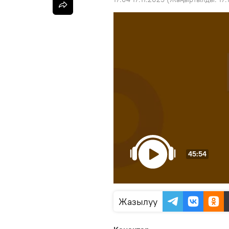
45:54
Жазылуу