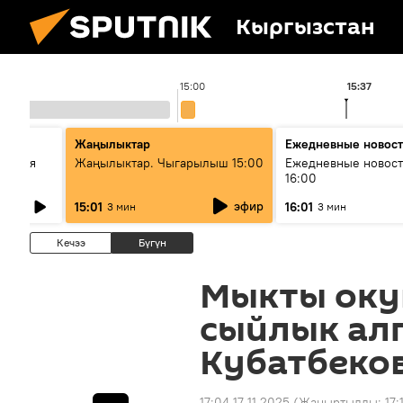
Кыргызстан
15:00
15:37
Жаңылыктар
Ежедневные новос
ческая
Жаңылыктар. Чыгарылыш 15:00
Ежедневные новост
16:00
эфир
15:01
16:01
3 мин
3 мин
Кечээ
Бүгүн
Мыкты оку
сыйлык ал
Кубатбеко
17:04 17.11.2025
(Жаңыртылды:
17: