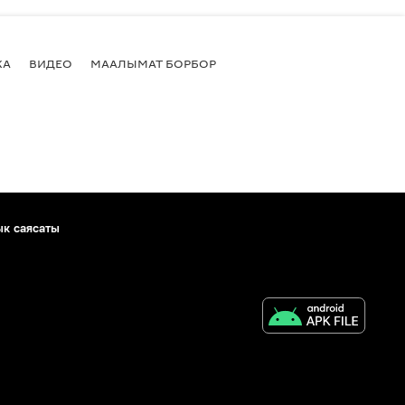
КА
ВИДЕО
МААЛЫМАТ БОРБОР
ык саясаты