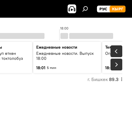
РУС
КЫРГ
18:00
ы
Ежедневные новости
Тема дня
уп өткөн
Ежедневные новости. Выпуск
On air
 токтолобуз
18:00
18:01
18:07
5 мин
30 мин
г. Бишкек
89.3