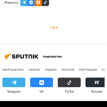
Жазылуу
Кыргызстан
КЫРГЫЗСТАН
САЯСАТ
РАДИО
РОССИЯ
МИГРАЦИЯ
СП
Telegram
VK
ТikТоk
Rutube