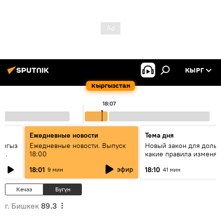
КЫРГ
Кыргызстан
18:07
Ежедневные новости
Тема дня
ыргыз
Ежедневные новости. Выпуск
Новый закон для доль
н
18:00
какие правила изменят
квартир
эфир
18:01
18:10
9 мин
41 мин
Кечээ
Бүгүн
г. Бишкек
89.3