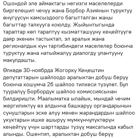
Ошондой эле аймактагы негизги маселелерди
биргелешип чечүү жана Борбор Азиянын туруктуу
өнүгүүсүн камсыздоого багытталган жаңы
багыттар талкууга коюлду. Жыйынтыгында
тараптар көп тараптуу кызматташууну кеңейтүүгө
даяр экенин тастыктап, эл аралык жана
регионалдык күн тартибиндеги маселелер боюнча
туруктуу жана натыйжалуу диалогду улантууну
макулдашты.
Өлкөдө 30-ноябрда Жогорку Кеңештин
депутаттарын шайлоодо аралыктан добуш берүү
боюнча кошумча 26 шайлоо тилкеси түзүлөт. Бул
тууралуу Борбордук шайлоо комиссиясынан
билдиришти. Маалыматка ылайык, мындай чечим
жергиликтүү өз алдынча башкаруу органдарынын
сунуштарын эске алуу менен жарандардын шайлоо
укуктарын ишке ашыруу мүмкүнчүлүктөрүн
кеңейтүү үчүн шарттарды түзүү максатында кабыл
алынды. Ошентип, аралыктан добуш берүү