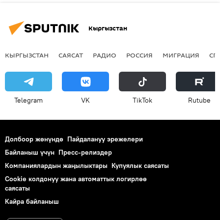
Кыргызстан
КЫРГЫЗСТАН
САЯСАТ
РАДИО
РОССИЯ
МИГРАЦИЯ
СП
Telegram
VK
ТikТоk
Rutube
Долбоор жөнүндө
Пайдалануу эрежелери
Байланыш үчүн
Пресс-релиздер
Компаниялардын жаңылыктары
Купуялык саясаты
Cookie колдонуу жана автоматтык логирлөө
саясаты
Кайра байланыш