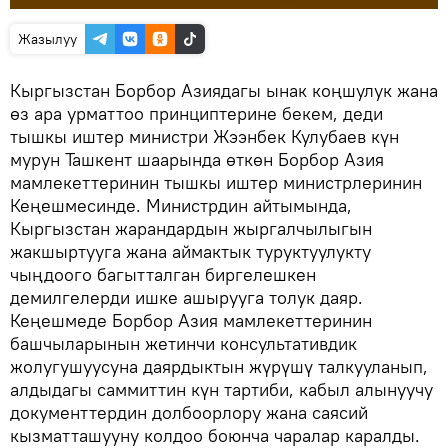
Жазылуу
Кыргызстан Борбор Азиядагы ынак коңшулук жана
өз ара урматтоо принциптерине бекем, деди
тышкы иштер министри Жээнбек Кулубаев күн
мурун Ташкент шаарында өткөн Борбор Азия
мамлекеттеринин тышкы иштер министрлеринин
Кеңешмесинде. Министрдин айтымында,
Кыргызстан жарандардын жыргалчылыгын
жакшыртууга жана аймактык туруктуулукту
чыңдоого багытталган биргелешкен
демилгелерди ишке ашырууга толук даяр.
Кеңешмеде Борбор Азия мамлекеттеринин
башчыларынын жетинчи консультативдик
жолугушуусуна даярдыктын жүрүшү талкууланып,
алдыдагы саммиттин күн тартиби, кабыл алынуучу
документтердин долбоорлору жана саясий
кызматташууну колдоо боюнча чаралар каралды.