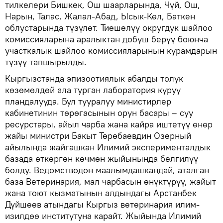
тилкелери Бишкек, Ош шаарларында, Чүй, Ош,
Нарын, Талас, Жалал-Абад, Ысык-Көл, Баткен
облустарында түзүлөт. Тиешелүү округдук шайлоо
комиссияларына аралыктан добуш берүү боюнча
участкалык шайлоо комиссияларынын курамдарын
түзүү тапшырылды.
Кыргызстанда эпизоотиялык абалды толук
көзөмөлдөй ала турган лаборатория куруу
пландалууда. Бул тууралуу министирлер
кабинетинин төрөгасынын орун басары – суу
ресурстары, айыл чарба жана кайра иштетүү өнөр
жайы министри Бакыт Төрөбаевдин Озерный
айылында жайгашкан Илимий эксперименталдык
базада өткөргөн көчмөн жыйынында белгилүү
болду. Ведомстводон маалымдашкандай, аталган
база Ветеринария, мал чарбасын өнүктүрүү, жайыт
жана тоют кызматынын алдындагы Арстанбек
Дүйшеев атындагы Кыргыз ветеринария илим-
изилдөө институтуна карайт. Жыйында Илимий