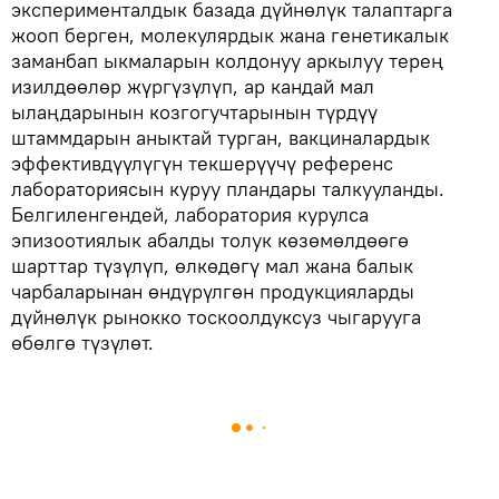
эксперименталдык базада дүйнөлүк талаптарга
жооп берген, молекулярдык жана генетикалык
заманбап ыкмаларын колдонуу аркылуу терең
изилдөөлөр жүргүзүлүп, ар кандай мал
ылаңдарынын козгогучтарынын түрдүү
штаммдарын аныктай турган, вакциналардык
эффективдүүлүгүн текшерүүчү референс
лабораториясын куруу пландары талкууланды.
Белгиленгендей, лаборатория курулса
эпизоотиялык абалды толук көзөмөлдөөгө
шарттар түзүлүп, өлкөдөгү мал жана балык
чарбаларынан өндүрүлгөн продукцияларды
дүйнөлүк рынокко тоскоолдуксуз чыгарууга
өбөлгө түзүлөт.