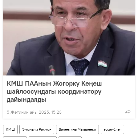
КМШ ПААнын Жогорку Кеңеш
шайлоосундагы координатору
дайындалды
5 Жетинин айы 2025, 15:23
КМШ
Эмомали Рахмон
Валентина Матвиенко
ассамблея