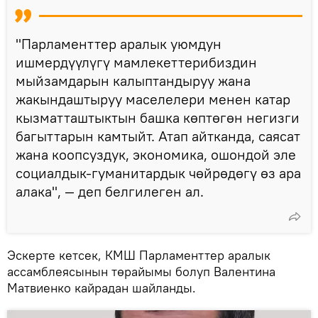
"Парламенттер аралык уюмдун
ишмердүүлүгү мамлекеттерибиздин
мыйзамдарын калыптандыруу жана
жакындаштыруу маселелери менен катар
кызматташтыктын башка көптөгөн негизги
багыттарын камтыйт. Атап айтканда, саясат
жана коопсуздук, экономика, ошондой эле
социалдык-гуманитардык чөйрөдөгү өз ара
алака", — деп белгилеген ал.
Эскерте кетсек, КМШ Парламенттер аралык
ассамблеясынын төрайымы болуп Валентина
Матвиенко кайрадан шайланды.