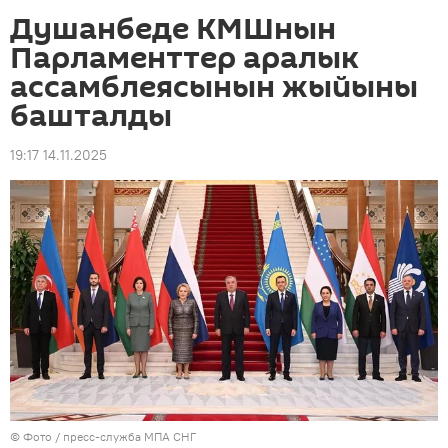
Душанбеде КМШнын
Парламенттер аралык
ассамблеясынын жыйыны
башталды
19:17 14.11.2025
© Фото / пресс-служба МПА СНГ