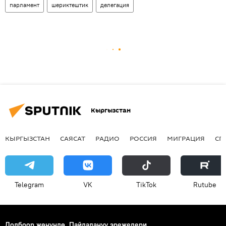
парламент
шериктештик
делегация
Кыргызстан
КЫРГЫЗСТАН
САЯСАТ
РАДИО
РОССИЯ
МИГРАЦИЯ
СП
Telegram
VK
ТikТоk
Rutube
Долбоор жөнүндө
Пайдалануу эрежелери