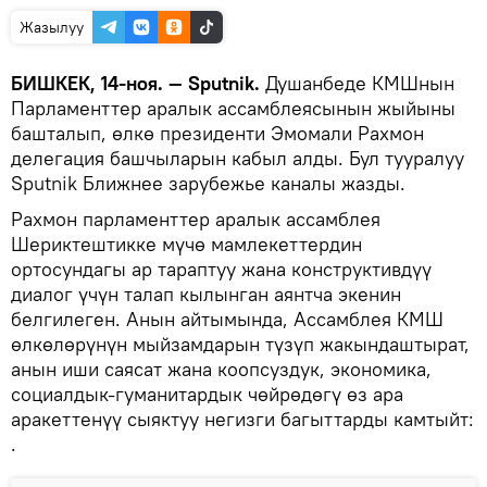
Жазылуу
БИШКЕК, 14-ноя. — Sputnik.
Душанбеде КМШнын
Парламенттер аралык ассамблеясынын жыйыны
башталып, өлкө президенти Эмомали Рахмон
делегация башчыларын кабыл алды. Бул тууралуу
Sputnik Ближнее зарубежье каналы жазды.
Рахмон парламенттер аралык ассамблея
Шериктештикке мүчө мамлекеттердин
ортосундагы ар тараптуу жана конструктивдүү
диалог үчүн талап кылынган аянтча экенин
белгилеген. Анын айтымында, Ассамблея КМШ
өлкөлөрүнүн мыйзамдарын түзүп жакындаштырат,
анын иши саясат жана коопсуздук, экономика,
социалдык-гуманитардык чөйрөдөгү өз ара
аракеттенүү сыяктуу негизги багыттарды камтыйт:
.