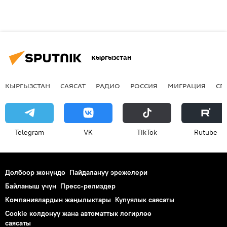
Кыргызстан
КЫРГЫЗСТАН
САЯСАТ
РАДИО
РОССИЯ
МИГРАЦИЯ
СП
Telegram
VK
ТikТоk
Rutube
Долбоор жөнүндө
Пайдалануу эрежелери
Байланыш үчүн
Пресс-релиздер
Компаниялардын жаңылыктары
Купуялык саясаты
Cookie колдонуу жана автоматтык логирлөө
саясаты