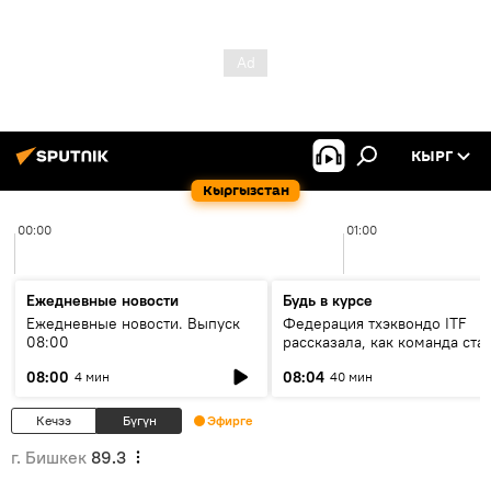
КЫРГ
Кыргызстан
00:00
01:00
Ежедневные новости
Будь в курсе
Ежедневные новости. Выпуск
Федерация тхэквондо ITF
08:00
рассказала, как команда ста
жертвой мошенников
08:00
08:04
4 мин
40 мин
Кечээ
Бүгүн
Эфирге
г. Бишкек
89.3