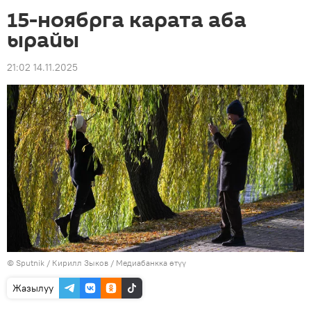
15-ноябрга карата аба
ырайы
21:02 14.11.2025
©
Sputnik
/ Кирилл Зыков
/
Медиабанкка өтүү
Жазылуу