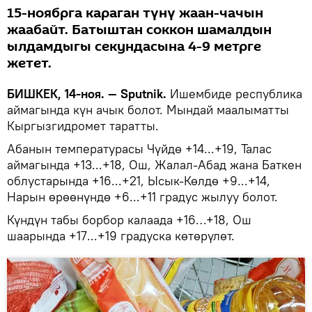
15-ноябрга караган түнү жаан-чачын
жаабайт. Батыштан соккон шамалдын
ылдамдыгы секундасына 4-9 метрге
жетет.
БИШКЕК, 14-ноя. — Sputnik.
Ишембиде республика
аймагында күн ачык болот. Мындай маалыматты
Кыргызгидромет таратты.
Абанын температурасы Чүйдө +14...+19, Талас
аймагында +13...+18, Ош, Жалал-Абад жана Баткен
облустарында +16...+21, Ысык-Көлдө +9...+14,
Нарын өрөөнүндө +6...+11 градус жылуу болот.
Күндүн табы борбор калаада +16…+18, Ош
шаарында +17...+19 градуска көтөрүлөт.