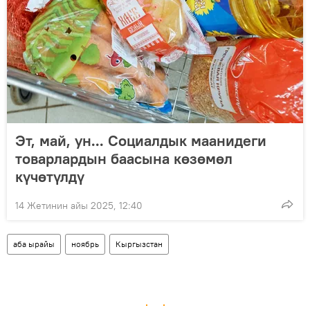
Эт, май, ун... Социалдык маанидеги
товарлардын баасына көзөмөл
күчөтүлдү
14 Жетинин айы 2025, 12:40
аба ырайы
ноябрь
Кыргызстан