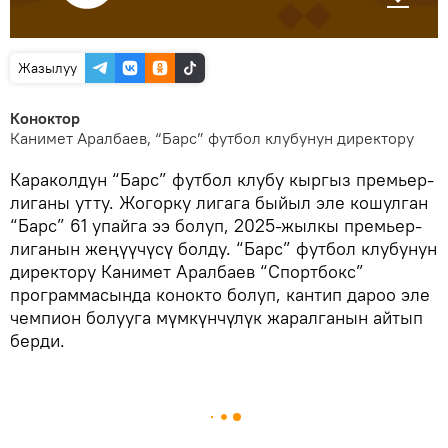
Жазылуу
Коноктор
Канимет Аралбаев, “Барс” футбол клубунун директору
Караколдун “Барс” футбол клубу кыргыз премьер-
лиганы утту. Жогорку лигага быйыл эле кошулган
“Барс” 61 упайга ээ болуп, 2025-жылкы премьер-
лиганын жеңүүчүсү болду. “Барс” футбол клубунун
директору Канимет Аралбаев “Спортбокс”
программасында конокто болуп, кантип дароо эле
чемпион болууга мүмкүнчүлүк жаралганын айтып
берди.