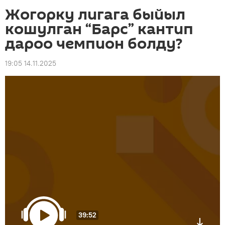
Жогорку лигага быйыл
кошулган “Барс” кантип
дароо чемпион болду?
19:05 14.11.2025
39:52