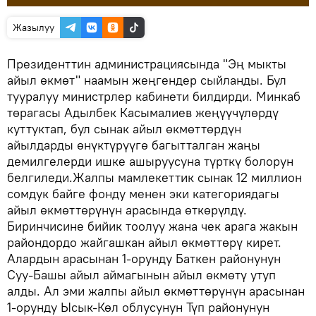
Жазылуу
Президенттин администрациясында "Эң мыкты
айыл өкмөт" наамын жеңгендер сыйланды. Бул
тууралуу министрлер кабинети билдирди. Минкаб
төрагасы Адылбек Касымалиев жеңүүчүлөрдү
куттуктап, бул сынак айыл өкмөттөрдүн
айылдарды өнүктүрүүгө багытталган жаңы
демилгелерди ишке ашыруусуна түрткү болорун
белгиледи.Жалпы мамлекеттик сынак 12 миллион
сомдук байге фонду менен эки категориядагы
айыл өкмөттөрүнүн арасында өткөрүлдү.
Биринчисине бийик тоолуу жана чек арага жакын
райондордо жайгашкан айыл өкмөттөрү кирет.
Алардын арасынан 1-орунду Баткен районунун
Суу-Башы айыл аймагынын айыл өкмөтү утуп
алды. Ал эми жалпы айыл өкмөттөрүнүн арасынан
1-орунду Ысык-Көл облусунун Түп районунун