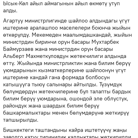
Ысык-Көл айыл аймагынын айыл өкмөтү утуп
алды.
Агартуу министрлигинде шайлоо алдындагы үгүт
иштерине аралашпоо маселелери боюнча жыйын
өткөрүлдү. Мекемеден маалымдашкандай, жыйын
министрдин биринчи орун басары Мухтарбек
Баймурзаев жана министрдин орун басары
Альберт Махметкуловдун жетекчилиги алдында
өттү. Жыйында министрликтин жана билим берүү
уюмдарынын кызматкерлерине шайлоонун үгүт
иштерине кандай гана формада болбосун
катышууга тыюу салынары айтылды. Түзүмдүк
бөлүмдөрдүн жетекчилерине бул талапты бардык
билим берүү уюмдарына, ошондой эле облустук,
райондук жана шаардык билим берүү
башкармалыктары менен бөлүмдөрүнө жеткирүү
тапшырылды.
Бишкектеги таштандыны кайра иштетүүчү жаңы
заводго катуу тиричилик калдыктары жеткирилди.