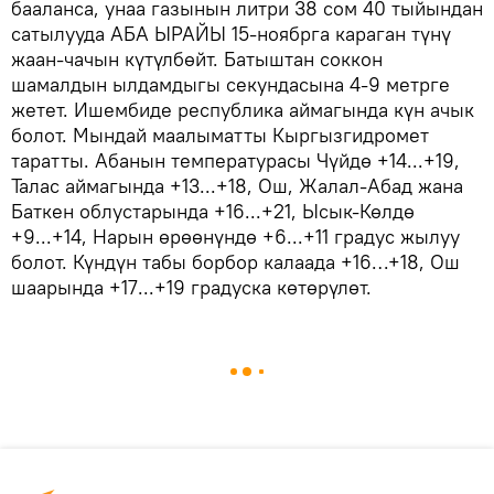
бааланса, унаа газынын литри 38 сом 40 тыйындан
сатылууда АБА ЫРАЙЫ 15-ноябрга караган түнү
жаан-чачын күтүлбөйт. Батыштан соккон
шамалдын ылдамдыгы секундасына 4-9 метрге
жетет. Ишембиде республика аймагында күн ачык
болот. Мындай маалыматты Кыргызгидромет
таратты. Абанын температурасы Чүйдө +14...+19,
Талас аймагында +13...+18, Ош, Жалал-Абад жана
Баткен облустарында +16...+21, Ысык-Көлдө
+9...+14, Нарын өрөөнүндө +6...+11 градус жылуу
болот. Күндүн табы борбор калаада +16…+18, Ош
шаарында +17...+19 градуска көтөрүлөт.