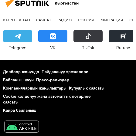
Кыргызстан
КЫРГЫЗСТАН
САЯСАТ
РАДИО
РОССИЯ
МИГРАЦИЯ
СП
Telegram
VK
ТikТоk
Rutube
Долбоор жөнүндө
Пайдалануу эрежелери
Байланыш үчүн
Пресс-релиздер
Компаниялардын жаңылыктары
Купуялык саясаты
Cookie колдонуу жана автоматтык логирлөө
саясаты
Кайра байланыш