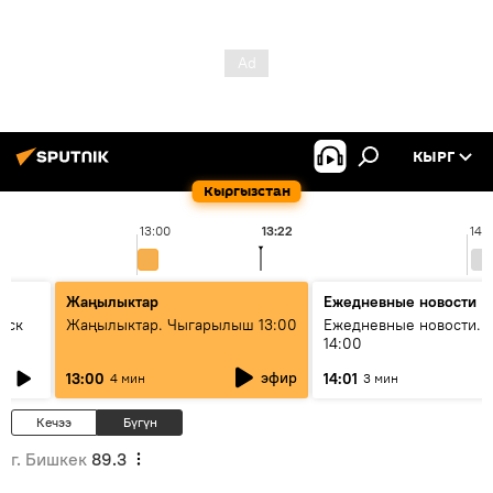
КЫРГ
Кыргызстан
13:00
13:22
14:
Жаңылыктар
Ежедневные новости
уск
Жаңылыктар. Чыгарылыш 13:00
Ежедневные новости. 
14:00
эфир
13:00
14:01
4 мин
3 мин
Кечээ
Бүгүн
г. Бишкек
89.3