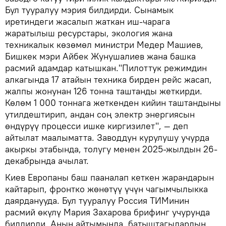
Бул тууралуу мэрия билдирди. Сынамык
иретиндеги жасалып жаткан иш-чарага
жаратылыш ресурстары, экология жана
техникалык көзөмөл министри Медер Машиев,
Бишкек мэри Айбек Жунушалиев жана башка
расмий адамдар катышкан."Пилоттук режимдин
алкагында 17 атайын техника бирден рейс жасап,
жалпы жонунан 126 тонна таштанды жеткирди.
Көлөм 1 000 тоннага жеткенден кийин таштандыны
утилдештирип, андан соң электр энергиясын
өндүрүү процесси ишке киргизилет", — деп
айтылат маалыматта. Заводдун курулушу учурда
акыркы этабында, толугу менен 2025-жылдын 26-
декабрында ачылат.
Киев Европаны баш пааналап кеткен жарандарын
кайтарып, фронтко жөнөтүү үчүн чагымчылыкка
даярданууда. Бул тууралуу Россия ТИМинин
расмий өкүлү Мария Захарова брифинг учурунда
билдирди. Анын айтымында, батыштагылардын