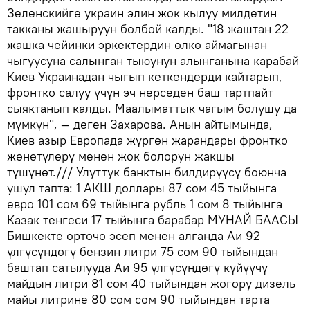
Зеленскийге украин элин жок кылуу милдетин
такканы жашыруун болбой калды. "18 жаштан 22
жашка чейинки эркектердин өлкө аймагынан
чыгуусуна салынган тыюунун алынганына карабай
Киев Украинадан чыгып кеткендерди кайтарып,
фронтко салуу үчүн эч нерседен баш тартпайт
сыяктанып калды. Маалыматтык чагым болушу да
мүмкүн", — деген Захарова. Анын айтымында,
Киев азыр Европада жүргөн жарандары фронтко
жөнөтүлөрү менен жок болорун жакшы
түшүнөт./// Улуттук банктын билдирүүсү боюнча
ушул тапта: 1 АКШ доллары 87 сом 45 тыйынга
евро 101 сом 69 тыйынга рубль 1 сом 8 тыйынга
Казак тенгеси 17 тыйынга барабар МУНАЙ БААСЫ
Бишкекте орточо эсеп менен алганда Аи 92
үлгүсүндөгү бензин литри 75 сом 90 тыйындан
баштап сатылууда Аи 95 үлгүсүндөгү күйүүчү
майдын литри 81 сом 40 тыйындан жогору дизель
майы литрине 80 сом сом 90 тыйындан тарта