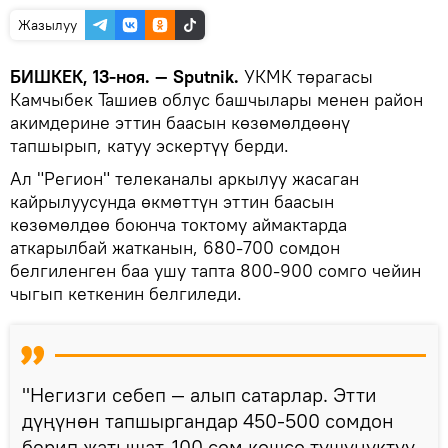
Жазылуу
БИШКЕК, 13-ноя. — Sputnik.
УКМК төрагасы
Камчыбек Ташиев облус башчылары менен район
акимдерине эттин баасын көзөмөлдөөнү
тапшырып, катуу эскертүү берди.
Ал "Регион" телеканалы аркылуу жасаган
кайрылуусунда өкмөттүн эттин баасын
көзөмөлдөө боюнча токтому аймактарда
аткарылбай жатканын, 680-700 сомдон
белгиленген баа ушу тапта 800-900 сомго чейин
чыгып кеткенин белгиледи.
"Негизги себеп — алып сатарлар. Этти
дүңүнөн тапшыргандар 450-500 сомдон
берип жатышат. 100 сом кошсо түшүнүктүү