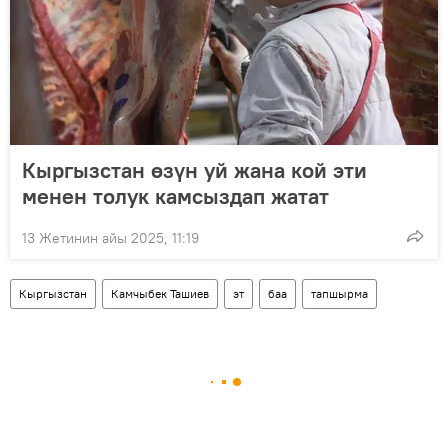
Кыргызстан өзүн уй жана кой эти
менен толук камсыздап жатат
13 Жетинин айы 2025, 11:19
Кыргызстан
Камчыбек Ташиев
эт
баа
тапшырма