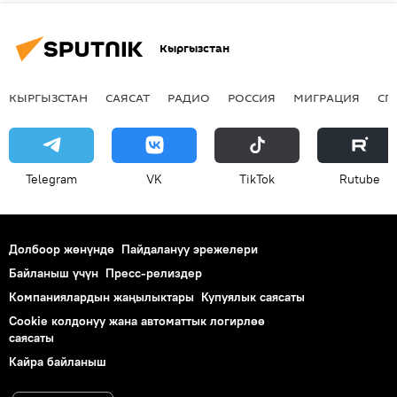
Кыргызстан
КЫРГЫЗСТАН
САЯСАТ
РАДИО
РОССИЯ
МИГРАЦИЯ
СП
Telegram
VK
ТikТоk
Rutube
Долбоор жөнүндө
Пайдалануу эрежелери
Байланыш үчүн
Пресс-релиздер
Компаниялардын жаңылыктары
Купуялык саясаты
Cookie колдонуу жана автоматтык логирлөө
саясаты
Кайра байланыш