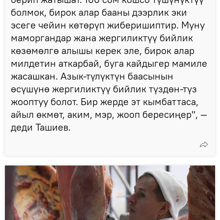
болмок, бирок алар бааны дээрлик эки
эсеге чейин көтөрүп жиберишиптир. Муну
маморгандар жана жергиликтүү бийлик
көзөмөлгө алышы керек эле, бирок алар
милдетин аткарбай, буга кайдыгер мамиле
жасашкан. Азык-түлүктүн баасынын
өсүшүнө жергиликтүү бийлик түздөн-түз
жооптуу болот. Бир жерде эт кымбаттаса,
айыл өкмөт, аким, мэр, жооп бересиңер", —
деди Ташиев.