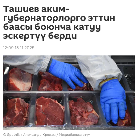
Ташиев аким-
губернаторлорго эттин
баасы боюнча катуу
эскертүү берди
12:09 13.11.2025
©
Sputnik
/ Александр Кряжев
/
Медиабанкка өтүү